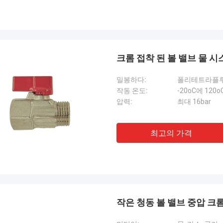
크롬 접착 된 볼 밸브 물 
밀봉하다:
폴리테트라플
작동 온도:
-20oC에 120o
압력:
최대 16bar
최고의 가격
작은 청동 볼 밸브 중압 크