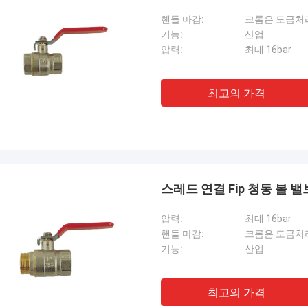
핸들 마감:
크롬은 도금처
기능:
산업
압력:
최대 16bar
최고의 가격
스레드 연결 Fip 청동 볼 밸
압력:
최대 16bar
핸들 마감:
크롬은 도금처
기능:
산업
최고의 가격