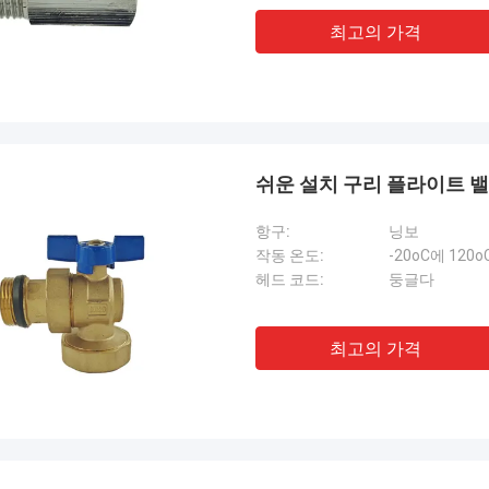
최고의 가격
쉬운 설치 구리 플라이트 밸
항구:
닝보
작동 온도:
-20oC에 120o
헤드 코드:
둥글다
최고의 가격