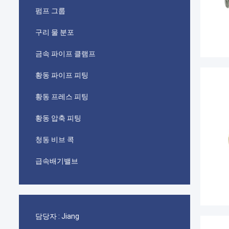
펌프 그룹
구리 물 분포
금속 파이프 클램프
황동 파이프 피팅
황동 프레스 피팅
황동 압축 피팅
청동 비브 콕
급속배기밸브
담당자 :
Jiang