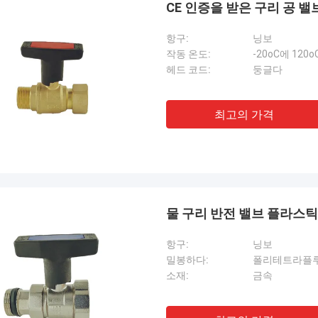
CE 인증을 받은 구리 공 밸
항구:
닝보
작동 온도:
-20oC에 120o
헤드 코드:
둥글다
최고의 가격
물 구리 반전 밸브 플라스틱
항구:
닝보
밀봉하다:
폴리테트라플
소재:
금속