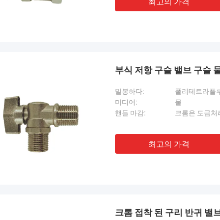
최고의 가격
부식 저항 구슬 밸브 구슬 물 
밀봉하다:
폴리테트라플
미디어:
물
핸들 마감:
크롬은 도금처
최고의 가격
크롬 접착 된 구리 반귀 밸