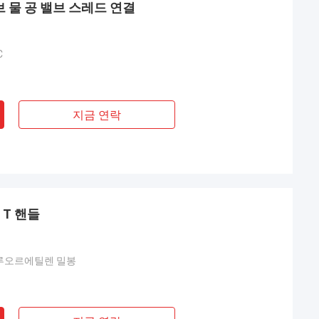
브 물 공 밸브 스레드 연결
C
지금 연락
 T 핸들
루오르에틸렌 밀봉