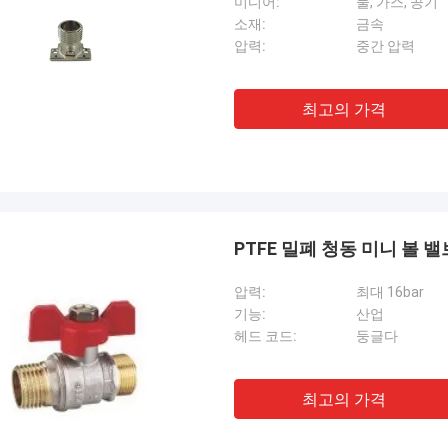
미디어:
물, 가스, 공기
소재:
금속
압력:
중간 압력
최고의 가격
PTFE 밀폐 청동 미니 볼 밸
압력:
최대 16bar
기능:
산업
헤드 코드:
둥글다
최고의 가격