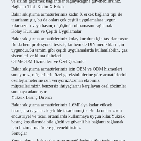
ve sızıntı geçirmez bağlantılar sağlayacağına güvenebilirsiniz.
Bağlantı Tipi: Kadın X Erkek
Bakır sıkıştırma armatürlerimiz kadın X erkek bağlantı tipi ile
tasarlanmıştır, bu da onları çok çeşitli uygulamalara uygun
kılar.sızıntı veya basınç düşüşünün olmamasını sağlamak.
Kolay Kurulum ve Çeşitli Uygulamalar
Bakır sıkıştırma armatürlerimiz kolay kurulum için tasarlanmıştır.
Bu da hem profesyonel tesisatçılar hem de DIY meraklıları için
uygundur.Su temini gibi çeşitli uygulamalarda kullanılabilir., gaz
sistemleri ve klima üniteleri.
OEM/ODM Hizmetleri ve Özel Çözümler
Bakır sıkıştırma armatürlerimiz için OEM ve ODM hizmetleri
sunuyoruz, müşterilerin özel gereksinimlerine göre armatürlerini
özelleştirmelerine izin veriyoruz.Uzman ekibimiz
müşterilerimizin benzersiz ihtiyaçlarını karşılayan özel çözümler
sunmaya adanmıştır..
Yüksek Basınç Direnci
Bakır sıkıştırma armatürlerimiz 1.6MPa'ya kadar yüksek
basınçlara dayanacak şekilde tasarlanmıştır. Bu da onları zorlu
endüstriyel ve ticari ortamlarda kullanmaya uygun kılar.Yüksek
basınç koşullarında bile güçlü ve güvenli bir bağlantı sağlamak
için bizim armatürlere güvenebilirsiniz.
Sonuçlar
Sonuç olarak, bakır sıkıştırma armatürlerimiz tüm tesisat ve gaz