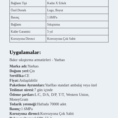
Bağlantı Tipi
Kadın X Erkek
Özel Destek
Logo, Boyut
Basınç
1.6MPa
Bağlantı
Sıkıştırma
Kalite Garantisi
5 yıl
Korozyona Direnci
Korrozyona Çok Sabit
Uygulamalar:
Bakır sıkıştırma armatürleri - Yuehao
Marka adı:
Yuehao.
Doğum yeri:
Çin
Sertifika:
CE
Fiyat:
Anlaşılabilir
Paketleme Ayrıntıları:
YueHao standart ambalaj veya özel
Teslimat süresi:
7 gün içinde
Ödeme şartları:
L/C, D/A, D/P, T/T, Western Union,
MoneyGram
Tedarik yeteneği:
Haftada 70000 adet.
Basınç:
1.6MPa
Korozyona direnci:
Korrozyona Çok Sabit