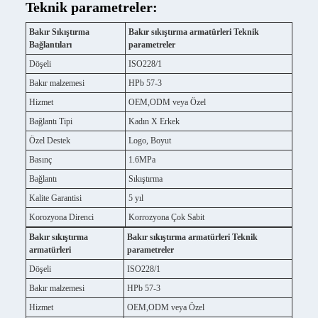
Teknik parametreler:
Bakır Sıkıştırma
Bakır sıkıştırma armatürleri Teknik
Bağlantıları
parametreler
Döşeli
ISO228/1
Bakır malzemesi
HPb 57-3
Hizmet
OEM,ODM veya Özel
Bağlantı Tipi
Kadın X Erkek
Özel Destek
Logo, Boyut
Basınç
1.6MPa
Bağlantı
Sıkıştırma
Kalite Garantisi
5 yıl
Korozyona Direnci
Korrozyona Çok Sabit
Bakır sıkıştırma
Bakır sıkıştırma armatürleri Teknik
armatürleri
parametreler
Döşeli
ISO228/1
Bakır malzemesi
HPb 57-3
Hizmet
OEM,ODM veya Özel