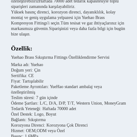
özelleştirebilirizHaftada 70000 adet tedarik kapasitesiyle toplu
siparişleri zamanında karşılayabiliriz.
Yüksek basınç direnci, korozyon direnci, dayanıklılık, kolay
montaj ve geniş uygulama yelpazesi için Yuehao Brass
Kompresyon Fittings'i seçin.Tüm tesisat ve gaz ihtiyaçlarınız için
markasımıza güvenin.Siparişinizi veya daha fazla bilgi için bugün
bize ulaşın.
Özellik:
Yuehao Brass Sıkıştırma Fittings Özelliklendirme Servisi
Marka adı: Yuehao
Doğum yeri: Çin
Sertifika: CE
Fiyat: Tartışılabilir
Paketleme Ayrıntıları: YueHao standart ambalaj veya
özelleştirilmiş
Teslim süresi: 7 gün içinde
Ödeme Şartları: L/C, D/A, D/P, T/T, Western Union, MoneyGram
Tedarik Yeteneği: Haftada 70000 adet
Özel Destek: Logo, Boyut
Bağlantı: Sıkıştırma
Korozyona Direnci: Korozyona Çok Direnci
Hizmet: OEM,ODM veya Özel
Basınç: 1.6MPa