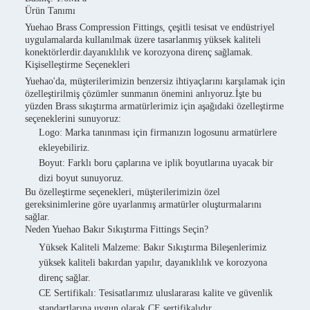
Ürün Tanımı
Yuehao Brass Compression Fittings, çeşitli tesisat ve endüstriyel
uygulamalarda kullanılmak üzere tasarlanmış yüksek kaliteli
konektörlerdir.dayanıklılık ve korozyona direnç sağlamak.
Kişiselleştirme Seçenekleri
Yuehao'da, müşterilerimizin benzersiz ihtiyaçlarını karşılamak için
özelleştirilmiş çözümler sunmanın önemini anlıyoruz.İşte bu
yüzden Brass sıkıştırma armatürlerimiz için aşağıdaki özelleştirme
seçeneklerini sunuyoruz:
Logo: Marka tanınması için firmanızın logosunu armatürlere
ekleyebiliriz.
Boyut: Farklı boru çaplarına ve iplik boyutlarına uyacak bir
dizi boyut sunuyoruz.
Bu özelleştirme seçenekleri, müşterilerimizin özel
gereksinimlerine göre uyarlanmış armatürler oluşturmalarını
sağlar.
Neden Yuehao Bakır Sıkıştırma Fittings Seçin?
Yüksek Kaliteli Malzeme: Bakır Sıkıştırma Bileşenlerimiz
yüksek kaliteli bakırdan yapılır, dayanıklılık ve korozyona
direnç sağlar.
CE Sertifikalı: Tesisatlarımız uluslararası kalite ve güvenlik
standartlarına uygun olarak CE sertifikalıdır.