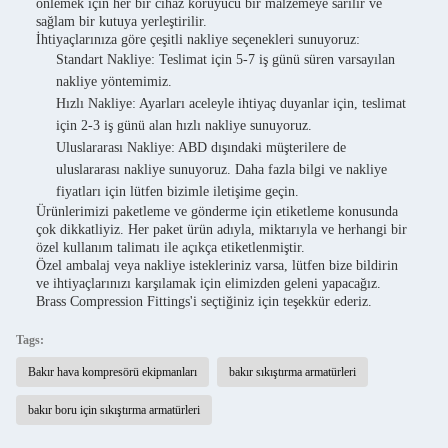
önlemek için her bir cihaz koruyucu bir malzemeye sarılır ve
sağlam bir kutuya yerleştirilir.
İhtiyaçlarınıza göre çeşitli nakliye seçenekleri sunuyoruz:
Standart Nakliye: Teslimat için 5-7 iş günü süren varsayılan
nakliye yöntemimiz.
Hızlı Nakliye: Ayarları aceleyle ihtiyaç duyanlar için, teslimat
için 2-3 iş günü alan hızlı nakliye sunuyoruz.
Uluslararası Nakliye: ABD dışındaki müşterilere de
uluslararası nakliye sunuyoruz. Daha fazla bilgi ve nakliye
fiyatları için lütfen bizimle iletişime geçin.
Ürünlerimizi paketleme ve gönderme için etiketleme konusunda
çok dikkatliyiz. Her paket ürün adıyla, miktarıyla ve herhangi bir
özel kullanım talimatı ile açıkça etiketlenmiştir.
Özel ambalaj veya nakliye istekleriniz varsa, lütfen bize bildirin
ve ihtiyaçlarınızı karşılamak için elimizden geleni yapacağız.
Brass Compression Fittings'i seçtiğiniz için teşekkür ederiz.
Tags:
Bakır hava kompresörü ekipmanları
bakır sıkıştırma armatürleri
bakır boru için sıkıştırma armatürleri