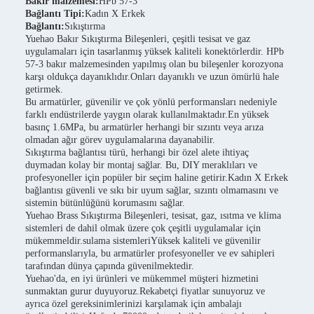
Bakır malzemesi:
HPb 57-3
Bağlantı Tipi:
Kadın X Erkek
Bağlantı:
Sıkıştırma
Yuehao Bakır Sıkıştırma Bileşenleri, çeşitli tesisat ve gaz
uygulamaları için tasarlanmış yüksek kaliteli konektörlerdir. HPb
57-3 bakır malzemesinden yapılmış olan bu bileşenler korozyona
karşı oldukça dayanıklıdır.Onları dayanıklı ve uzun ömürlü hale
getirmek.
Bu armatürler, güvenilir ve çok yönlü performansları nedeniyle
farklı endüstrilerde yaygın olarak kullanılmaktadır.En yüksek
basınç 1.6MPa, bu armatürler herhangi bir sızıntı veya arıza
olmadan ağır görev uygulamalarına dayanabilir.
Sıkıştırma bağlantısı türü, herhangi bir özel alete ihtiyaç
duymadan kolay bir montaj sağlar. Bu, DIY meraklıları ve
profesyoneller için popüler bir seçim haline getirir.Kadın X Erkek
bağlantısı güvenli ve sıkı bir uyum sağlar, sızıntı olmamasını ve
sistemin bütünlüğünü korumasını sağlar.
Yuehao Brass Sıkıştırma Bileşenleri, tesisat, gaz, ısıtma ve klima
sistemleri de dahil olmak üzere çok çeşitli uygulamalar için
mükemmeldir.sulama sistemleriYüksek kaliteli ve güvenilir
performanslarıyla, bu armatürler profesyoneller ve ev sahipleri
tarafından dünya çapında güvenilmektedir.
Yuehao'da, en iyi ürünleri ve mükemmel müşteri hizmetini
sunmaktan gurur duyuyoruz.Rekabetçi fiyatlar sunuyoruz ve
ayrıca özel gereksinimlerinizi karşılamak için ambalajı