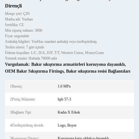
Dirençli
Menşe yeri: ÇIN
Marka adı: Yuehao
Sertifika: CE
Min sipariş miktarı: 3000
Fiyat: negotiable
Ambalaj bilgileri: YueHao standart ambalaj veya özelleştirilmiş
Teslim süresi: 7 gün içinde
Ödeme koşulları: L/C, D/A, D/P, T/T, Western Union, MoneyGram
Yetenek temini: Haftada 70000 adet
Vurgulamak:
Bakır sıkıştırma armatürleri korozyona dayanıklı
,
OEM Bakır Sıkıştırma Fittings
,
Bakır sıkıştırma tesisi Bağlantıları
1Basınç:
1.6 MPa
2Pirinç Malzeme:
hpb 57-3
3Bağlantı Tipi:
Kadın X Erkek
4Özelleştirilmiş destek:
Logo, Boyut
5Korozyon Direnci:
Korozyona karşı oldukça dayanıklı