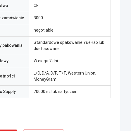
ctwo
CE
e zamówienie
3000
negotiable
Standardowe opakowanie YueHao lub
y pakowania
dostosowane
tawy
W ciągu 7 dni
L/C, D/A, D/P, T/T, Western Union,
łatności
MoneyGram
ć Supply
70000 sztuk na tydzień