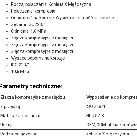
Rodzaj połączenia: Kobieta X Mężczyzna
Połączenie: kompresja
Odporność na korozję: Wysoka odporność na korozję
Zębami: ISO228/1
Ciśnienie: 1,6 MPa
Złącza kompresyjne z mosiądzu
Złącza kompresyjne z mosiądzu
Złącza kompresyjne z mosiądzu
Wysoce odporne na korozję
ISO 228/1
10,6 MPa
Parametry techniczne:
Złącza kompresyjne z mosiądzu
Wyposażenie do kompresj
Z przędzą
ISO 228/1
Materiał z mosiądzu
HPb 57-3
Usługa
OEM,ODM lub na zamówie
Rodzaj połączenia
Kobieta X mężczyzna