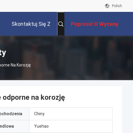
Polish
Skontaktuj Się Z
Poprosić O Wycenę
Nami
ty
porne Na Korozję
e odporne na korozję
pochodzenia
Chiny
ndlowa
Yuehao