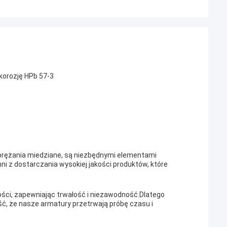
korozję HPb 57-3
sprężania miedziane, są niezbędnymi elementami
z dostarczania wysokiej jakości produktów, które
ości, zapewniając trwałość i niezawodność.Dlatego
ć, że nasze armatury przetrwają próbę czasu i