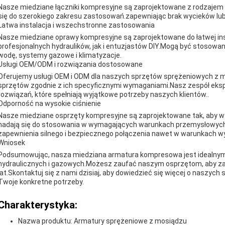
Nasze miedziane łączniki kompresyjne są zaprojektowane z rodzajem 
się do szerokiego zakresu zastosowań.zapewniając brak wycieków lub
Łatwa instalacja i wszechstronne zastosowania
Nasze miedziane oprawy kompresyjne są zaprojektowane do łatwej inst
profesjonalnych hydraulików, jak i entuzjastów DIY.Mogą być stosowa
wodę, systemy gazowe i klimatyzacje.
Usługi OEM/ODM i rozwiązania dostosowane
Oferujemy usługi OEM i ODM dla naszych sprzętów sprężeniowych z m
sprzętów zgodnie z ich specyficznymi wymaganiami.Nasz zespół ek
rozwiązań, które spełniają wyjątkowe potrzeby naszych klientów..
Odporność na wysokie ciśnienie
Nasze miedziane osprzęty kompresyjne są zaprojektowane tak, aby wy
nadają się do stosowania w wymagających warunkach przemysłowych 
zapewnienia silnego i bezpiecznego połączenia nawet w warunkach wy
Wniosek
Podsumowując, nasza miedziana armatura kompresowa jest idealny
hydraulicznych i gazowych.Możesz zaufać naszym osprzętom, aby za
lat.Skontaktuj się z nami dzisiaj, aby dowiedzieć się więcej o naszyc
Twoje konkretne potrzeby.
Charakterystyka:
Nazwa produktu: Armatury sprężeniowe z mosiądzu