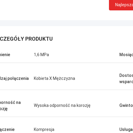
Najlepsz
CZEGÓŁY PRODUKTU
nienie
1,6 MPa
Mosiąd
Dosto
zaj połączenia
Kobieta X Mężczyzna
wsparc
orność na
Wysoka odporność na korozję
Gwint
ozję
ączenie
Kompresja
Usługa