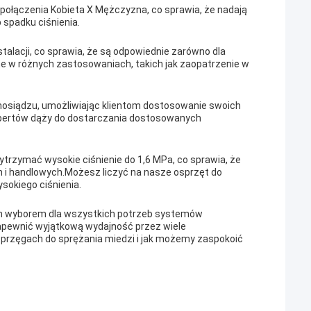
połączenia Kobieta X Mężczyzna, co sprawia, że nadają
 spadku ciśnienia.
alacji, co sprawia, że są odpowiednie zarówno dla
ne w różnych zastosowaniach, takich jak zaopatrzenie w
osiądzu, umożliwiając klientom dostosowanie swoich
spertów dąży do dostarczania dostosowanych
trzymać wysokie ciśnienie do 1,6 MPa, co sprawia, że
i handlowych.Możesz liczyć na nasze osprzęt do
sokiego ciśnienia.
m wyborem dla wszystkich potrzeb systemów
pewnić wyjątkową wydajność przez wiele
h sprzęgach do sprężania miedzi i jak możemy zaspokoić