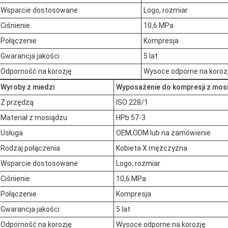
Wsparcie dostosowane
Logo, rozmiar
Ciśnienie
10,6 MPa
Połączenie
Kompresja
Gwarancja jakości
5 lat
Odporność na korozję
Wysoce odporne na koroz
Wyroby z miedzi
Wyposażenie do kompresji z mos
Z przędzą
ISO 228/1
Materiał z mosiądzu
HPb 57-3
Usługa
OEM,ODM lub na zamówienie
Rodzaj połączenia
Kobieta X mężczyzna
Wsparcie dostosowane
Logo, rozmiar
Ciśnienie
10,6 MPa
Połączenie
Kompresja
Gwarancja jakości
5 lat
Odporność na korozję
Wysoce odporne na korozję