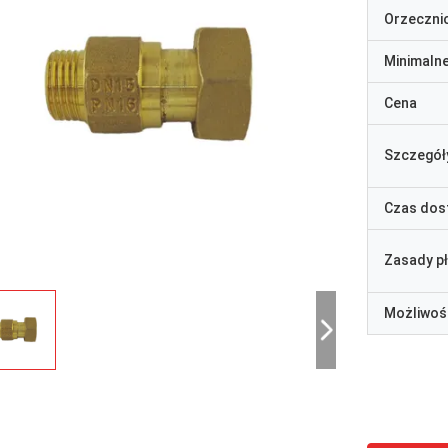
Orzeczni
Minimaln
Cena
Szczegół
Czas dos
Zasady p
Możliwoś