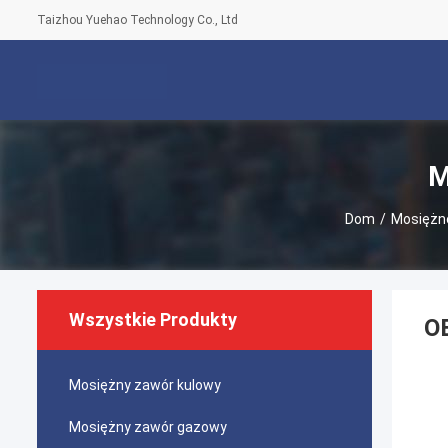
Taizhou Yuehao Technology Co., Ltd
M
Dom
/
Mosiężne
Wszystkie Produkty
OE
Mosiężny zawór kulowy
Mosiężny zawór gazowy