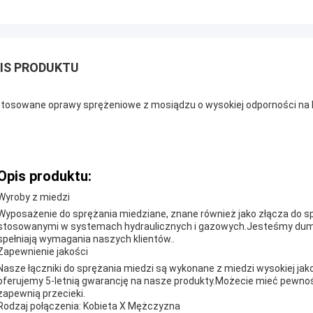
IS PRODUKTU
tosowane oprawy sprężeniowe z mosiądzu o wysokiej odporności na 
Opis produktu:
Wyroby z miedzi
Wyposażenie do sprężania miedziane, znane również jako złącza do 
stosowanymi w systemach hydraulicznych i gazowych.Jesteśmy dumni 
spełniają wymagania naszych klientów..
Zapewnienie jakości
Nasze łączniki do sprężania miedzi są wykonane z miedzi wysokiej jak
oferujemy 5-letnią gwarancję na nasze produkty.Możecie mieć pewnoś
zapewnią przecieki.
Rodzaj połączenia: Kobieta X Mężczyzna