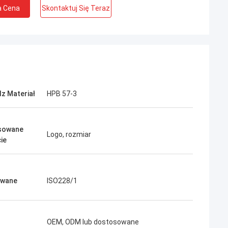
a Cena
Skontaktuj Się Teraz
z Materiał
HPB 57-3
sowane
Logo, rozmiar
ie
owane
ISO228/1
OEM, ODM lub dostosowane