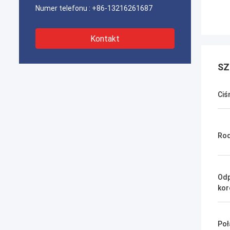
Numer telefonu :
+86-13216261687
Kontakt
SZ
Ciś
Rod
Odp
kor
Poł