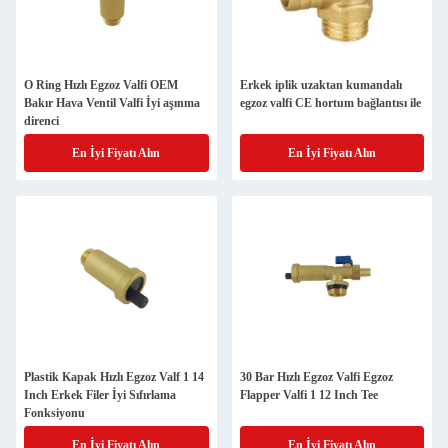
O Ring Hızlı Egzoz Valfi OEM
Erkek iplik uzaktan kumandalı
Bakır Hava Ventil Valfi İyi aşınma
egzoz valfi CE hortum bağlantısı ile
direnci
En İyi Fiyatı Alın
En İyi Fiyatı Alın
Plastik Kapak Hızlı Egzoz Valf 1 14
30 Bar Hızlı Egzoz Valfi Egzoz
Inch Erkek Filer İyi Sıfırlama
Flapper Valfi 1 12 Inch Tee
Fonksiyonu
En İyi Fiyatı Alın
En İyi Fiyatı Alın