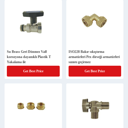
Su Brass Geri Dönmez Valf
ISO228 Bakır sıkıştırma
korozyona dayanıklı Plastik T
armatürleri Pex dirseği armatürleri
Yakalama ile
sızıntı geçirmez
Get Best Price
Get Best Price