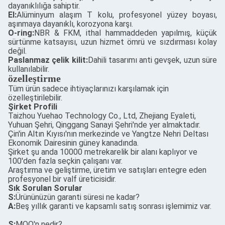
dayanıklılığa sahiptir.
El:
Alüminyum alaşım T kolu, profesyonel yüzey boyası,
aşınmaya dayanıklı, korozyona karşı.
O-ring:
NBR & FKM, ithal hammaddeden yapılmış, küçük
sürtünme katsayısı, uzun hizmet ömrü ve sızdırması kolay
değil.
Paslanmaz çelik kilit:
Dahili tasarımı anti gevşek, uzun süre
kullanılabilir.
özelleştirme
Tüm ürün sadece ihtiyaçlarınızı karşılamak için
özelleştirilebilir.
Şirket Profili
Taizhou Yuehao Technology Co., Ltd, Zhejiang Eyaleti,
Yuhuan Şehri, Qinggang Sanayi Şehri'nde yer almaktadır.
Çin'in Altın Kıyısı'nın merkezinde ve Yangtze Nehri Deltası
Ekonomik Dairesinin güney kanadında.
Şirket şu anda 10000 metrekarelik bir alanı kaplıyor ve
100'den fazla seçkin çalışanı var.
Araştırma ve geliştirme, üretim ve satışları entegre eden
profesyonel bir valf üreticisidir.
Sık Sorulan Sorular
S:
Ürününüzün garanti süresi ne kadar?
A:
Beş yıllık garanti ve kapsamlı satış sonrası işlemimiz var.
S:
MOQ'n nedir?