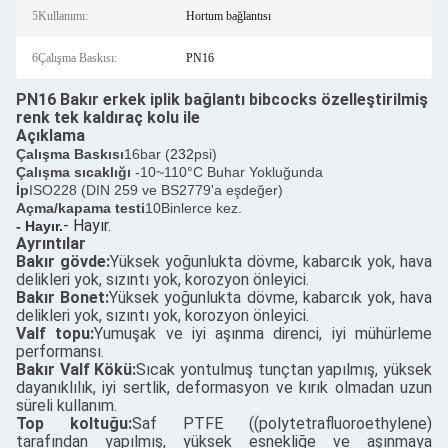
5Kullanımı:
Hortum bağlantısı
6Çalışma Baskısı:
PN16
PN16 Bakır erkek iplik bağlantı bibcocks özelleştirilmiş
renk tek kaldıraç kolu ile
Açıklama
Çalışma Baskısı
16bar (
232
psi)
Çalışma sıcaklığı
-10~110°C Buhar Yokluğunda
İp
ISO228 (DIN 259 ve BS2779'a eşdeğer)
Açma/kapama testi
10Binlerce kez.
- Hayır.
- Hayır.
Ayrıntılar
Bakır gövde:
Yüksek yoğunlukta dövme, kabarcık yok, hava
delikleri yok, sızıntı yok, korozyon önleyici.
Bakır Bonet:
Yüksek yoğunlukta dövme, kabarcık yok, hava
delikleri yok, sızıntı yok, korozyon önleyici.
Valf topu:
Yumuşak ve iyi aşınma direnci, iyi mühürleme
performansı.
Bakır Valf Kökü:
Sıcak yontulmuş tunçtan yapılmış, yüksek
dayanıklılık, iyi sertlik, deformasyon ve kırık olmadan uzun
süreli kullanım.
Top koltuğu:
Saf PTFE ((polytetrafluoroethylene)
tarafından yapılmış, yüksek esnekliğe ve aşınmaya