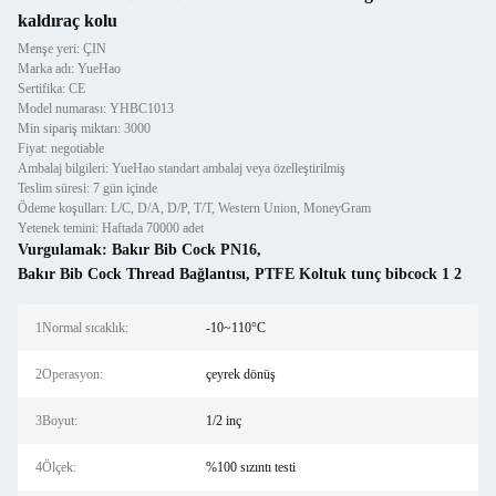
kaldıraç kolu
Menşe yeri: ÇIN
Marka adı: YueHao
Sertifika: CE
Model numarası: YHBC1013
Min sipariş miktarı: 3000
Fiyat: negotiable
Ambalaj bilgileri: YueHao standart ambalaj veya özelleştirilmiş
Teslim süresi: 7 gün içinde
Ödeme koşulları: L/C, D/A, D/P, T/T, Western Union, MoneyGram
Yetenek temini: Haftada 70000 adet
Vurgulamak:
Bakır Bib Cock PN16
,
Bakır Bib Cock Thread Bağlantısı
,
PTFE Koltuk tunç bibcock 1 2
1Normal sıcaklık:
-10~110°C
2Operasyon:
çeyrek dönüş
3Boyut:
1/2 inç
4Ölçek:
%100 sızıntı testi