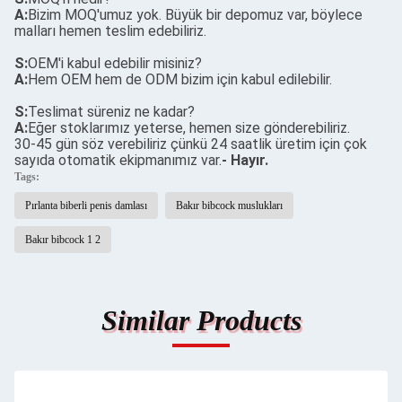
A:
Bizim MOQ'umuz yok. Büyük bir depomuz var, böylece
malları hemen teslim edebiliriz.
S:
OEM'i kabul edebilir misiniz?
A:
Hem OEM hem de ODM bizim için kabul edilebilir.
S:
Teslimat süreniz ne kadar?
A:
Eğer stoklarımız yeterse, hemen size gönderebiliriz.
30-45 gün söz verebiliriz çünkü 24 saatlik üretim için çok
sayıda otomatik ekipmanımız var.
- Hayır.
Tags:
Pırlanta biberli penis damlası
Bakır bibcock muslukları
Bakır bibcock 1 2
Similar Products