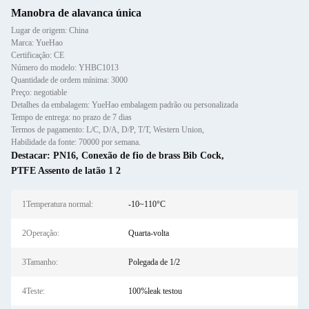
Manobra de alavanca única
Lugar de origem: China
Marca: YueHao
Certificação: CE
Número do modelo: YHBC1013
Quantidade de ordem mínima: 3000
Preço: negotiable
Detalhes da embalagem: YueHao embalagem padrão ou personalizada
Tempo de entrega: no prazo de 7 dias
Termos de pagamento: L/C, D/A, D/P, T/T, Western Union,
Habilidade da fonte: 70000 por semana.
Destacar:
PN16
,
Conexão de fio de brass Bib Cock
,
PTFE Assento de latão 1 2
1Temperatura normal:
-10~110°C
2Operação:
Quarta-volta
3Tamanho:
Polegada de 1/2
4Teste:
100%leak testou