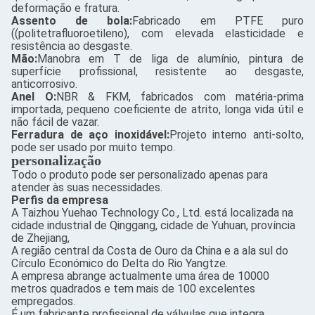
deformação e fratura.
Assento de bola:
Fabricado em PTFE puro
((politetrafluoroetileno), com elevada elasticidade e
resistência ao desgaste.
Mão:
Manobra em T de liga de alumínio, pintura de
superfície profissional, resistente ao desgaste,
anticorrosivo.
Anel O:
NBR & FKM, fabricados com matéria-prima
importada, pequeno coeficiente de atrito, longa vida útil e
não fácil de vazar.
Ferradura de aço inoxidável:
Projeto interno anti-solto,
pode ser usado por muito tempo.
personalização
Todo o produto pode ser personalizado apenas para
atender às suas necessidades.
Perfis da empresa
A Taizhou Yuehao Technology Co., Ltd. está localizada na
cidade industrial de Qinggang, cidade de Yuhuan, província
de Zhejiang,
A região central da Costa de Ouro da China e a ala sul do
Círculo Económico do Delta do Rio Yangtze.
A empresa abrange actualmente uma área de 10000
metros quadrados e tem mais de 100 excelentes
empregados.
É um fabricante profissional de válvulas que integra