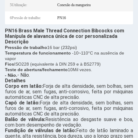
5Utilização:
Conexão da mangueira
6Pressão de trabalho:
PN16
PN16 Brass Male Thread Connection Bibcocks com
Manípula de alavanca única de cor personalizada
Descrição
Pressão de trabalho
16 bar (
232
psi)
Temperatura de funcionamento
-10~110°C na ausência de
vapor
Fios
ISO228 (equivalente à DIN 259 e à BS2779)
Teste de abertura/fechamento
10Mil vezes.
- Não.
- Não.
Detalhes
Corpo em latão:
Forja de alta densidade, sem bolhas, sem
furos de ar, sem fugas, anti-corrosivo, feita por máquinas
automáticas CNC de alta precisão.
Capô de latão:
Forja de alta densidade, sem bolhas, sem
furos de ar, sem fugas, anti-corrosivo, feita por máquinas
automáticas CNC de alta precisão.
Balão de válvula:
Resistência ao desgaste suave e boa,
com bom desempenho de vedação.
Fundição de válvulas de latão:
Feito de latão laminado a
quente, alta resistência, boa dureza, uso a longo prazo sem