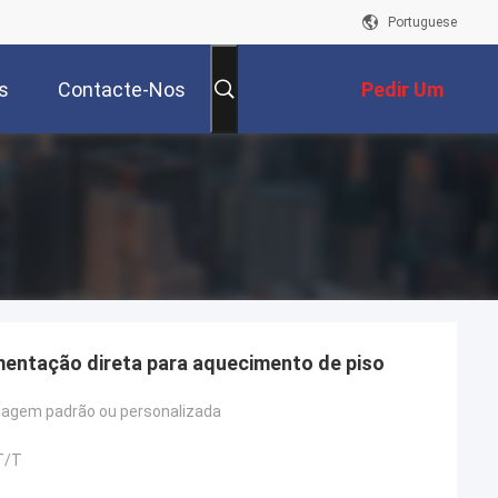
Portuguese
s
Contacte-Nos
Pedir Um
Orçamento
entação direta para aquecimento de piso
agem padrão ou personalizada
 T/T