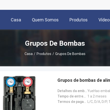
Casa
Quem Somos
Produtos
Vídeo
Grupos De Bombas
Casa
/
Produtos
/
Grupos De Bombas
Grupos de bombas de alim
Detalhes da embalagem:
YueHao embal
Tempo de entrega:
1 a 2 meses
Termos de pagamento:
L/C, D/A, D/P,