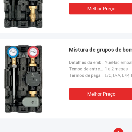
Melhor Preço
Mistura de grupos de bo
Detalhes da embalagem:
YueHao embal
Tempo de entrega:
1 a 2 meses
Termos de pagamento:
L/C, D/A, D/P,
Melhor Preço