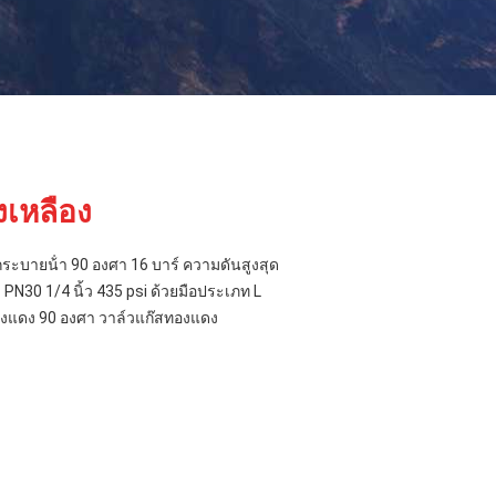
เหลือง
กระบายน้ํา 90 องศา 16 บาร์ ความดันสูงสุด
N30 1/4 นิ้ว 435 psi ด้วยมือประเภท L
ทองแดง 90 องศา วาล์วแก๊สทองแดง