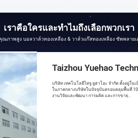
เราคือใครและทำไมถึงเลือกพวกเรา
คุณภาพสูง บอลวาล์วทองเหลือง & วาล์วแก๊สทองเหลือง ซัพพลายเ
Taizhou Yuehao Techn
บริษัท เทคโนโลยีไทจู ยูฮาโอะ จํากัด ตั้งอยู่ใ
ในภาคกลางบริษัทในปัจจุบันครอบคลุมพื้นที่ 
งานวิจัยและพัฒนา การผลิต และการขาย...