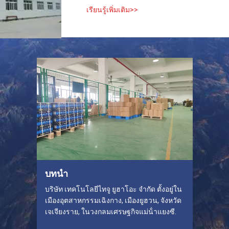
เรียนรู้เพิ่มเติม>>
บทนำ
บริษัท เทคโนโลยีไทจู ยูฮาโอะ จํากัด ตั้งอยู่ใน
เมืองอุตสาหกรรมเฉิงกาง, เมืองยูฮวน, จังหวัด
เจเจียงราย, ในวงกลมเศรษฐกิจแม่น้ําแยงซี.