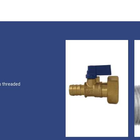
่อ threaded