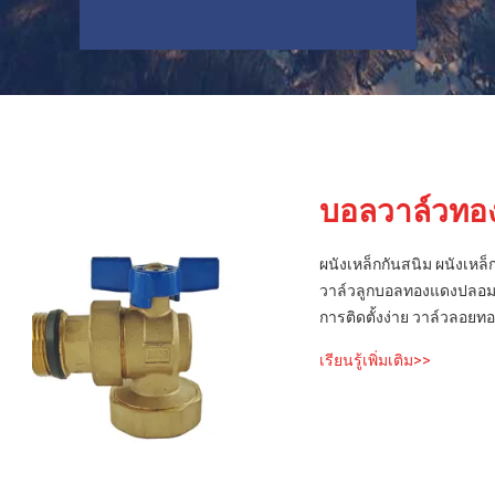
บอลวาล์วทอง
ผนังเหล็กกันสนิม ผนังเหล็
วาล์วลูกบอลทองแดงปลอม P
การติดตั้งง่าย วาล์วลอย
เรียนรู้เพิ่มเติม>>