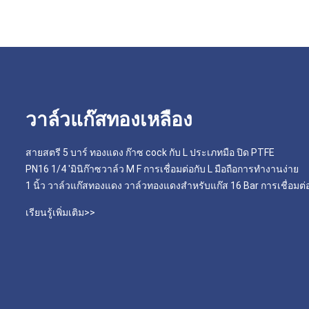
วาล์วแก๊สทองเหลือง
สายสตรี 5 บาร์ ทองแดง ก๊าซ cock กับ L ประเภทมือ ปิด PTFE
PN16 1/4 'มินิก๊าซวาล์ว M F การเชื่อมต่อกับ L มือถือการทํางานง่าย
1 นิ้ว วาล์วแก๊สทองแดง วาล์วทองแดงสําหรับแก๊ส 16 Bar การเชื่อมต
เรียนรู้เพิ่มเติม>>