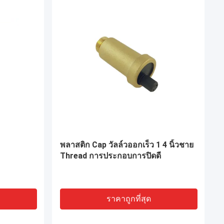
น HPb 57-
สายเชื่อม Tube Compression
Fittings หญิง X ชาย ทองแดง 1.6MPa
ราคาถูกที่สุด