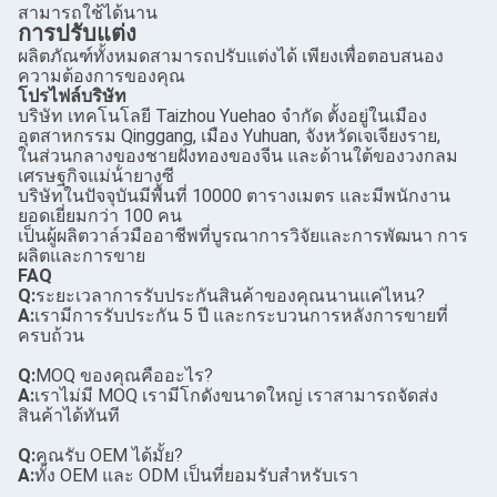
สามารถใช้ได้นาน
การปรับแต่ง
ผลิตภัณฑ์ทั้งหมดสามารถปรับแต่งได้ เพียงเพื่อตอบสนอง
ความต้องการของคุณ
โปรไฟล์บริษัท
บริษัท เทคโนโลยี Taizhou Yuehao จํากัด ตั้งอยู่ในเมือง
อุตสาหกรรม Qinggang, เมือง Yuhuan, จังหวัดเจเจียงราย,
ในส่วนกลางของชายฝั่งทองของจีน และด้านใต้ของวงกลม
เศรษฐกิจแม่น้ํายางซี
บริษัทในปัจจุบันมีพื้นที่ 10000 ตารางเมตร และมีพนักงาน
ยอดเยี่ยมกว่า 100 คน
เป็นผู้ผลิตวาล์วมืออาชีพที่บูรณาการวิจัยและการพัฒนา การ
ผลิตและการขาย
FAQ
Q:
ระยะเวลาการรับประกันสินค้าของคุณนานแค่ไหน?
A:
เรามีการรับประกัน 5 ปี และกระบวนการหลังการขายที่
ครบถ้วน
Q:
MOQ ของคุณคืออะไร?
A:
เราไม่มี MOQ เรามีโกดังขนาดใหญ่ เราสามารถจัดส่ง
สินค้าได้ทันที
Q:
คุณรับ OEM ได้มั้ย?
A:
ทั้ง OEM และ ODM เป็นที่ยอมรับสําหรับเรา