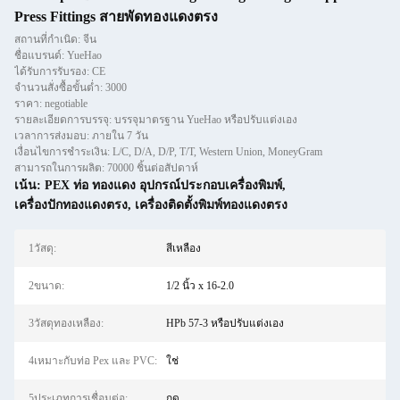
Press Fittings สายพัดทองแดงตรง
สถานที่กำเนิด: จีน
ชื่อแบรนด์: YueHao
ได้รับการรับรอง: CE
จำนวนสั่งซื้อขั้นต่ำ: 3000
ราคา: negotiable
รายละเอียดการบรรจุ: บรรจุมาตรฐาน YueHao หรือปรับแต่งเอง
เวลาการส่งมอบ: ภายใน 7 วัน
เงื่อนไขการชำระเงิน: L/C, D/A, D/P, T/T, Western Union, MoneyGram
สามารถในการผลิต: 70000 ชิ้นต่อสัปดาห์
เน้น:
PEX ท่อ ทองแดง อุปกรณ์ประกอบเครื่องพิมพ์
,
เครื่องปักทองแดงตรง
,
เครื่องติดตั้งพิมพ์ทองแดงตรง
1วัสดุ:
สีเหลือง
2ขนาด:
1/2 นิ้ว x 16-2.0
3วัสดุทองเหลือง:
HPb 57-3 หรือปรับแต่งเอง
4เหมาะกับท่อ Pex และ PVC:
ใช่
5ประเภทการเชื่อมต่อ:
กด