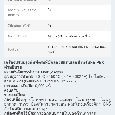
6ความทนทานต่อการ
ใช่
กัดกร่อน:
7ป้องกันการรั่วซึม:
ใช่
8ความดันระดับ:
16 บาร์ (232 ปอนด์ต่อตารางนิ้ว)
ISO 228「เทียบเท่ากับ DIN EN 10226-1 และ
9เกลียว:
8S21」
เครื่องปรับปรุงพิมพ์ตรงที่มีกล่องสแตนเลสสําหรับท่อ PEX
คําอธิบาย
ความดันในการทํางาน
16bar (
232
psi)
อุณหภูมิการทํางาน
-20 °C ~ 150 °C (-4 °F ~ 302 °F) โดยไม่มีควาย
สาย
ISO228 (เทียบเท่า DIN 259 และ BS2779)
การทดสอบเปิด/ปิด
10,000 ครั้ง
ครับ
ครับ
รายละเอียด
กองเหลือง:
การโกหกความหนาแน่นสูง ไม่มีกระจก ไม่มีรู
อากาศ กันรั่ว ป้องกันการกัดกร่อน ผลิตโดยเครื่องจักร CNC
อัตโนมัติความแม่นยําสูง
กล่องเหล็กไร้ขัด:
การออกแบบภายในของต้านการลด