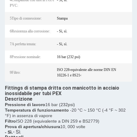
4Compatibile con tubi in Pex e
- Sì, sì.
PVC:
5Tipo di connessione:
Stampa
6Resistenza alla corrosione:
- Sì, sì.
7A perfetta tenuta:
- Sì, sì.
8Pressione nominale:
16 bar (232 psi)
ISO 228‹equivalente alle norme DIN EN
9Filtro:
10226-1 e 8S21‹
Fittings di stampa dritta con manicotto in acciaio
inossidabile per tubi PEX
Descrizione
Pressione di lavoro
16 bar (
232
psi)
Temperatura di funzionamento
-20 °C ~ 150 °C (-4 °F ~ 302
°F) in assenza di vapore
Filtro
ISO 228 (equivalente a DIN 259 e BS2779)
Prova di apertura/chiusura
10, 000 volte
- Sì.
- Sì.