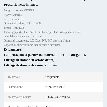
presente regolamento
Luogo di origine: CINESE
Marca: YueHao
Certificazione: CE
Quantità di ordine minimo: 3000
Prezzo: negotiable
Imballaggi particolari: YueHao imballaggio standard o personalizzato
Tempi di consegna: entro 7 giorni
Termini di pagamento: L/C, D/A, D/P, T/T, Western Union,
Capacità di alimentazione: 70000 pezzi a settimana
Evidenziare:
Fabbricazione a partire da materiali di cui all'allegato 1
,
Fittings di stampa in ottone dritto
,
Fittings di stampa di rame rettilineo
1Materiale:
Altri prodotti
2Dimensione:
1/2 pollice x 16-2.0
3Materiale in ottone:
HPb 57-3 o su misura