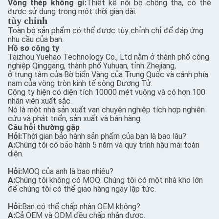
Vòng thép không gỉ:
Thiết kế nội bộ chống thả, có thể
được sử dụng trong một thời gian dài.
tùy chỉnh
Toàn bộ sản phẩm có thể được tùy chỉnh chỉ để đáp ứng
nhu cầu của bạn.
Hồ sơ công ty
Taizhou Yuehao Technology Co., Ltd nằm ở thành phố công
nghiệp Qinggang, thành phố Yuhuan, tỉnh Zhejiang,
ở trung tâm của Bờ biển Vàng của Trung Quốc và cánh phía
nam của vòng tròn kinh tế sông Dương Tử.
Công ty hiện có diện tích 10000 mét vuông và có hơn 100
nhân viên xuất sắc.
Nó là một nhà sản xuất van chuyên nghiệp tích hợp nghiên
cứu và phát triển, sản xuất và bán hàng.
Câu hỏi thường gặp
Hỏi:
Thời gian bảo hành sản phẩm của bạn là bao lâu?
A:
Chúng tôi có bảo hành 5 năm và quy trình hậu mãi toàn
diện.
Hỏi:
MOQ của anh là bao nhiêu?
A:
Chúng tôi không có MOQ. Chúng tôi có một nhà kho lớn
để chúng tôi có thể giao hàng ngay lập tức.
Hỏi:
Bạn có thể chấp nhận OEM không?
A:
Cả OEM và ODM đều chấp nhận được.