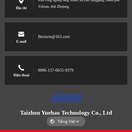
Khu công nghiệp làng Xudu, thị trấn Qinggang, thành phố
Yuhuan, tỉnh Zhejiang
Địa chỉ
Berturte@163.com
E-mail
0086-137-0655-9379
Điện thoại
Taizhou Yuehao Technology Co., Ltd