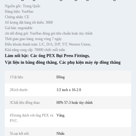
Nguồn gốc: Trung Quốc
Hàng hiệu: YueHao
Chứng nhận: CE
Số lượng đặt hàng tối thiểu: 3000
Giá bán: negotiable
chi tiết đóng gói: YueHao đóng gói tiêu chuẩn hoặc tùy chỉnh
Thời gian giao hàng: trong vòng 7 ngày
Điều khoản thanh toán: L/C, D/A, D/P, T/T, Western Union,
Khả năng cung cấp: 70000 chiếc mỗi tuần
Làm nổi bật:
Các ống PEX Bụi Press Fittings
,
Vật liệu in bằng đồng thẳng
,
Các phụ kiện máy ép đồng thẳng
1Vật liệu:
Đồng
2Kích thước:
1/2 inch x 16-2.0
3Chất liệu đồng thau:
HPb 57-3 hoặc tùy chỉnh
4Tương thích với ống PEX và
Vâng.
PVC:
5Loại kết nối:
Nhấn