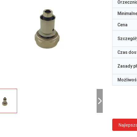
Orzeczni
Minimaln
Cena
Szczegół
Czas dos
Zasady p
Możliwoś
Najlepsz