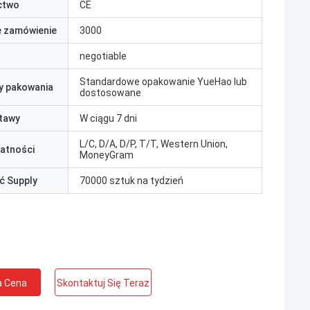
ctwo
CE
e zamówienie
3000
negotiable
Standardowe opakowanie YueHao lub
y pakowania
dostosowane
tawy
W ciągu 7 dni
L/C, D/A, D/P, T/T, Western Union,
łatności
MoneyGram
ć Supply
70000 sztuk na tydzień
a Cena
Skontaktuj Się Teraz