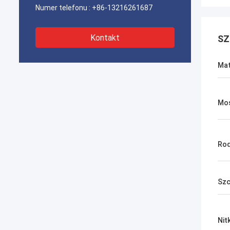
Numer telefonu :
+86-13216261687
Kontakt
SZ
Mat
Mos
Rod
Szc
Nit