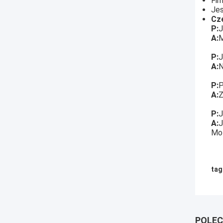
Fir
Jes
Cz
P:
J
A:
M
P:
J
A:
N
P:
P
A:
Z
P:
J
A:
J
Moż
tag
POLEC