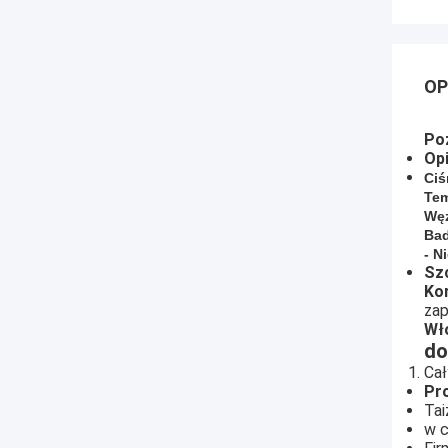
OP
Po
Op
Ciś
Tem
Węz
Bad
- Ni
Sz
Ko
zap
Włó
do
Cał
Pro
Tai
w c