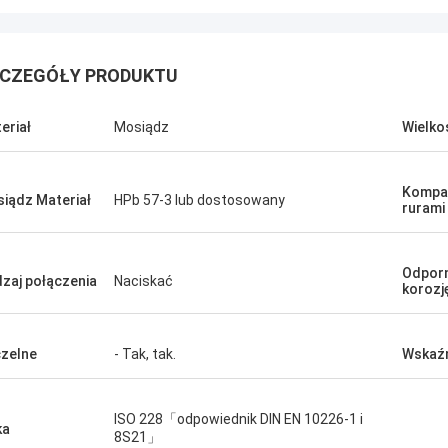
CZEGÓŁY PRODUKTU
eriał
Mosiądz
Wielko
Kompat
iądz Materiał
HPb 57-3 lub dostosowany
rurami
Odpor
zaj połączenia
Naciskać
korozj
zelne
- Tak, tak.
Wskaźn
ISO 228「odpowiednik DIN EN 10226-1 i
ka
8S21」