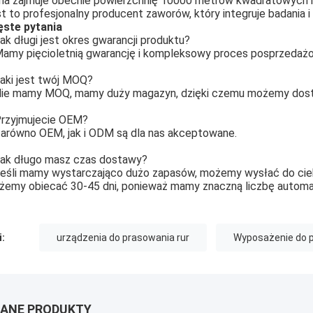
ma zajmuje obecnie powierzchnię 10000 metrów kwadratowych i
t to profesjonalny producent zaworów, który integruje badania i 
ęste pytania
ak długi jest okres gwarancji produktu?
amy pięcioletnią gwarancję i kompleksowy proces posprzedaż
aki jest twój MOQ?
ie mamy MOQ, mamy duży magazyn, dzięki czemu możemy dost
rzyjmujecie OEM?
arówno OEM, jak i ODM są dla nas akceptowane.
ak długo masz czas dostawy?
eśli mamy wystarczająco dużo zapasów, możemy wysłać do cieb
emy obiecać 30-45 dni, ponieważ mamy znaczną liczbę automat
i:
urządzenia do prasowania rur
Wyposażenie do 
ANE PRODUKTY