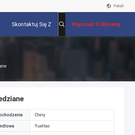
Polish
Skontaktuj Się Z
Poprosić O Wycenę
Nami
iane
edziane
pochodzenia
Chiny
ndlowa
YueHao