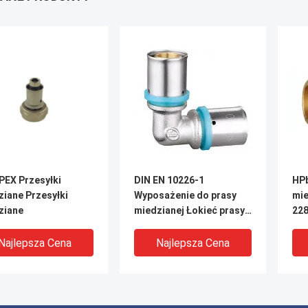
PEX Przesyłki
DIN EN 10226-1
HPb
ziane Przesyłki
Wyposażenie do prasy
mie
ziane
miedzianej Łokieć prasy
228
miedzianej do rur PE
Najlepsza Cena
Najlepsza Cena