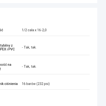
ść
1/2 cala x 16-2,0
ybilny z
- Tak, tak.
 PEX i PVC
ność na
- Tak, tak.
ę
ik ciśnienia
16 barów (232 psi)