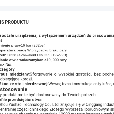
IS PRODUKTU
zostałe urządzenia, z wyłączeniem urządzeń do prasowani
is
nienie pracy
16 bar (
232
psi)
peratura pracy
W przypadku braku pary
eł
ISO228 (ekwiwalent DIN 259 i BS2779)
anie otwierania/zamykania
10, 000 razy
- Nie.
e.
czegóły
rpus miedziany:
Sforgowanie o wysokiej gęstości, bez pęche
obiegające korozji.
kna ze stali nierdzewnej:
Wewnętrzna konstrukcja anty luźna,
stosowanie
y produkt może być dostosowany do Twoich potrzeb.
file przedsiębiorstwa
zhou Yuehao Technology Co., Ltd. znajduje się w Qinggang Industri
entralnej części chińskiego Złotego Wybrzeża i południowym sk