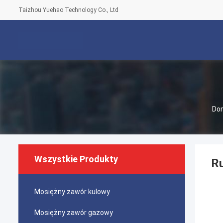
Taizhou Yuehao Technology Co., Ltd
Do
Wszystkie Produkty
Ru
Mosiężny zawór kulowy
Mosiężny zawór gazowy