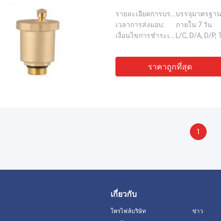
รายละเอียดการบรรจุ:
บรรจุมาตรฐาน 
เวลาการส่งมอบ:
ภายใน 7 วัน
เงื่อนไขการชำระเงิน:
L/C, D/A, D/P
ราคาถูกที่สุด
1
เกี่ยวกับ
โพรไฟล์บริษัท
ข่าว