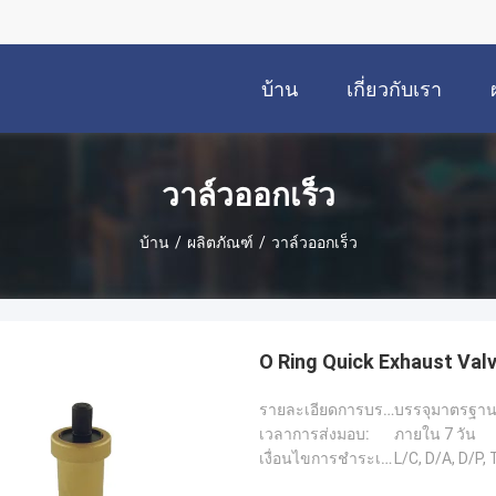
บ้าน
เกี่ยวกับเรา
วาล์วออกเร็ว
บ้าน
/
ผลิตภัณฑ์
/
วาล์วออกเร็ว
O Ring Quick Exhaust Va
รายละเอียดการบรรจุ:
บรรจุมาตรฐาน 
เวลาการส่งมอบ:
ภายใน 7 วัน
เงื่อนไขการชำระเงิน:
L/C, D/A, D/P