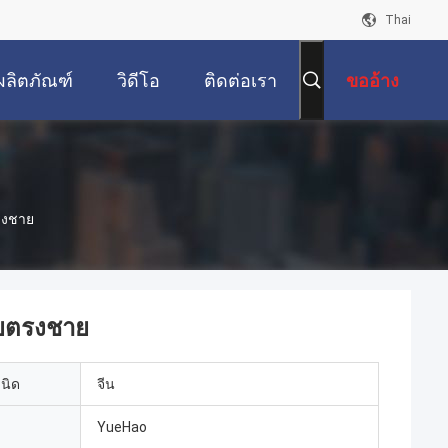
Thai
ผลิตภัณฑ์
วิดีโอ
ติดต่อเรา
ขออ้าง
รงชาย
ายตรงชาย
เนิด
จีน
YueHao