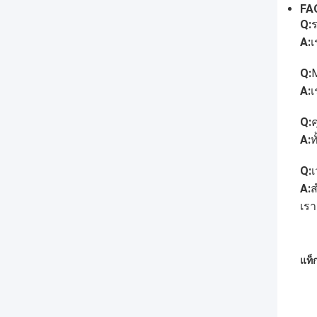
FA
Q:
A:
เ
Q:
A:
เ
Q:
ค
A:
ท
Q:
A:
ส
เรา
แท็ก