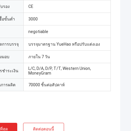
รับรอง
CE
้อขั้นต่ำ
3000
negotiable
ดการบรรจุ
บรรจุมาตรฐาน YueHao หรือปรับแต่งเอง
่งมอบ
ภายใน 7 วัน
L/C, D/A, D/P, T/T, Western Union,
ารชำระเงิน
MoneyGram
การผลิต
70000 ชิ้นต่อสัปดาห์
ี่สุด
ติดต่อตอนนี้