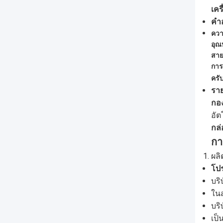
เคร
คํา
ควา
อุณ
สา
การ
ครั
ราย
กอง
อัต
กล่
กา
ผลิ
โปร
บริ
ในส
บริ
เป็