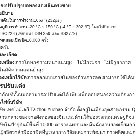
ื่องปรับปรุงบดทองแดงเส้นตรงชาย
อธิบาย
มดันในการทํางาน
16bar (
232
psi)
หภูมิการทํางาน
-20 °C ~ 150 °C (-4 °F ~ 302 °F) โดยไม่มีควาย
ย
ISO228 (เทียบเท่า DIN 259 และ BS2779)
ทดสอบเปิด/ปิด
10,000 ครั้ง
ครับ
บ
ละเอียด
เหลือง:
การโกหกความหนาแน่นสูง ไม่มีกระจก ไม่มีรูอากาศ กั
โนมัติความแม่นยําสูง
องเหล็กไร้ขัด:
การออกแบบภายในของต้านการลด สามารถใช้ได้น
รปรับแต่ง
ตภัณฑ์ทั้งหมดสามารถปรับแต่งได้ เพียงเพื่อตอบสนองความต้อง
ไฟล์บริษัท
ษัท เทคโนโลยี Taizhou Yuehao จํากัด ตั้งอยู่ในเมืองอุตสาหกรรม Qi
่วนกลางของชายฝั่งทองของจีน และด้านใต้ของวงกลมเศรษฐกิจแม่
ษัทในปัจจุบันมีพื้นที่ 10000 ตารางเมตร และมีพนักงานยอดเยี่ยมก
นผู้ผลิตวาล์วมืออาชีพที่บูรณาการวิจัยและการพัฒนา การผลิตแล