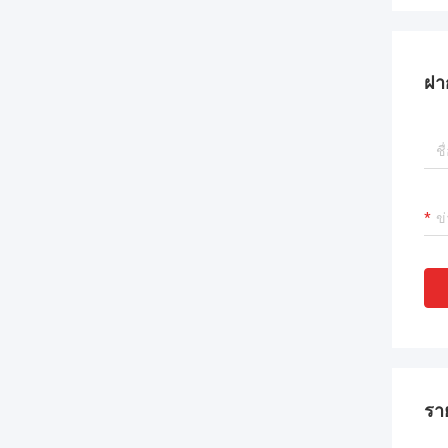
ฝา
รา