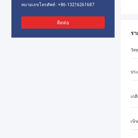
หมายเลขโทรศัพท์ :
+86-13216261687
ติดต่อ
รา
วัสด
ประ
เกล
เน้