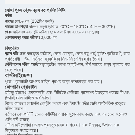
সোজা পুরুষ থ্রেড ব্রাস কম্প্রেসিং ফিটিং
বর্ণনা
কাজের চাপ
১৬ বার (
232
পিএসআই)
কাজের তাপমাত্রা
বাষ্পের অনুপস্থিতিতে 20°C ~ 150°C (-4°F ~ 302°F)
থ্রেড
আইএসও ২২৮ (ডিআইএন ২৫৯ এবং বিএস ২৭৭৯ এর সমতুল্য)
খোলার/বন্ধ করার পরীক্ষা
10,000 বার
বিস্তারিত
ব্রাস বডি:
উচ্চ ঘনত্বের কাঠামো, কোন ফোস্কা, কোন বায়ু গর্ত, ফুটো-প্রতিরোধী, জারা
প্রতিরোধী। উচ্চ নির্ভুলতা স্বয়ংক্রিয় সিএনসি মেশিন দ্বারা তৈরি।
স্টেইনলেস স্টীল আর্মঃ
অভ্যন্তরীণ নকশা অ্যান্টি-লস, দীর্ঘ সময়ের জন্য ব্যবহার করা
যেতে পারে।
কাস্টমাইজেশন
পুরো প্রোডাক্টটি আপনার চাহিদা পূরণের জন্য কাস্টমাইজ করা যায়।
কোম্পানির প্রোফাইল
তাইজু ইউহেও টেকনোলজি কোং লিমিটেড চেজিয়াং প্রদেশের ইউহুয়ান শহরের কিংগাং
ইন্ডাস্ট্রিয়াল সিটিতে অবস্থিত।
চীনের গোল্ডেন কোস্টের কেন্দ্রীয় অংশে এবং ইয়াংজি নদীর ডেল্টা অর্থনৈতিক বৃত্তের
দক্ষিণ অংশে।
বর্তমানে কোম্পানিটি ১০০০ বর্গমিটার এলাকা জুড়ে কাজ করছে এবং এর ১০০ জনেরও
বেশি কর্মী রয়েছে।
এটি একটি পেশাদার ভালভ প্রস্তুতকারক যা গবেষণা এবং উন্নয়ন, উত্পাদন এবং
বিক্রয়কে সংহত করে।