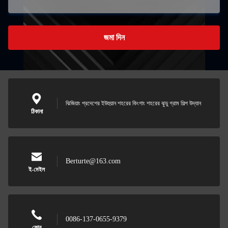
জমা দিন
ঝিজিয়াং প্রদেশের ইউহুয়ান শহরের কিংগাং শহরের ঝুডু গ্রাম শিল্প উদ্যান
ঠিকানা
Berturte@163.com
ই-মেইল
0086-137-0655-9379
ফোন