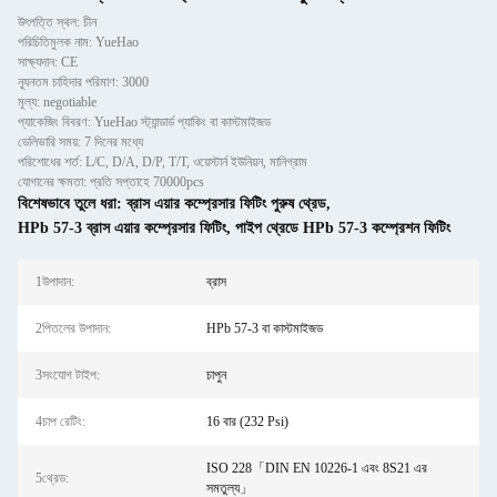
উৎপত্তি স্থল: চীন
পরিচিতিমুলক নাম: YueHao
সাক্ষ্যদান: CE
ন্যূনতম চাহিদার পরিমাণ: 3000
মূল্য: negotiable
প্যাকেজিং বিবরণ: YueHao স্ট্যান্ডার্ড প্যাকিং বা কাস্টমাইজড
ডেলিভারি সময়: 7 দিনের মধ্যে
পরিশোধের শর্ত: L/C, D/A, D/P, T/T, ওয়েস্টার্ন ইউনিয়ন, মানিগ্রাম
যোগানের ক্ষমতা: প্রতি সপ্তাহে 70000pcs
বিশেষভাবে তুলে ধরা:
ব্রাস এয়ার কম্প্রেসার ফিটিং পুরুষ থ্রেড
,
HPb 57-3 ব্রাস এয়ার কম্প্রেসার ফিটিং
,
পাইপ থ্রেডে HPb 57-3 কম্প্রেশন ফিটিং
1উপাদান:
ব্রাস
2পিতলের উপাদান:
HPb 57-3 বা কাস্টমাইজড
3সংযোগ টাইপ:
চাপুন
4চাপ রেটিং:
16 বার (232 Psi)
ISO 228「DIN EN 10226-1 এবং 8S21 এর
5থ্রেড:
সমতুল্য」