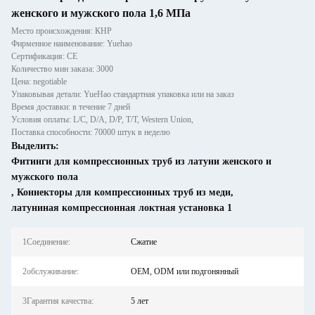
женского и мужского пола 1,6 МПа
Место происхождения: КНР
Фирменное наименование: Yuehao
Сертификация: CE
Количество мин заказа: 3000
Цена: negotiable
Упаковывая детали: YueHao стандартная упаковка или на заказ
Время доставки: в течение 7 дней
Условия оплаты: L/C, D/A, D/P, T/T, Western Union,
Поставка способности: 70000 штук в неделю
Выделить:
Фитинги для компрессионных труб из латуни женского и
мужского пола
,
Коннекторы для компрессионных труб из меди
,
латуниная компрессионная локтная установка 1
1Соединение:
Сжатие
2обслуживание:
OEM, ODM или подгонянный
3Гарантия качества:
5 лет