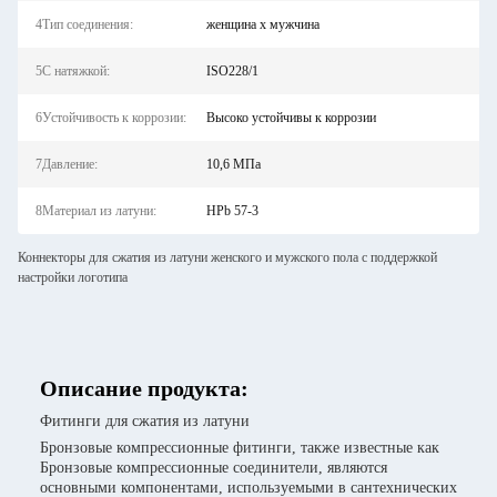
4Тип соединения:
женщина х мужчина
5С натяжкой:
ISO228/1
6Устойчивость к коррозии:
Высоко устойчивы к коррозии
7Давление:
10,6 МПа
8Материал из латуни:
HPb 57-3
Коннекторы для сжатия из латуни женского и мужского пола с поддержкой
настройки логотипа
Описание продукта:
Фитинги для сжатия из латуни
Бронзовые компрессионные фитинги, также известные как
Бронзовые компрессионные соединители, являются
основными компонентами, используемыми в сантехнических