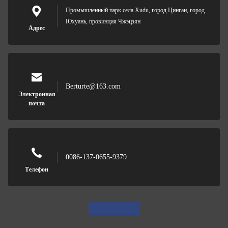
Промышленный парк села Xudu, город Цинган, город
Юхуань, провинция Чжэцзян
Адрес
Berturte@163.com
Электронная
почта
0086-137-0655-9379
Телефон