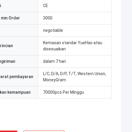
i
CE
 min Order
3000
negotiable
Kemasan standar YueHao atau
rincian
disesuaikan
ngiriman
dalam 7 hari
L/C, D/A, D/P, T/T, Western Union,
yarat pembayaran
MoneyGram
kan kemampuan
70000pcs Per Minggu