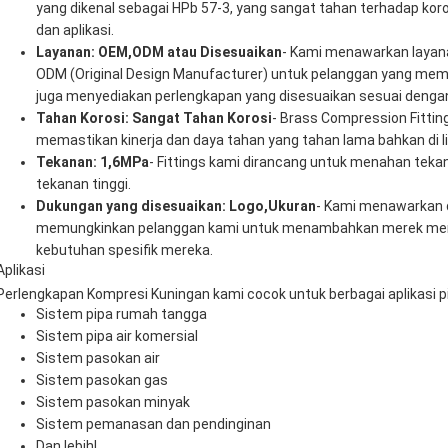
yang dikenal sebagai HPb 57-3, yang sangat tahan terhadap ko
dan aplikasi.
Layanan: OEM,ODM atau Disesuaikan
- Kami menawarkan layan
ODM (Original Design Manufacturer) untuk pelanggan yang me
juga menyediakan perlengkapan yang disesuaikan sesuai dengan
Tahan Korosi: Sangat Tahan Korosi
- Brass Compression Fittin
memastikan kinerja dan daya tahan yang tahan lama bahkan di l
Tekanan: 1,6MPa
- Fittings kami dirancang untuk menahan tek
tekanan tinggi.
Dukungan yang disesuaikan: Logo,Ukuran
- Kami menawarkan 
memungkinkan pelanggan kami untuk menambahkan merek mere
kebutuhan spesifik mereka.
Aplikasi
Perlengkapan Kompresi Kuningan kami cocok untuk berbagai aplikasi p
Sistem pipa rumah tangga
Sistem pipa air komersial
Sistem pasokan air
Sistem pasokan gas
Sistem pasokan minyak
Sistem pemanasan dan pendinginan
Dan lebih!