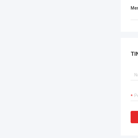
Men
TI