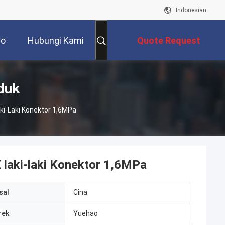
Indonesian
eo
Hubungi Kami
Quote Request
Suatu
duk
ki-Laki Konektor 1,6MPa
 laki-laki Konektor 1,6MPa
sal
Cina
rek
Yuehao