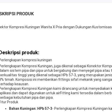
SKRIPSI PRODUK
ektor Kompresi Kuningan Wanita X Pria dengan Dukungan Kustomisasi
Deskripsi produk:
Perlengkapan kompresi kuningan
Perlengkapan Kompresi Kuningan, juga dikenal sebagai Konektor Komp
dalam sistem pipa dan pipa untuk bergabung dan menyegel pipa atau ta
berkualitas tinggi yang dikenal sebagai HPb 57-3, yang merupakan j
3% timah. Komposisi ini memberikan fittings sifat mekanik yang sang
terhadap keausan.
Perlengkapan Kompresi Kuningan kami dirancang untuk menyediakan k
aplikasi.dan dapat digunakan untuk airFitting kami tersedia dalam ber
berbagai kebutuhan pipa dan pipa.
Fitur Produk
Bahan Kuningan: HPb 57-3
- Perlengkapan Kompresi Kuningan kam