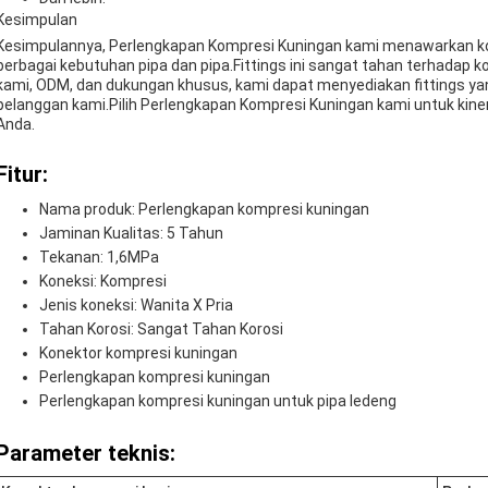
Kesimpulan
Kesimpulannya, Perlengkapan Kompresi Kuningan kami menawarkan kone
berbagai kebutuhan pipa dan pipa.Fittings ini sangat tahan terhada
kami, ODM, dan dukungan khusus, kami dapat menyediakan fittings ya
pelanggan kami.Pilih Perlengkapan Kompresi Kuningan kami untuk kiner
Anda.
Fitur:
Nama produk: Perlengkapan kompresi kuningan
Jaminan Kualitas: 5 Tahun
Tekanan: 1,6MPa
Koneksi: Kompresi
Jenis koneksi: Wanita X Pria
Tahan Korosi: Sangat Tahan Korosi
Konektor kompresi kuningan
Perlengkapan kompresi kuningan
Perlengkapan kompresi kuningan untuk pipa ledeng
Parameter teknis: