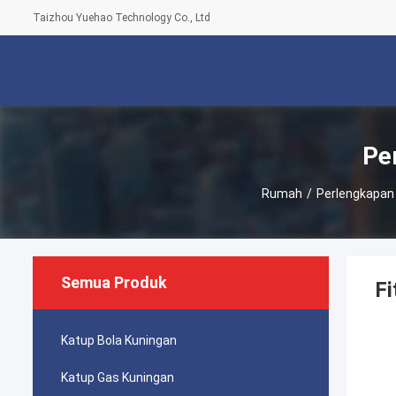
Taizhou Yuehao Technology Co., Ltd
Pe
Rumah
/
Perlengkapan
Semua Produk
Fi
Katup Bola Kuningan
Katup Gas Kuningan