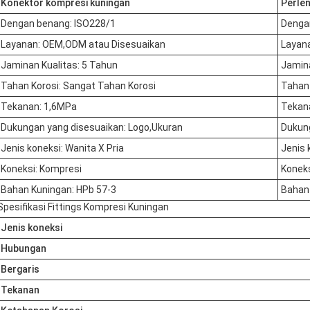
Konektor kompresi kuningan
Perle
Dengan benang: ISO228/1
Denga
Layanan: OEM,ODM atau Disesuaikan
Layan
Jaminan Kualitas: 5 Tahun
Jamina
Tahan Korosi: Sangat Tahan Korosi
Tahan 
Tekanan: 1,6MPa
Tekan
Dukungan yang disesuaikan: Logo,Ukuran
Dukung
Jenis koneksi: Wanita X Pria
Jenis 
Koneksi: Kompresi
Koneks
Bahan Kuningan: HPb 57-3
Bahan 
Spesifikasi Fittings Kompresi Kuningan
Jenis koneksi
Hubungan
Bergaris
Tekanan