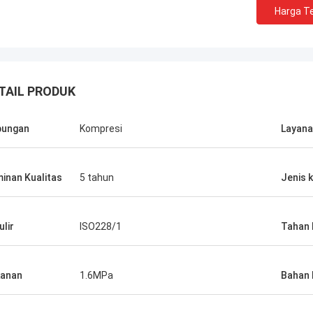
Harga Te
TAIL PRODUK
bungan
Kompresi
Layan
inan Kualitas
5 tahun
Jenis 
ulir
ISO228/1
Tahan 
anan
1.6MPa
Bahan 