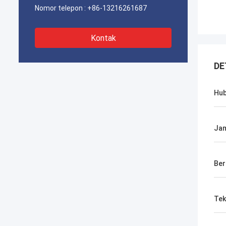
Nomor telepon :
+86-13216261687
Kontak
DE
Hu
Jam
Ber
Tek