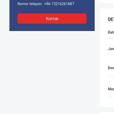
Nomor telepon :
+86-13216261687
Kontak
DE
Ba
Jen
Be
Men