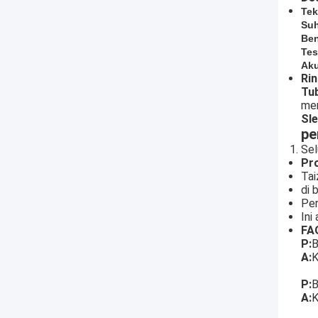
Tek
Suh
Be
Te
Aku
Rin
Tu
men
Sle
pe
Sel
Pro
Tai
di 
Per
Ini
FA
P:
B
A:
K
P:
B
A:
K