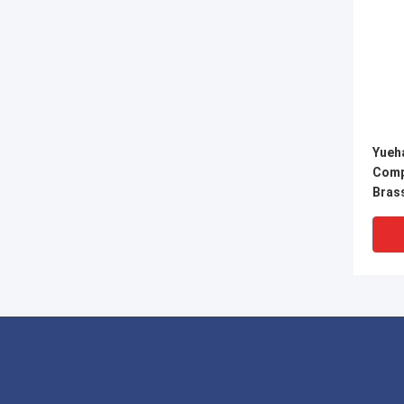
Yueh
Comp
Brass
Samb