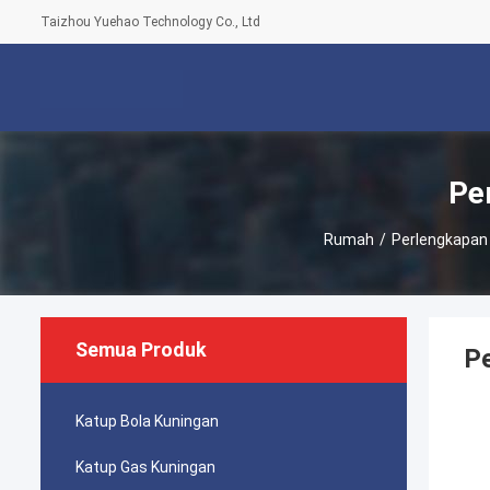
Taizhou Yuehao Technology Co., Ltd
Pe
Rumah
/
Perlengkapan
Semua Produk
Pe
Katup Bola Kuningan
Katup Gas Kuningan