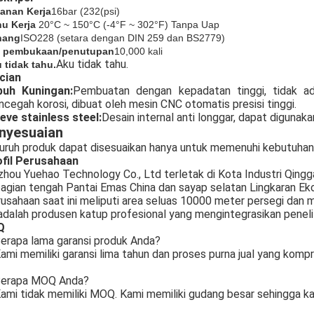
anan Kerja
16bar (
232
(psi)
u Kerja
20°C ~ 150°C (-4°F ~ 302°F) Tanpa Uap
nang
ISO228 (setara dengan DIN 259 dan BS2779)
s pembukaan/penutupan
10,000 kali
Aku tidak tahu.
 tidak tahu.
cian
buh Kuningan:
Pembuatan dengan kepadatan tinggi, tidak ad
cegah korosi, dibuat oleh mesin CNC otomatis presisi tinggi.
eve stainless steel:
Desain internal anti longgar, dapat digunak
nyesuaian
uruh produk dapat disesuaikan hanya untuk memenuhi kebutuhan
fil Perusahaan
zhou Yuehao Technology Co., Ltd terletak di Kota Industri Qingga
bagian tengah Pantai Emas China dan sayap selatan Lingkaran Ek
usahaan saat ini meliputi area seluas 10000 meter persegi dan me
 adalah produsen katup profesional yang mengintegrasikan peneli
Q
erapa lama garansi produk Anda?
ami memiliki garansi lima tahun dan proses purna jual yang kompr
erapa MOQ Anda?
ami tidak memiliki MOQ. Kami memiliki gudang besar sehingga k