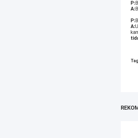
P:
B
A:
B
P:
B
A:
U
kam
tid
Tag
REKOM