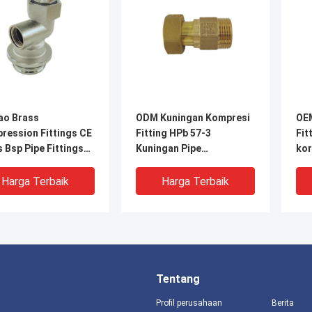
ao Brass
ODM Kuningan Kompresi
OE
ression Fittings CE
Fitting HPb 57-3
Fit
 Bsp Pipe Fittings
Kuningan Pipe
kor
ungan
Connectors
Harga Terbaik
Harga Terbaik
Tentang
Profil perusahaan
Berita