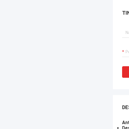
TI
DE
Ant
Des