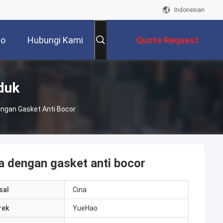
Indonesian
eo
Hubungi Kami
Quote Request
Suatu
duk
ngan Gasket Anti Bocor
a dengan gasket anti bocor
sal
Cina
rek
YueHao