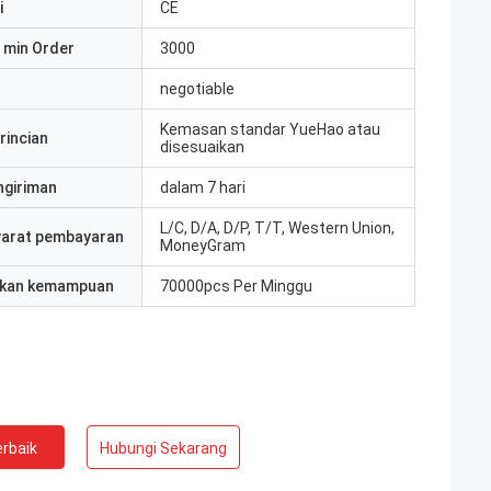
i
CE
 min Order
3000
negotiable
Kemasan standar YueHao atau
rincian
disesuaikan
ngiriman
dalam 7 hari
L/C, D/A, D/P, T/T, Western Union,
yarat pembayaran
MoneyGram
kan kemampuan
70000pcs Per Minggu
rbaik
Hubungi Sekarang