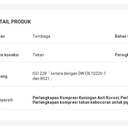
TAIL PRODUK
han
Tembaga
Bahan 
is koneksi
Tekan
Pering
ISO 228「setara dengan DIN EN 10226-1
nang
dan 8S21」
Perlengkapan Kompresi Kuningan Anti Korosi
,
Per
yoroti
Perlengkapan kompresi tahan kebocoran untuk p