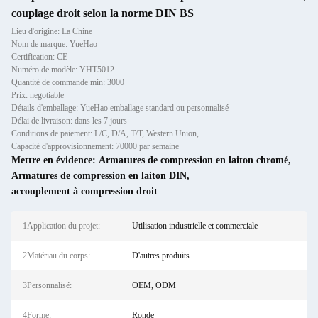
couplage droit selon la norme DIN BS
Lieu d'origine: La Chine
Nom de marque: YueHao
Certification: CE
Numéro de modèle: YHT5012
Quantité de commande min: 3000
Prix: negotiable
Détails d'emballage: YueHao emballage standard ou personnalisé
Délai de livraison: dans les 7 jours
Conditions de paiement: L/C, D/A, T/T, Western Union,
Capacité d'approvisionnement: 70000 par semaine
Mettre en évidence:
Armatures de compression en laiton chromé
,
Armatures de compression en laiton DIN
,
accouplement à compression droit
1Application du projet:
Utilisation industrielle et commerciale
2Matériau du corps:
D'autres produits
3Personnalisé:
OEM, ODM
4Forme:
Ronde