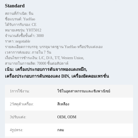
Standard
สถานที่กำเนิด: จีน
ชื่อแบรนด์: YueHao
ได้รับการรับรอง: CE
หมายเลขรุ่น: YHT5012
จำนวนสั่งซื้อขั้นต่ำ: 3000
ราคา: negotiable
รายละเอียดการบรรจุ: บรรจุมาตรฐาน YueHao หรือปรับแต่งเอง
เวลาการส่งมอบ: ภายใน 7 วัน
เงื่อนไขการชำระเงิน: L/C, D/A, T/T, Western Union,
สามารถในการผลิต: 70000 ชิ้นต่อสัปดาห์
เน้น:
เครื่องประกอบการดันจากทองแดงหมึก
,
เครื่องประกอบการดันทองแดง DIN
,
เครื่องยัดคอมเพรชั่น
1การใช้งาน:
ใช้ในอุตสาหกรรมและเชิงพาณิชย์
2วัสดุตัวเครื่อง:
สีเหลือง
3ปรับแต่ง:
OEM, ODM
4รูปทรง:
กลม