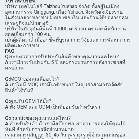
โปรไฟล์บริษัท
บริษัท เทคโนโลยี Taizhou Yuehao จํากัด ตั้งอยู่ในเมือง
อุตสาหกรรม Qinggang, เมือง Yuhuan, จังหวัดเจเจียงราย,
ในส่วนกลางของชายฝั่งทองของจีน และด้านใต้ของวงกลม
เศรษฐกิจแม่น้ํายางซี
บริษัทในปัจจุบันมีพื้นที่ 10000 ตารางเมตร และมีพนักงาน
ยอดเยี่ยมกว่า 100 คน
เป็นผู้ผลิตวาล์วมืออาชีพที่บูรณาการวิจัยและการพัฒนา การ
ผลิตและการขาย
FAQ
Q:
ระยะเวลาการรับประกันสินค้าของคุณนานแค่ไหน?
A:
เรามีการรับประกัน 5 ปี และกระบวนการหลังการขายที่
ครบถ้วน
Q:
MOQ ของคุณคืออะไร?
A:
เราไม่มี MOQ เรามีโกดังขนาดใหญ่ เราสามารถจัดส่ง
สินค้าได้ทันที
Q:
คุณรับ OEM ได้มั้ย?
A:
ทั้ง OEM และ ODM เป็นที่ยอมรับสําหรับเรา
Q:
เวลาส่งของคุณนานแค่ไหน?
A:
สําหรับสินค้า ถ้าเรามีสต๊อกพอ เราสามารถส่งให้คุณได้
ทันที สําหรับการผลิตจํานวนมาก
เราสามารถสัญญา 30-45 วัน เพราะเรามีจํานวนมากของ