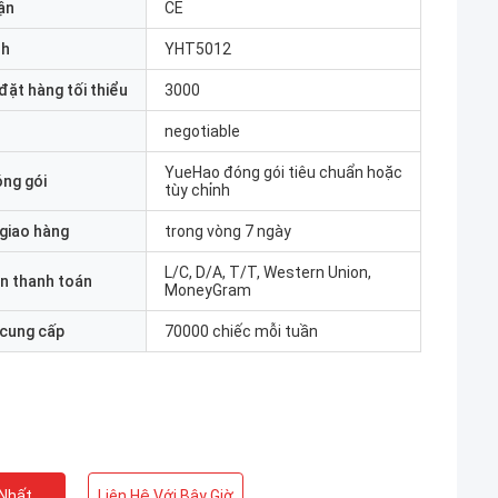
ận
CE
nh
YHT5012
đặt hàng tối thiểu
3000
negotiable
YueHao đóng gói tiêu chuẩn hoặc
óng gói
tùy chỉnh
 giao hàng
trong vòng 7 ngày
L/C, D/A, T/T, Western Union,
n thanh toán
MoneyGram
 cung cấp
70000 chiếc mỗi tuần
 Nhất
Liên Hệ Với Bây Giờ