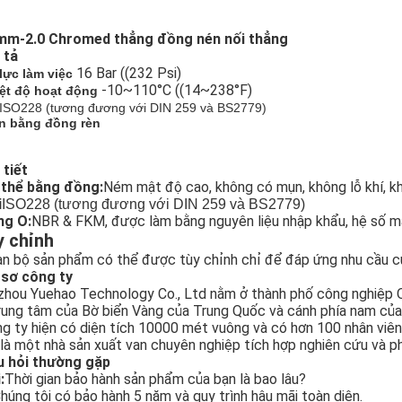
mm-2.0 Chromed thẳng đồng nén nối thẳng
 tả
16 Bar ((232 Psi)
lực làm việc
-10~110°C ((14~238°F)
ệt độ hoạt động
ISO228 (tương đương với DIN 259 và BS2779)
n bằng đồng rèn
 tiết
 thể bằng đồng:
Ném mật độ cao, không có mụn, không lỗ khí, kh
i
ISO228 (tương đương với DIN 259 và BS2779)
ng O:
NBR & FKM, được làm bằng nguyên liệu nhập khẩu, hệ số ma s
y chỉnh
n bộ sản phẩm có thể được tùy chỉnh chỉ để đáp ứng nhu cầu c
 sơ công ty
zhou Yuehao Technology Co., Ltd nằm ở thành phố công nghiệp Qi
rung tâm của Bờ biển Vàng của Trung Quốc và cánh phía nam của
g ty hiện có diện tích 10000 mét vuông và có hơn 100 nhân viên
là một nhà sản xuất van chuyên nghiệp tích hợp nghiên cứu và phá
u hỏi thường gặp
:
Thời gian bảo hành sản phẩm của bạn là bao lâu?
húng tôi có bảo hành 5 năm và quy trình hậu mãi toàn diện.