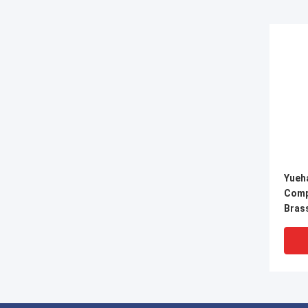
Yueh
Comp
Brass
Conn