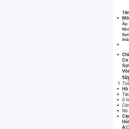
16
Mô
Áp 
Nhi
Sợi
thâ
Chi
Cơ
Sợ
Vò
tù
Toà
Hồ
Tai
ở t
Côn
Nó 
Câ
Hỏi
A:
C