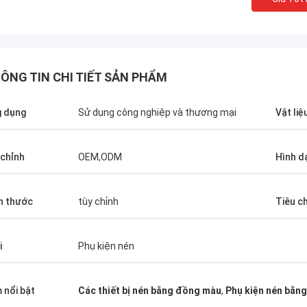
ÔNG TIN CHI TIẾT SẢN PHẨM
 dụng
Sử dụng công nghiệp và thương mại
Vật liệ
 chỉnh
OEM,ODM
Hình d
h thước
tùy chỉnh
Tiêu c
i
Phụ kiện nén
 nổi bật
Các thiết bị nén bằng đồng màu
,
Phụ kiện nén bằn