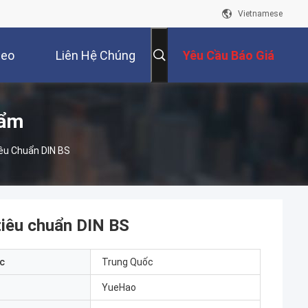
Vietnamese
deo
Liên Hệ Chúng
Yêu Cầu Báo Giá
Tôi
hẩm
êu Chuẩn DIN BS
tiêu chuẩn DIN BS
c
Trung Quốc
YueHao