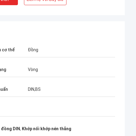
u cơ thể
Đồng
ạng
Vòng
huẩn
DIN,BS
g đồng DIN
,
Khớp nối khớp nén thẳng