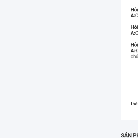
Hỏi
A:
C
Hỏi
A:
C
Hỏi
A:
Đ
chú
thẻ
SẢN P