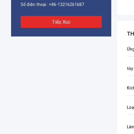
Số điện thoại :
+86-13216261687
Tiếp Xúc
TH
Ứng
tùy
Kíc
Loạ
Làm