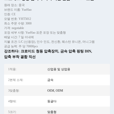
원래 장소: 중국
브랜드 이름: YueHao
인증: CE
모델 번호: YHT5012
최소 주문 수량: 3000
가격: negotiable
포장 세부 사항: YueHao 표준 포장 또는 맞춤형
배달 시간: 7 일 이내에
지불 조건: L/C (신용장), 인수 인도, 전신환, 웨스턴 유니온, 머니그램
공급 능력: 주 당 70000pcs
강조하다:
크로미드 청동 압축장치
,
금속 압축 핑팅 DIN
,
압축 부착 결합 직선
1적용:
산업용 및 상업용
2본체 소재:
금속
3맞춤형:
OEM, ODM
4형태:
둥글다
5크기:
맞춤형