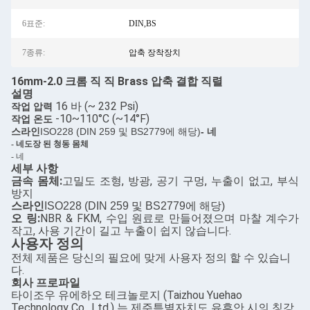
6표준:
DIN,BS
7종류:
압축 장착장치
16mm-2.0 크롬 직 직 Brass 압축 결합 직렬
설명
16 바 (~ 232 Psi)
작업 압력
-10~110°C (~14°F)
작업 온도
스라인
ISO228 (DIN 259 및 BS2779에 해당)
- 네
- 네
도장 된 청동 몸체
- 네
세부 사항
금속 몸체:
고밀도 조형, 방광, 공기 구멍, 누출이 없고, 부식
방지
스라인
ISO228 (DIN 259 및 BS2779에 해당)
오 링:
NBR & FKM, 수입 원료로 만들어졌으며 마찰 계수가
작고, 사용 기간이 길고 누출이 쉽지 않습니다.
사용자 정의
전체 제품은 당신의 필요에 맞게 사용자 정의 할 수 있습니
다.
회사 프로파일
타이조우 유에하오 테크놀로지 (Taizhou Yuehao
Technology Co., Ltd.) 는 제주특별자치도 유후안 시의 칭강