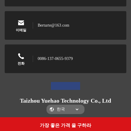
Berturte@163.com
이메일
0086-137-0655-9379
전화
Taizhou Yuehao Technology Co., Ltd
가장 좋은 가격 을 구하라
Get a Quote
Taizhou Yuehao Technology Co., Ltd