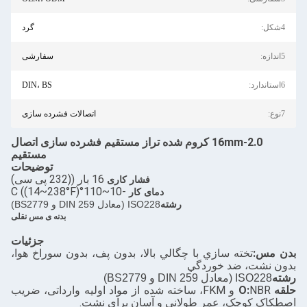
گرد
سفارشی
DIN، BS
اتصالات فشرده سازی
16mm-2.0 کروم شده تراز مستقیم فشرده سازی اتصال
مستقیم
توضیحات
16 بار ((232 پی سی)
فشار کاری
-10~110°C ((14~238°F)
دمای کار
رشته
ISO228 (معادل DIN 259 و BS2779)
بدنه ی مس نقلی
جزئیات
سازي با چگالي بالا، بدون پف، بدون سوراخ هوا،
 خوردگي
NBR و FKM، ساخته شده از مواد اولیه وارداتی، ضریب
عمر طولانی و آسان برای نشت.