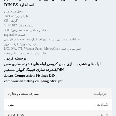
استاندارد DIN BS
محل منبع: چین
نام تجاری: YueHao
گواهی: CE
شماره مدل: YHT5012
مقدار حداقل تعداد سفارش: 3000
قیمت: negotiable
جزئیات بسته بندی: بسته بندی استاندارد YueHao یا سفارشی
زمان تحویل: ظرف 7 روز
شرایط پرداخت: L/C، D/A، T/T، Western Union، MoneyGram
قابلیت ارائه: هفت هزار تا در هفته
برجسته کردن:
 فشرده سازی مس کرومی,لوله های فشرده سازی مس
DIN,فشرده سازی فیتینگ کوپلر مستقیم
,
Brass Compression Fittings DIN
,
compression fitting coupling Straight
مصارف صنعتی و تجاری
مس
OEM، ODM