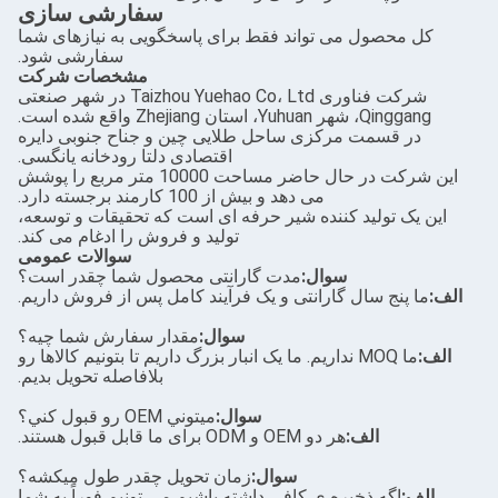
سفارشی سازی
 می تواند فقط برای پاسخگویی به نیازهای شما
سفارشی شود.
مشخصات شرکت
شرکت فناوری Taizhou Yuehao Co، Ltd در شهر صنعتی
ده است.
ت مرکزی ساحل طلایی چین و جناح جنوبی دایره
اقتصادی دلتا رودخانه یانگسی.
این شرکت در حال حاضر مساحت 10000 متر مربع را پوشش
می دهد و بیش از 100 کارمند برجسته دارد.
ید کننده شیر حرفه ای است که تحقیقات و توسعه،
تولید و فروش را ادغام می کند.
سوالات عمومی
سوال:
مدت گارانتی محصول شما چقدر است؟
ال گارانتی و یک فرآیند کامل پس از فروش داریم.
سوال:
مقدار سفارش شما چيه؟
ما MOQ نداریم. ما یک انبار بزرگ داریم تا بتونیم کالاها رو
بلافاصله تحویل بدیم.
سوال:
ميتوني OEM رو قبول کني؟
ف:
هر دو OEM و ODM برای ما قابل قبول هستند.
سوال:
زمان تحویل چقدر طول میکشه؟
خيره ي کافي داشته باشيم مي تونيم فوراً به شما