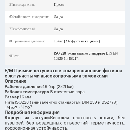
5Тип соединения:
Пресса
6Устойчивость к коррозии:
Да, да.
7Течебезопасный:
Да, да.
8Ограничение давления:
16 бар (232 фунта на кв. дюйм)
ISO 228 "эквивалентно стандартам DIN EN
9Нить:
10226-1 и 8S21".
F/M Прямые латунистые компрессионные фитинги
с латунистыми высокопрочными замокками
Описание
Рабочее давление
16 бар (
232
Пси)
Рабочая температура
В отсутствие пара
Размер
16 мм
Нить
ISO228 (эквивалентно стандартам DIN 259 и BS2779)
- Что?
- Что?
Подробная информация
Корпус из латуни:
Высокая плотность ковки, без
пузырей, без воздушных отверстий, герметичность,
коррозионная устойчивость.