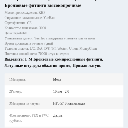
Бронзовые фитинги высокопрочные
Место происхождения: КНР
Фирменное наименование: YueHao
Сертификация: CE
Количество мин заказа: 3000
Цена: negotiable
Упаковывая детали: YueHao стандартная упаковка или на заказ
Время доставки: в течение 7 дней
Условия оплаты: L/C, D/A, D/P, T/T, Western Union, MoneyGram
Поставка способности: 70000 штук в неделю
Выделить:
F M Бронзовые компрессионные фитинги
,
Латунные штуцеры обжатия прямо
,
Прямая латунь
1Материал:
Медь
2Размер:
16 мм - 2.0
3Материал из латуни:
HPb 57-3 или на заказ
4Совместима с PEX и PVC
Да, да.
трубами: