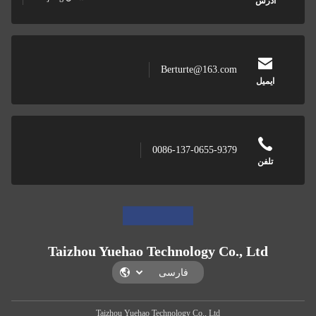
س
Berturte@163.com
ل
0086-137-0655-9379
ن
Taizhou Yuehao Technology Co., Lt
Taizhou Yuehao Technology Co., Ltd