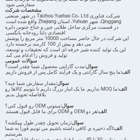
سفارشی شود.
مشخصات شرکت
شرکت فناوری Taizhou Yuehao Co، Ltd در شهر صنعتی
 Yuhuan، استان Zhejiang واقع شده است.
ر قسمت مرکزی ساحل طلایی چین و جناح جنوبی دایره
اقتصادی دلتا رودخانه یانگسی.
این شرکت در حال حاضر مساحت 10000 متر مربع را پوشش
می دهد و بیش از 100 کارمند برجسته دارد.
ک تولید کننده شیر حرفه ای است که تحقیقات و توسعه،
تولید و فروش را ادغام می کند.
سوالات عمومی
سوال:
مدت گارانتی محصول شما چقدر است؟
پنج سال گارانتی و یک فرآیند کامل پس از فروش داریم.
سوال:
مقدار سفارش شما چيه؟
ما MOQ نداریم. ما یک انبار بزرگ داریم تا بتونیم کالاها رو
بلافاصله تحویل بدیم.
سوال:
ميتوني OEM رو قبول کني؟
الف:
هر دو OEM و ODM برای ما قابل قبول هستند.
سوال:
زمان تحویل چقدر طول میکشه؟
:
اگه ذخيره ي کافي داشته باشيم مي تونيم فوراً به شما
بفرستيم
ما می توانیم 30 تا 45 روز را قول دهیم چون تعداد قابل توجهی