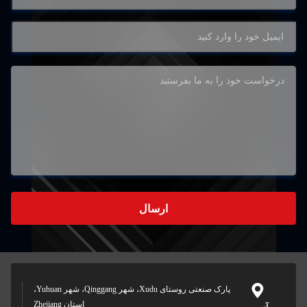
ارسال
پارک صنعتی روستای Xudu، شهر Qinggang، شهر Yuhuan،
استان Zhejiang