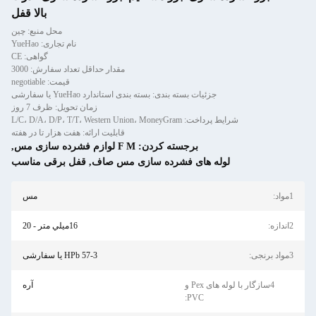
بالا قفل
محل منبع: چین
نام تجاری: YueHao
گواهی: CE
مقدار حداقل تعداد سفارش: 3000
قیمت: negotiable
جزئیات بسته بندی: بسته بندی استاندارد YueHao یا سفارشی
زمان تحویل: ظرف 7 روز
شرایط پرداخت: L/C، D/A، D/P، T/T، Western Union، MoneyGram
قابلیت ارائه: هفت هزار تا در هفته
برجسته کردن:
F M لوازم فشرده سازی مس
,
لوله های فشرده سازی مس صاف
,
قفل برقی مناسب
مس
16ميلي متر - 20
HPb 57-3 یا سفارشی
4سازگار با لوله های Pex و
آره
PVC: