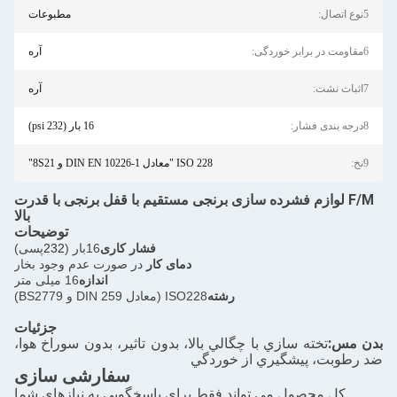
مطبوعات
آره
آره
16 بار (232 psi)
ISO 228 "معادل DIN EN 10226-1 و 8S21"
لوازم فشرده سازی برنجی مستقیم با قفل برنجی با قدرت
بالا
توضیحات
فشار کاری
16بار (
232
پسی)
دمای کار
در صورت عدم وجود بخار
اندازه
16 میلی متر
رشته
ISO228 (معادل DIN 259 و BS2779)
جزئیات
تخته سازي با چگالي بالا، بدون تاثير، بدون سوراخ هوا،
، پيشگيري از خوردگي
سفارشی سازی
محصول می تواند فقط برای پاسخگویی به نیازهای شما