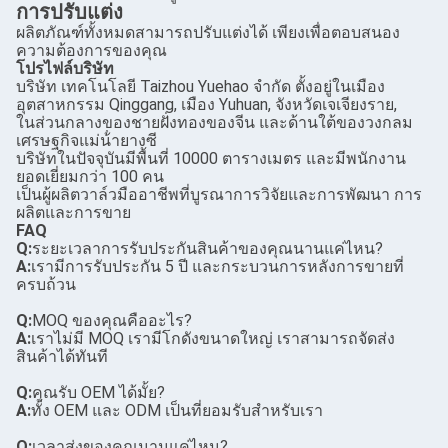
การปรับแต่ง
ผลิตภัณฑ์ทั้งหมดสามารถปรับแต่งได้ เพียงเพื่อตอบสนอง
ความต้องการของคุณ
โปรไฟล์บริษัท
บริษัท เทคโนโลยี Taizhou Yuehao จํากัด ตั้งอยู่ในเมือง
อุตสาหกรรม Qinggang, เมือง Yuhuan, จังหวัดเจเจียงราย,
ในส่วนกลางของชายฝั่งทองของจีน และด้านใต้ของวงกลม
เศรษฐกิจแม่น้ํายางซี
บริษัทในปัจจุบันมีพื้นที่ 10000 ตารางเมตร และมีพนักงาน
ยอดเยี่ยมกว่า 100 คน
เป็นผู้ผลิตวาล์วมืออาชีพที่บูรณาการวิจัยและการพัฒนา การ
ผลิตและการขาย
FAQ
Q:
ระยะเวลาการรับประกันสินค้าของคุณนานแค่ไหน?
A:
เรามีการรับประกัน 5 ปี และกระบวนการหลังการขายที่
ครบถ้วน
Q:
MOQ ของคุณคืออะไร?
A:
เราไม่มี MOQ เรามีโกดังขนาดใหญ่ เราสามารถจัดส่ง
สินค้าได้ทันที
Q:
คุณรับ OEM ได้มั้ย?
A:
ทั้ง OEM และ ODM เป็นที่ยอมรับสําหรับเรา
Q:
เวลาส่งของคุณนานแค่ไหน?