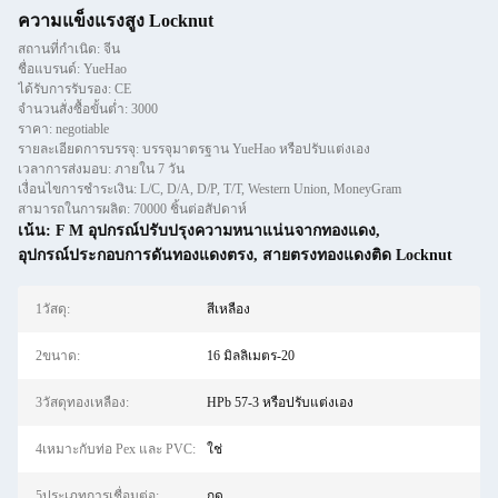
ความแข็งแรงสูง Locknut
สถานที่กำเนิด: จีน
ชื่อแบรนด์: YueHao
ได้รับการรับรอง: CE
จำนวนสั่งซื้อขั้นต่ำ: 3000
ราคา: negotiable
รายละเอียดการบรรจุ: บรรจุมาตรฐาน YueHao หรือปรับแต่งเอง
เวลาการส่งมอบ: ภายใน 7 วัน
เงื่อนไขการชำระเงิน: L/C, D/A, D/P, T/T, Western Union, MoneyGram
สามารถในการผลิต: 70000 ชิ้นต่อสัปดาห์
เน้น:
F M อุปกรณ์ปรับปรุงความหนาแน่นจากทองแดง
,
อุปกรณ์ประกอบการดันทองแดงตรง
,
สายตรงทองแดงติด Locknut
1วัสดุ:
สีเหลือง
2ขนาด:
16 มิลลิเมตร-20
3วัสดุทองเหลือง:
HPb 57-3 หรือปรับแต่งเอง
4เหมาะกับท่อ Pex และ PVC:
ใช่
5ประเภทการเชื่อมต่อ:
กด