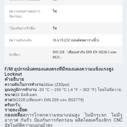
6ความทนทานต่อการ
ใช่
กัดกร่อน:
7ป้องกันการรั่วซึม:
ใช่
8ความดันระดับ:
16 บาร์ (232 ปอนด์ต่อตารางนิ้ว)
ISO 228「เทียบเท่ากับ DIN EN 10226-1 และ
9เกลียว:
8S21」
F/M อุปกรณ์บดทองแดงตรงที่มีทองแดงความแข็งแรงสูง
Locknut
คําอธิบาย
ความดันในการทํางาน
16bar (
232
psi)
อุณหภูมิการทํางาน
-20 °C ~ 150 °C (-4 °F ~ 302 °F) โดยไม่มีควาย
ขนาด
16 มิลลิเมตร
สาย
ISO228 (เทียบเท่า DIN 259 และ BS2779)
ครับ
ครับ
รายละเอียด
กองเหลือง:
การโกหกความหนาแน่นสูง ไม่มีกระจก ไม่มีรู
อากาศ กันรั่ว ป้องกันการกัดกร่อน ผลิตโดยเครื่องจักร CNC
อัตโนมัติความแม่นยําสูง