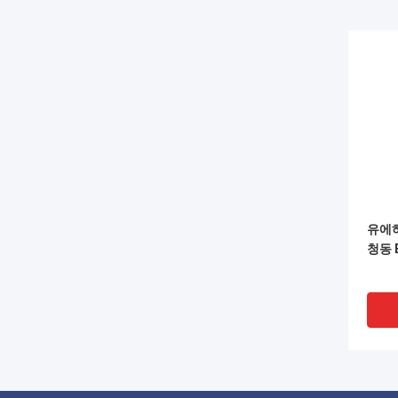
유에하
청동 