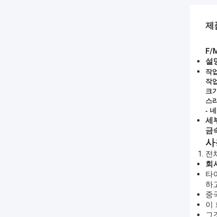
제
F/
설
작업
작업
크
스
- 네
세
금속
사
전
회
타이
하
중
이
그