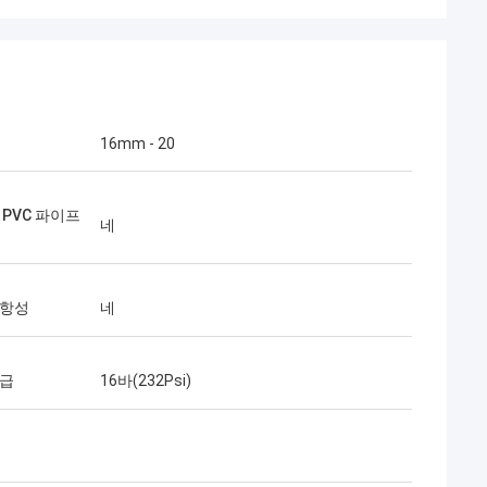
16mm - 20
 PVC 파이프
네
저항성
네
등급
16바(232Psi)