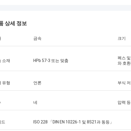
품 상세 정보
재
금속
크기
펙스 및
 소재
HPb 57-3 또는 맞춤
와 호환
 유형
언론
부식 
누
네
압력 
레드
ISO 228 「DIN EN 10226-1 및 8S21과 동등」