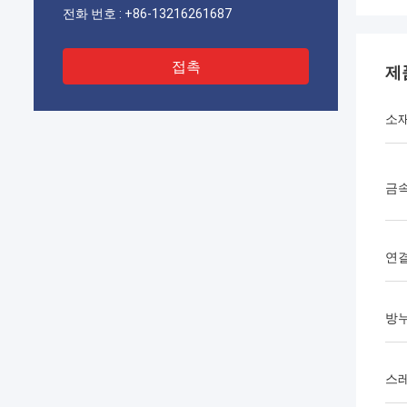
전화 번호 :
+86-13216261687
접촉
제
소
금속
연결
방
스