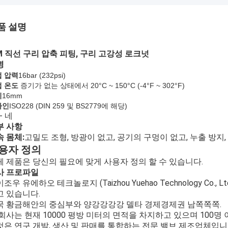
품 설명
M 직선 구리 압축 피팅, 구리 고강성 로크넛
명
 압력
16bar (
232
psi)
 온도
증기가 없는 상태에서 20°C ~ 150°C (-4°F ~ 302°F)
기
16mm
라인
ISO228 (DIN 259 및 BS2779에 해당)
- 네
부 사항
 몸체:
고밀도 조형, 방광이 없고, 공기의 구멍이 없고, 누출 방지
용자 정의
체 제품은 당신의 필요에 맞게 사용자 정의 할 수 있습니다.
사 프로파일
조우 유에하오 테크놀로지 (Taizhou Yuehao Technology C
고 있습니다.
국 황금해안의 중심부와 양강강강강 델타 경제경제권 남쪽쪽쪽.
 회사는 현재 10000 평방 미터의 면적을 차지하고 있으며 100
것은 연구 개발, 생산 및 판매를 통합하는 전문 밸브 제조업체입니