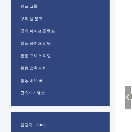
펌프 그룹
구리 물 분포
금속 파이프 클램프
황동 파이프 피팅
황동 프레스 피팅
황동 압축 피팅
청동 비브 콕
급속배기밸브
담당자 :
Jiang