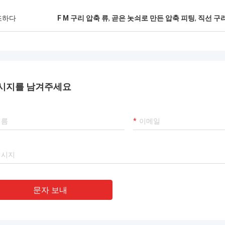
조하다
F M 구리 압축 류
,
곧은 놋쇠로 만든 압축 피팅
,
직선 구
시지를 남겨주세요
문자 보내