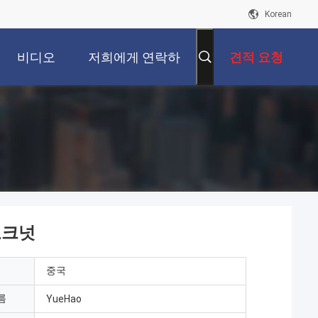
Korean
비디오
저희에게 연락하
견적 요청
십시오
로크넛
중국
름
YueHao