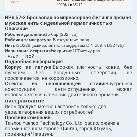
5Нить:
10226-1 и 8S21".
HPb 57-3 Бронзовая компрессорная фитинга прямая
мужская нить с идеальной герметичностью
Описание
Рабочее давление
16 бар (
232
Пси)
Рабочая температура
В отсутствие пара
Нить
ISO228 (эквивалентно стандартам DIN 259 и BS2779)
Испытание открытия/закрытия
10Тысячу раз
- Что?
- Что?
Подробная информация
Корпус из латуни:
Высокая плотность ковки, без
пузырей, без воздушных отверстий, не
просачивается, не коррозионно.
Стекло из нержавеющей стали:
Внутренняя
конструкция анти-отпущенная, может
использоваться в течение длительного времени.
настраивание
Весь продукт можно настроить только для
удовлетворения ваших потребностей.
Профили компаний
Taizhou Yuehao Technology Co., Ltd. расположена в
промышленном городе Цинган, город Юхуань,
провинция Чжэцзян,