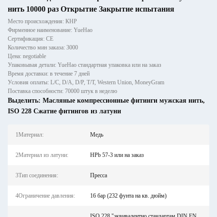
нить 10000 раз Открытие Закрытие испытания
Место происхождения: КНР
Фирменное наименование: YueHao
Сертификация: CE
Количество мин заказа: 3000
Цена: negotiable
Упаковывая детали: YueHao стандартная упаковка или на заказ
Время доставки: в течение 7 дней
Условия оплаты: L/C, D/A, D/P, T/T, Western Union, MoneyGram
Поставка способности: 70000 штук в неделю
Выделить:
Масляные компрессионные фитинги мужская нить
,
ISO 228 Сжатие фитингов из латуни
1Материал:
Медь
2Материал из латуни:
HPb 57-3 или на заказ
3Тип соединения:
Пресса
4Ограничение давления:
16 бар (232 фунта на кв. дюйм)
ISO 228 "эквивалентно стандартам DIN EN