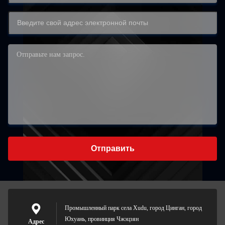
Отправить
Промышленный парк села Xudu, город Цинган, город
Юхуань, провинция Чжэцзян
Адрес