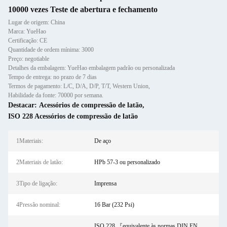
10000 vezes Teste de abertura e fechamento
Lugar de origem: China
Marca: YueHao
Certificação: CE
Quantidade de ordem mínima: 3000
Preço: negotiable
Detalhes da embalagem: YueHao embalagem padrão ou personalizada
Tempo de entrega: no prazo de 7 dias
Termos de pagamento: L/C, D/A, D/P, T/T, Western Union,
Habilidade da fonte: 70000 por semana.
Destacar:
Acessórios de compressão de latão
,
ISO 228 Acessórios de compressão de latão
1Materiais:
De aço
2Materiais de latão:
HPb 57-3 ou personalizado
3Tipo de ligação:
Imprensa
4Pressão nominal:
16 Bar (232 Psi)
ISO 228 『equivalente às normas DIN EN