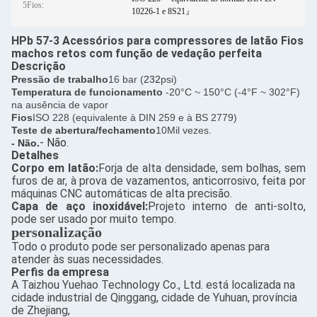
5Fios:
10226-1 e 8S21』
HPb 57-3 Acessórios para compressores de latão Fios
machos retos com função de vedação perfeita
Descrição
Pressão de trabalho
16 bar (
232
psi)
Temperatura de funcionamento
-20°C ~ 150°C (-4°F ~ 302°F)
na ausência de vapor
Fios
ISO 228 (equivalente à DIN 259 e à BS 2779)
Teste de abertura/fechamento
10Mil vezes.
- Não.
- Não.
Detalhes
Corpo em latão:
Forja de alta densidade, sem bolhas, sem
furos de ar, à prova de vazamentos, anticorrosivo, feita por
máquinas CNC automáticas de alta precisão.
Capa de aço inoxidável:
Projeto interno de anti-solto,
pode ser usado por muito tempo.
personalização
Todo o produto pode ser personalizado apenas para
atender às suas necessidades.
Perfis da empresa
A Taizhou Yuehao Technology Co., Ltd. está localizada na
cidade industrial de Qinggang, cidade de Yuhuan, província
de Zhejiang,