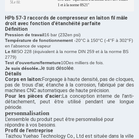
5Le fil:
1 et à la norme 8S21"
HPb 57-3 raccords de compresseur en laiton fil mâle
droit avec fonction d'étanchéité parfaite
Définition
Pression de travail
16 bar (
232
en psi)
Température de fonctionnement
-20°C à 150°C (-4°F à 302°F)
en l'absence de vapeur
Le fil
ISO 228 (équivalent à la norme DIN 259 et à la norme BS
2779)
Test d'ouverture/fermeture
10Des milliers de fois.
Je suis désolée.
Je suis désolée.
Détails
Corps en laiton:
Forgeage à haute densité, pas de cloques,
pas de trous d'air, étanche à la corrosion, fabriqué par des
machines CNC automatiques de haute précision.
Pour les pièces d'acier:
La conception interne de l'anti-
détachement, peut être utilisé pendant une longue
période.
personnalisation
L'ensemble du produit peut être personnalisé pour
répondre à vos besoins.
Profil de l'entreprise
Taizhou Yuehao Technology Co., Ltd est située dans la ville