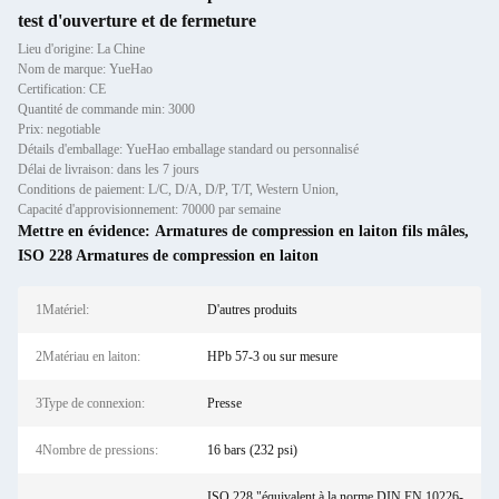
test d'ouverture et de fermeture
Lieu d'origine: La Chine
Nom de marque: YueHao
Certification: CE
Quantité de commande min: 3000
Prix: negotiable
Détails d'emballage: YueHao emballage standard ou personnalisé
Délai de livraison: dans les 7 jours
Conditions de paiement: L/C, D/A, D/P, T/T, Western Union,
Capacité d'approvisionnement: 70000 par semaine
Mettre en évidence:
Armatures de compression en laiton fils mâles
,
ISO 228 Armatures de compression en laiton
1Matériel:
D'autres produits
2Matériau en laiton:
HPb 57-3 ou sur mesure
3Type de connexion:
Presse
4Nombre de pressions:
16 bars (232 psi)
ISO 228 "équivalent à la norme DIN EN 10226-