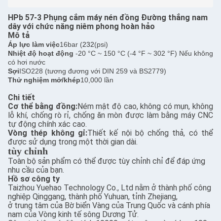
HPb 57-3 Phụng cắm máy nén đồng Đường thẳng nam
dây với chức năng niêm phong hoàn hảo
Mô tả
Áp lực làm việc
16bar (
232
(psi)
Nhiệt độ hoạt động
-20 °C ~ 150 °C (-4 °F ~ 302 °F) Nếu không
có hơi nước
Sợi
ISO228 (tương đương với DIN 259 và BS2779)
Thử nghiệm mở/khép
10,000 lần
Chi tiết
Cơ thể bằng đồng:
Ném mật độ cao, không có mụn, không
lỗ khí, chống rò rỉ, chống ăn mòn được làm bằng máy CNC
tự động chính xác cao.
Vòng thép không gỉ:
Thiết kế nội bộ chống thả, có thể
được sử dụng trong một thời gian dài.
tùy chỉnh
Toàn bộ sản phẩm có thể được tùy chỉnh chỉ để đáp ứng
nhu cầu của bạn.
Hồ sơ công ty
Taizhou Yuehao Technology Co., Ltd nằm ở thành phố công
nghiệp Qinggang, thành phố Yuhuan, tỉnh Zhejiang,
ở trung tâm của Bờ biển Vàng của Trung Quốc và cánh phía
nam của Vòng kinh tế sông Dương Tử.