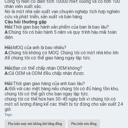
Công ty hiện có diện tích 10000 mét vuông và có hơn 100
nhân viên xuất sắc.
Nó là một nhà sản xuất van chuyên nghiệp tích hợp nghiên
cứu và phát triển, sản xuất và bán hàng.
Câu hỏi thường gặp
Hỏi:
Thời gian bảo hành sản phẩm của bạn là bao lâu?
A:
Chúng tôi có bảo hành 5 năm và quy trình hậu mãi toàn
diện.
Hỏi:
MOQ của anh là bao nhiêu?
A:
Chúng tôi không có MOQ. Chúng tôi có một nhà kho lớn
để chúng tôi có thể giao hàng ngay lập tức.
Hỏi:
Bạn có thể chấp nhận OEM không?
A:
Cả OEM và ODM đều chấp nhận được.
Hỏi:
Thời gian giao hàng của anh bao lâu?
A:
Đối với các mặt hàng nếu chúng tôi có đủ hàng tồn kho,
chúng tôi có thể gửi cho bạn ngay lập tức.
chúng tôi có thể hứa hẹn 30-45 ngày bởi vì chúng tôi có
một số lượng đáng kể các thiết bị tự động cho sản xuất 24
giờ.
Tags:
Phụ kiện máy nén không khí bằng đồng
Phụ kiện nén đồng