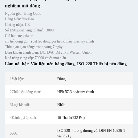
nghiệm mở đóng
Nguồn gốc: Trung Quốc
Hàng hiệu: YueHao
Chứng nhận: CE
Số lượng đặt hàng tối thiểu: 3000
Giá bán: negotiable
chi tiết đóng gói: YueHao đóng gói tiêu chuẩn hoặc tùy chỉnh
Thời gian giao hàng: trong vòng 7 ngày
Điều khoản thanh toán: L/C, D/A, D/P, T/T, Western Union,
Khả năng cung cấp: 70000 chiếc mỗi tuần
Làm nổi bật:
Vật liệu nén bằng đồng
,
ISO 228 Thiết bị nén đồng
1Vật liệu:
Đồng
2Chất liệu đồng thau:
HPb 57-3 hoặc tùy chỉnh
3Loại kết nối:
Nhấn
4Đánh giá áp suất:
16 Thanh(232 Psi)
ISO 228「tương đương với DIN EN 10226-1
5Sợi:
và 8S21」