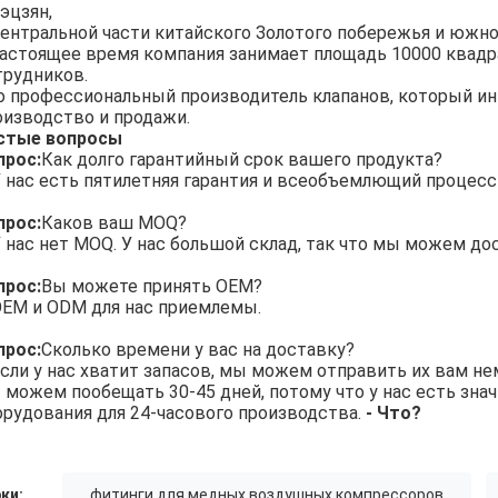
эцзян,
центральной части китайского Золотого побережья и южн
настоящее время компания занимает площадь 10000 квад
трудников.
о профессиональный производитель клапанов, который инт
оизводство и продажи.
стые вопросы
прос:
Как долго гарантийный срок вашего продукта?
 нас есть пятилетняя гарантия и всеобъемлющий процесс
прос:
Каков ваш MOQ?
 нас нет MOQ. У нас большой склад, так что мы можем д
прос:
Вы можете принять OEM?
EM и ODM для нас приемлемы.
прос:
Сколько времени у вас на доставку?
сли у нас хватит запасов, мы можем отправить их вам не
 можем пообещать 30-45 дней, потому что у нас есть зна
орудования для 24-часового производства.
- Что?
ки:
фитинги для медных воздушных компрессоров