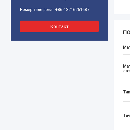
Номер телефона :
+86-13216261687
Контакт
ПО
Ма
Мат
лат
Тип
Те