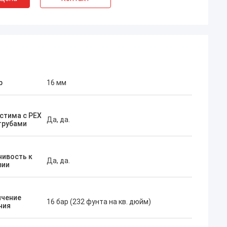
р
16 мм
стима с PEX
Да, да.
трубами
чивость к
Да, да.
зии
ичение
16 бар (232 фунта на кв. дюйм)
ния