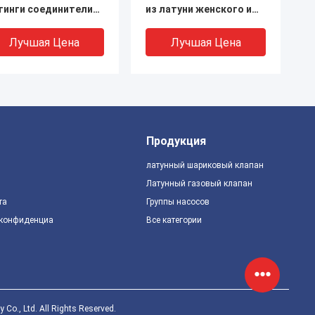
тинги соединители
из латуни женского и
ррозионностойкие
мужского пола 1,6 МПа
Лучшая Цена
Лучшая Цена
Продукция
латунный шариковый клапан
Латунный газовый клапан
та
Группы насосов
 конфиденциальности
Все категории
тикоррозионные
Бронзовые трубные
тинги для сжатия из
компрессионные
туни с герметичной
фитинги 1/4 дюйма - 2
лотнителью
дюйма прямой
соединитель
Лучшая Цена
Лучшая Цена
., Ltd. All Rights Reserved.