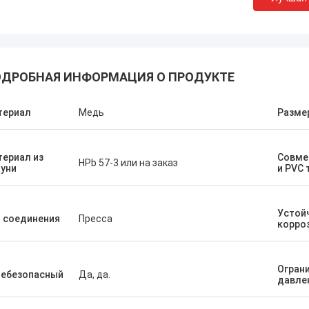
ДРОБНАЯ ИНФОРМАЦИЯ О ПРОДУКТЕ
териал
Медь
Разме
ериал из
Совме
HPb 57-3 или на заказ
уни
и PVC 
Устой
 соединения
Пресса
корро
Огран
чебезопасный
Да, да.
давле