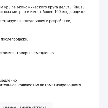
ом крыле экономического круга дельты Янцзы.
ратных метров и имеет более 100 выдающихся
егрирует исследования и разработки,
 послепродажи.
оставлять товары немедленно.
медленно.
чительное количество автоматизированного
медные штуцеры обжатия