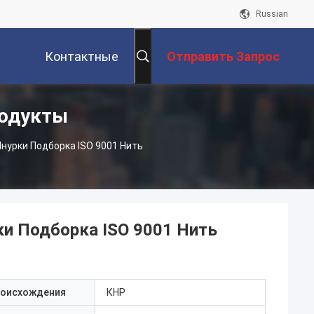
Russian
Контактные
Отправить Запрос
родукты
Данные
нурки Подборка ISO 9001 Нить
ки Подборка ISO 9001 Нить
роисхождения
КНР