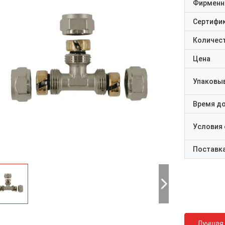
Фирменн
Сертифи
Количест
Цена
Упаковы
Время д
Условия
Поставк
Лучшая