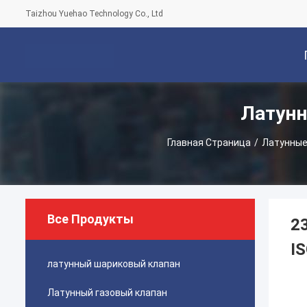
Taizhou Yuehao Technology Co., Ltd
Латунн
С
Главная Страница
/
Латунные
Все Продукты
2
I
латунный шариковый клапан
Латунный газовый клапан