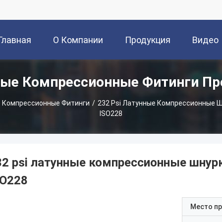
Главная
О Компании
Продукция
Видео
ые Компрессионные Фитинги П
траница
 Компрессионные Фитинги
/
232 Psi Латунные Компрессионные Ш
ISO228
32 psi латунные компрессионные шнур
SO228
Место п