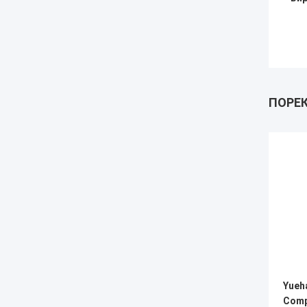
ПОРЕ
Yueh
Comp