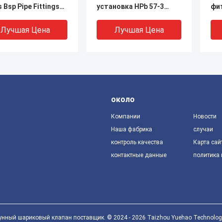
 Bsp Pipe Fittings
установка HPb 57-3
фи
ection (Юэхао
Бронзовая труба
ко
нные
Лучшая Цена
Лучшая Цена
рессионные
нги)
около
Компании
Новости
Наша фабрика
случаи
контроль качества
Карта сай
контактные данные
политика
28 Бронзовые
BS2779 латунь женский
Ан
рессионные
локоть 232 psi 1/2
фи
нги Pex Elbow
дюйма для Pex трубы
ла
ng
уп
Лучшая Цена
Лучшая Цена
нный шариковый клапан поставщик. © 2024 - 2026 Taizhou Yuehao Technology Co