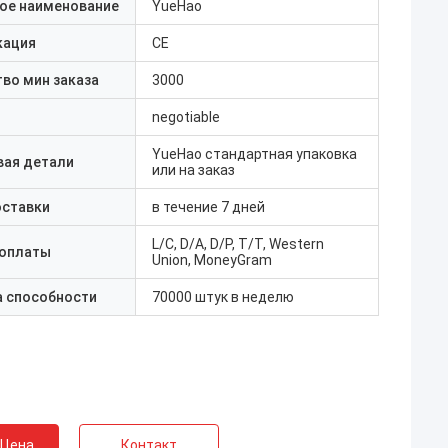
ое наименование
YueHao
кация
CE
во мин заказа
3000
negotiable
YueHao стандартная упаковка
вая детали
или на заказ
оставки
в течение 7 дней
L/C, D/A, D/P, T/T, Western
 оплаты
Union, MoneyGram
а способности
70000 штук в неделю
 Цена
Контакт