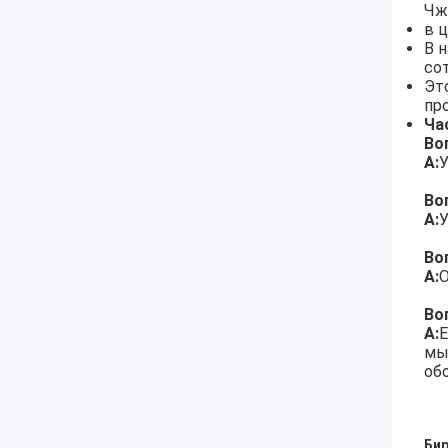
Чж
в 
В 
со
Эт
пр
Ча
Во
А:
У
Во
А:
У
Во
А:
O
Во
А:
Е
мы
об
Бир