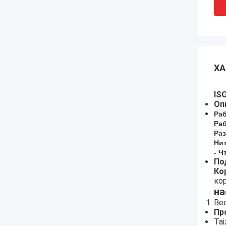
ХА
IS
Оп
Ра
Ра
Ра
Ни
- Ч
По
Ко
ко
на
Ве
Пр
Ta