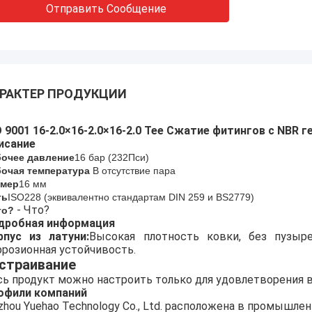
Отправить Сообщение
РАКТЕР ПРОДУКЦИИ
O 9001 16-2.0×16-2.0×16-2.0 Tee Сжатие фитингов с NBR 
исание
бочее давление
16 бар (
232
Пси)
бочая температура
В отсутствие пара
змер
16 мм
ть
ISO228 (эквивалентно стандартам DIN 259 и BS2779)
- Что?
то?
дробная информация
рпус из латуни:
Высокая плотность ковки, без пузыре
ррозионная устойчивость.
страивание
сь продукт можно настроить только для удовлетворения 
офили компаний
izhou Yuehao Technology Co., Ltd. расположена в промышле