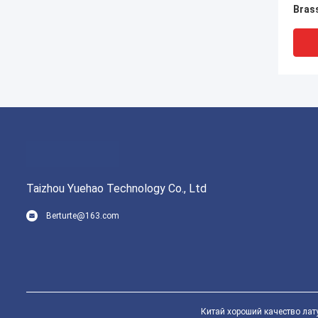
Brass
Conn
лату
комп
фити
Taizhou Yuehao Technology Co., Ltd
Berturte@163.com
ISO2
комп
фити
Fitti
Китай хороший качество лату