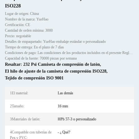
ISO228
Lugar de origen: China
Nombre de la marca: YueHao
Certificación: CE
Cantidad de orden mínima: 3000
Precio: negotiable
Detalles de empaquetado: YueHao embalaje estándar o personalizado
Tiempo de entrega: En el plazo de 7 días
Condiciones de pago: Las condiciones de los productos incluidos en el presente Reglamento son las siguientes:
Capacidad de la fuente: 70000 piezas por semana
Resaltar:
232 Psi Camiseta de compresión de latón
,
El hilo de ajuste de la camiseta de compresión ISO228
,
Tejido de compresión ISO 9001
1El material:
Las demás
2Tamaño:
16 mm
3Materiales de latón:
HPb 57-3 o personalizado
4Compatible con tuberías de
- ¿ Qué?
Pex y PVC: