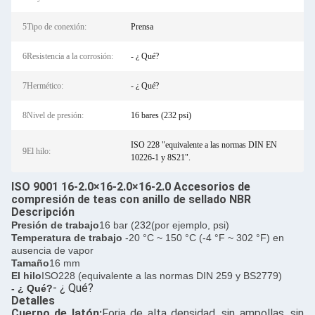
5Tipo de conexión:
Prensa
6Resistencia a la corrosión:
- ¿ Qué?
7Hermético:
- ¿ Qué?
8Nivel de presión:
16 bares (232 psi)
ISO 228 "equivalente a las normas DIN EN
9El hilo:
10226-1 y 8S21".
ISO 9001 16-2.0×16-2.0×16-2.0 Accesorios de
compresión de teas con anillo de sellado NBR
Descripción
Presión de trabajo
16 bar (
232
(por ejemplo, psi)
Temperatura de trabajo
-20 °C ~ 150 °C (-4 °F ~ 302 °F) en
ausencia de vapor
Tamaño
16 mm
El hilo
ISO228 (equivalente a las normas DIN 259 y BS2779)
- ¿ Qué?
- ¿ Qué?
Detalles
Cuerpo de latón:
Forja de alta densidad, sin ampollas, sin