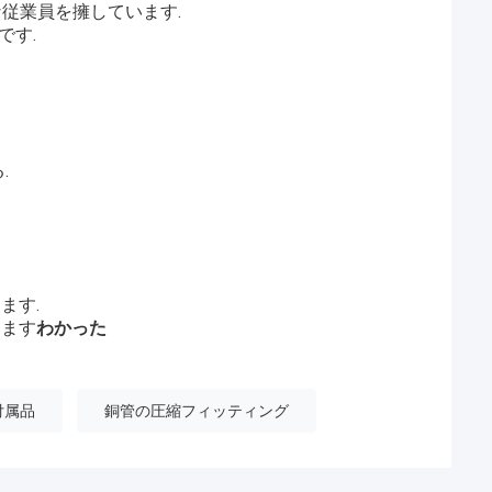
な従業員を擁しています.
です.
.
ます.
きます
わかった
付属品
銅管の圧縮フィッティング