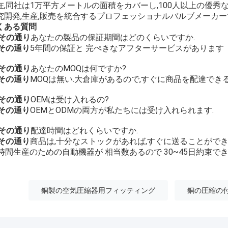
在,同社は1万平方メートルの面積をカバーし,100人以上の優秀
究開発,生産,販売を統合するプロフェッショナルバルブメーカー
くある質問
 その通り
あなたの製品の保証期間はどのくらいですか.
 その通り
5年間の保証と 完ぺきなアフターサービスがあります
 その通り
あなたのMOQは何ですか?
 その通り
MOQは無い.大倉庫があるので,すぐに商品を配達できる
 その通り
OEMは受け入れるの?
 その通り
OEMとODMの両方が私たちには受け入れられます.
 その通り
配達時間はどれくらいですか.
 その通り
商品は,十分なストックがあれば,すぐに送ることができ
4時間生産のための自動機器が 相当数あるので 30~45日約束で
銅製の空気圧縮器用フィッティング
銅の圧縮の