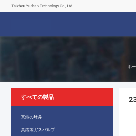
Taizhou Yuehao Technology Co., Ltd
ホー
すべての製品
2
真鍮の球弁
真鍮製ガスバルブ