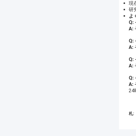
現
研
よ
Q:
A:
Q:
A:
Q:
A:
Q:
A:
2
札: