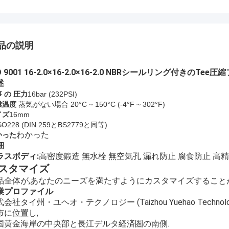
品の説明
O 9001 16-2.0×16-2.0×16-2.0 NBRシールリング付きのTe
述
 の 圧力
16bar (
232
PSI)
業温度
蒸気がない場合 20°C ~ 150°C (-4°F ~ 302°F)
イズ
16mm
SO228 (DIN 259とBS2779と同等)
わかった
かった
細
ラスボディ:
高密度鍛造 無水栓 無空気孔 漏れ防止 腐食防止 高
スタマイズ
品全体が,あなたのニーズを満たすようにカスタマイズすること
業プロファイル
会社タイ州・ユヘオ・テクノロジー (Taizhou Yuehao Technol
市に位置し,
国黄金海岸の中央部と長江デルタ経済圏の南側.