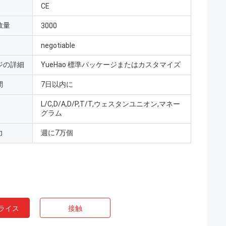
CE
数量
3000
negotiable
ジの詳細
YueHao 標準パッケージまたはカスタマイズ
間
7日以内に
L/C,D/A,D/P,T/T,ウェスタンユニオン,マネー
グラム
力
週に7万個
ライス
接触