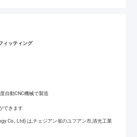
e圧縮フィッティング
精度自動CNC機械で製造
ができます.
ogy Co., Ltd) は,チェジアン省のユフアン市,清光工業