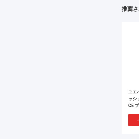
推薦さ
ユエ
ッシ
CE 
ッテ