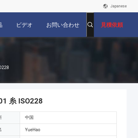
Japanese
品
ビデオ
お問い合わせ
見積依頼
O228
 糸 ISO228
所
中国
名
YueHao