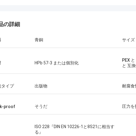
品の詳細
料
青銅
サイズ
PEX と
材
HPb 57-3 または個別化
と 互
続タイプ
出版物
耐腐食
そうだ
圧力を
k-proof
ISO 228『DIN EN 10226-1と8S21に相当す
る』