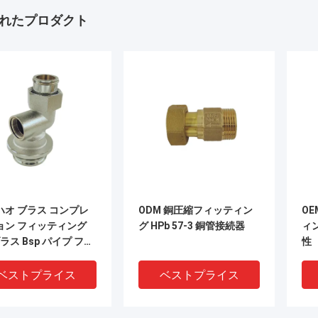
れたプロダクト
ハオ ブラス コンプレ
ODM 銅圧縮フィッティン
O
ョン フィッティング
グ HPb 57-3 銅管接続器
ィ
ブラス Bsp パイプ フィ
性
ィング 接続
ベストプライス
ベストプライス