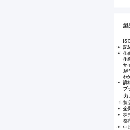
製
IS
記
仕事
作
サ
糸
I
わ
詳
ブ
カ
製
企
株式
都
中