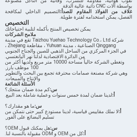
ومة للتسرب، وقائية من التآكل مصنوعة
المقاوم للصدأ:
التصميم الداخلي لمكافحة
مه لفترة طويلة.
التخصيص
يمكن تخصيص المنتج بأكمله لتلبية احتياجاتك
ملامح الشركات
شركة Taizhou Yuehao Technology Co.، Ltd تقع في مدينة
ي من الساحل الذهبي للصين والجناح الجنوبي
من الدائرة الاقتصادية لدلتا نهر اليانغتسي.
وتغطي الشركة حالياً مساحة 10000 متر مربع ولديها أكثر من
100 موظف بارز.
صمامات محترفة تجمع بين البحث والتطوير
والإنتاج والمبيعات.
الأسئلة الشائعة
س:
كم مدة ضمان منتجك؟
ن لمدة خمس سنوات وعملية شاملة بعد البيع.
س:
ما هو مقدارك؟
يس قياسية، لدينا مستودع كبير حتى نتمكن من
تسليم البضائع على الفور.
س:
هل يمكنك قبول OEM؟
أ:
كل من OEM و ODM مقبولة بالنسبة لنا.