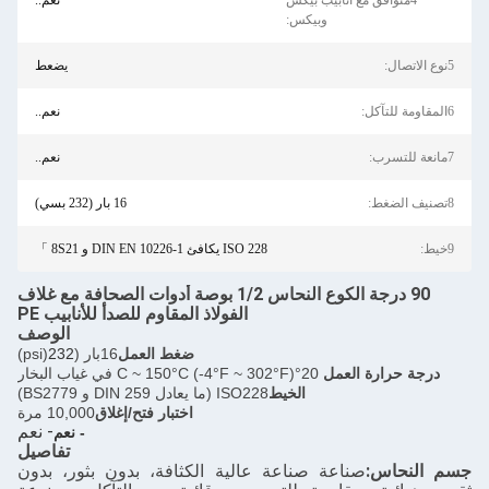
بيب بيكس
نعم..
وبيكس:
يضعط
نعم..
نعم..
16 بار (232 بسي)
ISO 228 يكافئ DIN EN 10226-1 و 8S21 」
90 درجة الكوع النحاس 1/2 بوصة أدوات الصحافة مع غلاف
الفولاذ المقاوم للصدأ للأنابيب PE
الوصف
ضغط العمل
16بار (
232
(psi)
ل
20°C ~ 150°C (-4°F ~ 302°F) في غياب البخار
الخيط
ISO228 (ما يعادل DIN 259 و BS2779)
اختبار فتح/إغلاق
10,000 مرة
- نعم
- نعم
تفاصيل
ة صناعة عالية الكثافة، بدون بثور، بدون