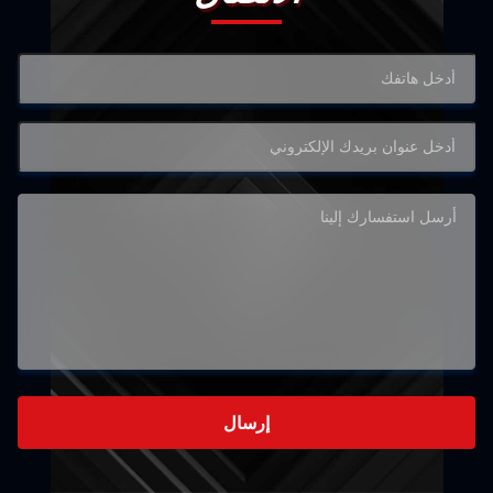
إرسال