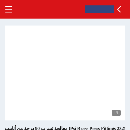
(232 Psi Brass Press Fittings) معالجة تسرب 90 درجة من أنابيب