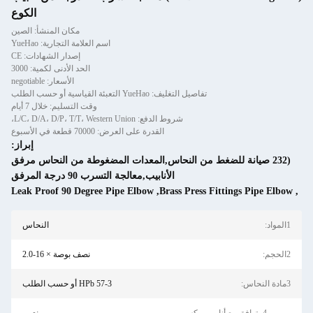
الكوع
مكان المنشأ: الصين
اسم العلامة التجارية: YueHao
إصدار الشهادات: CE
الحد الأدنى لكمية: 3000
الأسعار: negotiable
تفاصيل التغليف: YueHao التعبئة القياسية أو حسب الطلب
وقت التسليم: خلال 7 أيام
شروط الدفع: L/C، D/A، D/P، T/T، Western Union،
القدرة على العرض: 70000 قطعة في الأسبوع
إبراز:
ضغط من النحاس,المعدات المضغوطة من النحاس مرفق
الأنابيب,معالجة التسرب 90 درجة المرفق
Leak Proof 90 Degree Pipe Elbow
,
Brass Press F
النحاس
نصف بوصة × 16-2.0
HPb 57-3 أو حسب الطلب