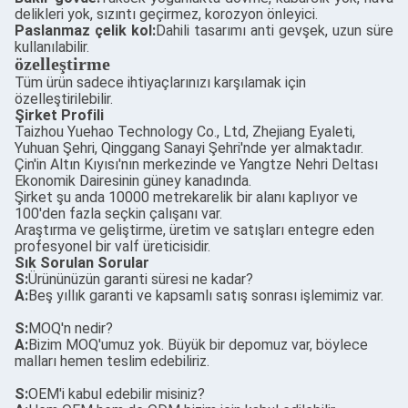
delikleri yok, sızıntı geçirmez, korozyon önleyici.
Paslanmaz çelik kol:
Dahili tasarımı anti gevşek, uzun süre
kullanılabilir.
özelleştirme
Tüm ürün sadece ihtiyaçlarınızı karşılamak için
özelleştirilebilir.
Şirket Profili
Taizhou Yuehao Technology Co., Ltd, Zhejiang Eyaleti,
Yuhuan Şehri, Qinggang Sanayi Şehri'nde yer almaktadır.
Çin'in Altın Kıyısı'nın merkezinde ve Yangtze Nehri Deltası
Ekonomik Dairesinin güney kanadında.
Şirket şu anda 10000 metrekarelik bir alanı kaplıyor ve
100'den fazla seçkin çalışanı var.
Araştırma ve geliştirme, üretim ve satışları entegre eden
profesyonel bir valf üreticisidir.
Sık Sorulan Sorular
S:
Ürününüzün garanti süresi ne kadar?
A:
Beş yıllık garanti ve kapsamlı satış sonrası işlemimiz var.
S:
MOQ'n nedir?
A:
Bizim MOQ'umuz yok. Büyük bir depomuz var, böylece
malları hemen teslim edebiliriz.
S:
OEM'i kabul edebilir misiniz?