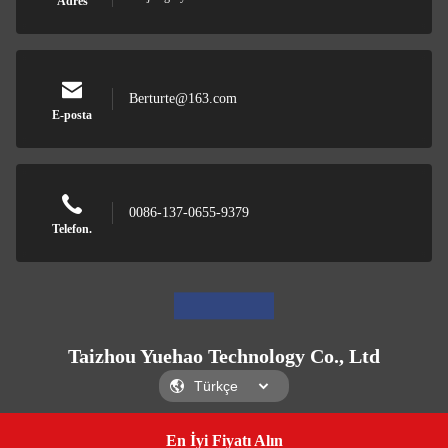
Adres
Berturte@163.com
E-posta
0086-137-0655-9379
Telefon.
Taizhou Yuehao Technology Co., Ltd
En İyi Fiyatı Alın
Get a Quote
Taizhou Yuehao Technology Co., Ltd