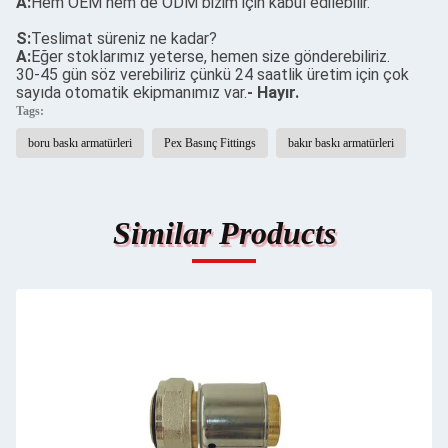
A:
Hem OEM hem de ODM bizim için kabul edilebilir.
S:
Teslimat süreniz ne kadar?
A:
Eğer stoklarımız yeterse, hemen size gönderebiliriz.
30-45 gün söz verebiliriz çünkü 24 saatlik üretim için çok
sayıda otomatik ekipmanımız var.
- Hayır.
Tags:
boru baskı armatürleri
Pex Basınç Fittings
bakır baskı armatürleri
Similar Products