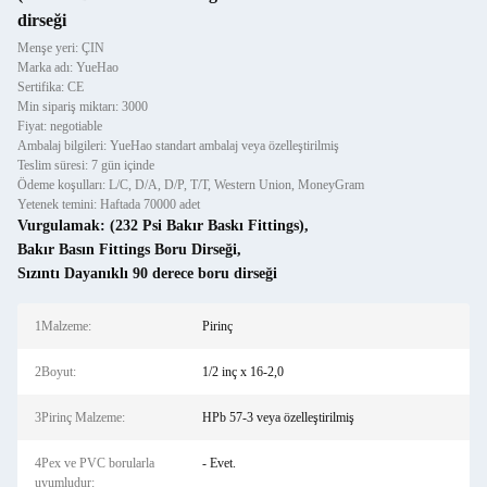
dirseği
Menşe yeri: ÇIN
Marka adı: YueHao
Sertifika: CE
Min sipariş miktarı: 3000
Fiyat: negotiable
Ambalaj bilgileri: YueHao standart ambalaj veya özelleştirilmiş
Teslim süresi: 7 gün içinde
Ödeme koşulları: L/C, D/A, D/P, T/T, Western Union, MoneyGram
Yetenek temini: Haftada 70000 adet
Vurgulamak:
(232 Psi Bakır Baskı Fittings)
,
Bakır Basın Fittings Boru Dirseği
,
Sızıntı Dayanıklı 90 derece boru dirseği
1Malzeme:
Pirinç
2Boyut:
1/2 inç x 16-2,0
3Pirinç Malzeme:
HPb 57-3 veya özelleştirilmiş
4Pex ve PVC borularla
- Evet.
uyumludur: