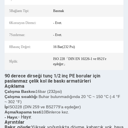
5Bağlantı Tipi:
Basmak
6Korozyon Direnci:
- Evet.
7Sızdırmaz:
- Evet.
8Basınç Değeri:
16 Bar(232 Psi)
ISO 228「DIN EN 10226-1 ve 8S21'e
9İplik:
eşdeğer」
90 derece dirseği tunç 1/2 inç PE borular için
paslanmaz çelik kol ile baskı armatürleri
Açıklama
Çalışma Baskısı
16bar (
232
psi)
Çalışma sıcaklığı
Buhar bulunmadığında 20 °C ~ 150 °C (-4 °F
~ 302 °F)
İp
ISO228 (DIN 259 ve BS2779'a eşdeğer)
Açma/kapama testi
10Binlerce kez.
- Hayır.
- Hayır.
Ayrıntılar
Bakır gövde:
Yüksek yoğunlukta dövme, kabarcık yok, hava