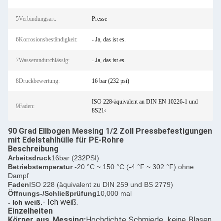
5Verbindungsart:
Presse
6Korrosionsbeständigkeit:
- Ja, das ist es.
7Wasserundurchlässig:
- Ja, das ist es.
8Druckbewertung:
16 bar (232 psi)
ISO 228‹äquivalent an DIN EN 10226-1 und
9Faden:
8S21‹
90 Grad Ellbogen Messing 1/2 Zoll Pressbefestigungen
mit Edelstahlhülle für PE-Rohre
Beschreibung
Arbeitsdruck
16bar (
232
PSI)
Betriebstemperatur
-20 °C ~ 150 °C (-4 °F ~ 302 °F) ohne
Dampf
Faden
ISO 228 (äquivalent zu DIN 259 und BS 2779)
Öffnungs-/Schließprüfung
10,000 mal
- Ich weiß.
- Ich weiß.
Einzelheiten
Körper aus Messing:
Hochdichte Schmiede, keine Blasen,