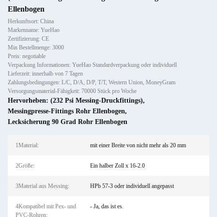
Ellenbogen
Herkunftsort: China
Markenname: YueHao
Zertifizierung: CE
Min Bestellmenge: 3000
Preis: negotiable
Verpackung Informationen: YueHao Standardverpackung oder individuell
Lieferzeit: innerhalb von 7 Tagen
Zahlungsbedingungen: L/C, D/A, D/P, T/T, Western Union, MoneyGram
Versorgungsmaterial-Fähigkeit: 70000 Stück pro Woche
Hervorheben:
(232 Psi Messing-Druckfittings)
,
Messingpresse-Fittings Rohr Ellenbogen
,
Lecksicherung 90 Grad Rohr Ellenbogen
1Material:
mit einer Breite von nicht mehr als 20 mm
2Größe:
Ein halber Zoll x 16-2.0
3Material aus Messing:
HPb 57-3 oder individuell angepasst
4Kompatibel mit Pex- und
- Ja, das ist es.
PVC-Rohren: