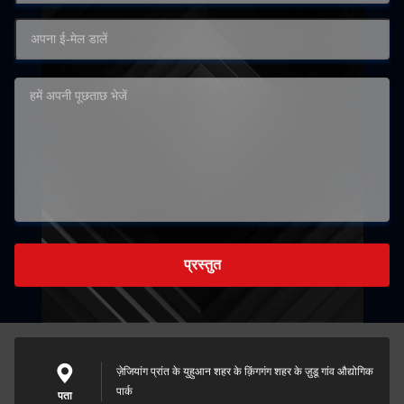
प्रस्तुत
ज़ेजियांग प्रांत के युहुआन शहर के क़िंगगंग शहर के ज़ुडू गांव औद्योगिक
पार्क
पता