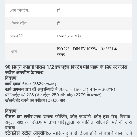
6जंग प्रतिरोध:
हाँ
7रिसाव रहित:
हाँ
8दबाव रेटिंग:
16 बार (232 साई)
ISO 228「DIN EN 10226-1 और 8S21 के
9धागा:
बराबर」
90 डिग्री कोहनी पीतल 1/2 इंच प्रेस फिटिंग पीई पाइप के लिए स्टेनलेस
स्टील आस्तीन के साथ
विवरण
कार्य दबाव
16bar (
232
पीएसआई)
कार्य तापमान
वाष्प की अनुपस्थिति में 20°C ~ 150°C (-4°F ~ 302°F)
धागा
आईएसओ 228 (डीआईएन 259 और बीएस 2779 के बराबर)
खोलने/बंद करने का परीक्षण
10,000 बार
विवरण
पीतल का शरीर:
उच्च घनत्व फोर्जिंग, कोई फफोले, कोई हवा छेद, रिसाव-
सबूत, संक्षारण रोकथाम उच्च परिशुद्धता स्वचालित सीएनसी मशीनों द्वारा
बनाया।
स्टेनलेस स्टील आस्तीनः
आन्तरिक रूप से ढीला होने से बचाने वाला, लंबे