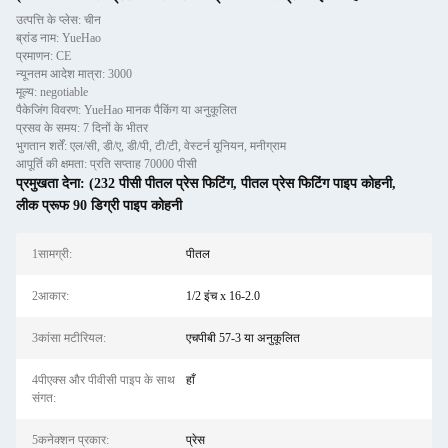
उत्पत्ति के प्लेस: चीन
ब्रांड नाम: YueHao
प्रमाणन: CE
न्यूनतम आदेश मात्रा: 3000
मूल्य: negotiable
पैकेजिंग विवरण: YueHao मानक पैकिंग या अनुकूलित
प्रसव के समय: 7 दिनों के भीतर
भुगतान शर्तें: एल/सी, डी/ए, डी/पी, टी/टी, वेस्टर्न यूनियन, मनीग्राम
आपूर्ति की क्षमता: प्रति सप्ताह 70000 पीसी
प्रमुखता देना:
(232 पीसी पीतल प्रेस फिटिंग
,
पीतल प्रेस फिटिंग पाइप कोहनी
,
लीक प्रूफ 90 डिग्री पाइप कोहनी
1सामग्री:
पीतल
2आकार:
1/2 इंच x 16-2.0
3कांसा मटीरियल:
एचपीबी 57-3 या अनुकूलित
4पीएक्स और पीवीसी पाइप के साथ
हाँ
संगत:
5कनेक्शन प्रकार:
प्रेस