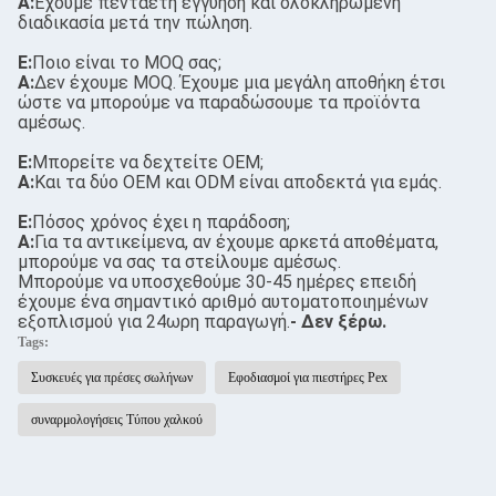
Α:
Έχουμε πενταετή εγγύηση και ολοκληρωμένη
διαδικασία μετά την πώληση.
Ε:
Ποιο είναι το MOQ σας;
Α:
Δεν έχουμε MOQ. Έχουμε μια μεγάλη αποθήκη έτσι
ώστε να μπορούμε να παραδώσουμε τα προϊόντα
αμέσως.
Ε:
Μπορείτε να δεχτείτε OEM;
Α:
Και τα δύο OEM και ODM είναι αποδεκτά για εμάς.
Ε:
Πόσος χρόνος έχει η παράδοση;
Α:
Για τα αντικείμενα, αν έχουμε αρκετά αποθέματα,
μπορούμε να σας τα στείλουμε αμέσως.
Μπορούμε να υποσχεθούμε 30-45 ημέρες επειδή
έχουμε ένα σημαντικό αριθμό αυτοματοποιημένων
εξοπλισμού για 24ωρη παραγωγή.
- Δεν ξέρω.
Tags:
Συσκευές για πρέσες σωλήνων
Εφοδιασμοί για πιεστήρες Pex
συναρμολογήσεις Τύπου χαλκού