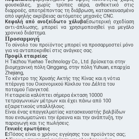
φουσκάλες, χωρίς τρύπες αέρα, ανθεκτικό στις
διαρροές, αποτρέποντας τη διάβρωση, κατασκευασμένο
από υψηλής ακρίβειας αυτόματες μηχανές CNC.
Κεφαλή από ανοξείδωτο χάλυβα
Εσωτερική σχεδίαση
αντι-άπλωσης, μπορεί να χρησιμοποιηθεί για μεγάλο
χρονικό διάστημα.
Προσαρμογή
Το σύνολο του προϊόντος μπορεί να προσαρμοστεί μόνο
για να ανταποκριθεί στις ανάγκες σας.
Προφίλ εταιρείας
Η Taizhou Yuehao Technology Co., Ltd. βρίσκεται στην
βιομηχανική πόλη Qinggang, στην πόλη Yuhuan, επαρχία
Zhejiang,
Το κέντρο της Χρυσής Ακτής της Κίνας και η νότια
πτέρυγα του Οικονομικού Κύκλου του Δέλτα του
ποταμού Γιανγκτσέ.
Η εταιρεία καλύπτει σήμερα έκταση 10000
τετραγωνικών μέτρων και έχει πάνω από 100
εξαιρετικούς υπαλλήλους.
Είναι ένας επαγγελματίας κατασκευαστής βαλβίδων
που ενσωματώνει την έρευνα και την ανάπτυξη, την
παραγωγή και τις πωλήσεις.
Γενικές ερωτήσεις
Ε:
Πόσος είναι ο χρόνος εγγύησης του προϊόντος σας;