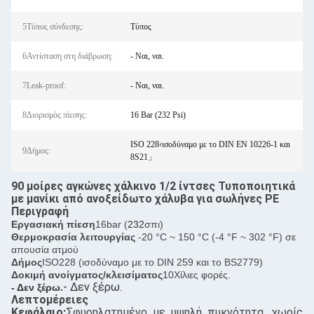
5Τύπος σύνδεσης:
Τύπος
6Αντίσταση στη διάβρωση:
- Ναι, ναι.
7Leak-proof:
- Ναι, ναι.
8Διορισμός πίεσης:
16 Bar (232 Psi)
ISO 228‹ισοδύναμο με το DIN EN 10226-1 και
9Δήμος:
8S21」
90 μοίρες αγκώνες χάλκινο 1/2 ίντσες Τυποποιητικά
με μανίκι από ανοξείδωτο χάλυβα για σωλήνες PE
Περιγραφή
Εργασιακή πίεση
16bar (
232
σπι)
Θερμοκρασία λειτουργίας
-20 °C ~ 150 °C (-4 °F ~ 302 °F) σε
απουσία ατμού
Δήμος
ISO228 (ισοδύναμο με το DIN 259 και το BS2779)
Δοκιμή ανοίγματος/κλεισίματος
10Χίλιες φορές.
- Δεν ξέρω.
- Δεν ξέρω.
Λεπτομέρειες
Κεφάλαιο:
Σφυρηλατημένο με υψηλή πυκνότητα, χωρίς