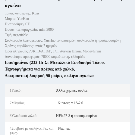
αγκώνα
Τόπος καταγωγής: Κίνα
Μάρκα: YueHao
Πιστοποίηση: CE
Ποσότητα παραγγελίας min: 3000
Τιμή: negotiable
Συσκευασία λεπτομέρειες: YueHao τυποποιημένη συσκευασία ή προσαρμοσμένη
Χρόνος παράδοσης: εντός 7 ημερών
Όροι πληρωμής: Λ/Κ, D/A, D/P, T/T, Western Union, MoneyGram
Δυνατότητα προσφοράς: 70000 κομμάτια την εβδομάδα
Επισημαίνω:
(232 Πι-Σι-Μεταλλικό Εφοδιασμό Τύπου
,
Τεχνουργήματα για πρέσες από χαλκό
,
Δοκιμαστική διαρροή 90 μοίρες σωλήνα αγκώνα
1Υλικό:
Άλλες χημικές ουσίες
2Μέγεθος:
1/2 ίντσες x 16-2.0
3Υλικό από χαλκό:
HPb 57-3 ή προσαρμοσμένο
4Συμβατό με σωλήνες Pex και
- Ναι, ναι.
PVC: