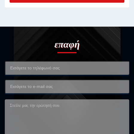
επαφή