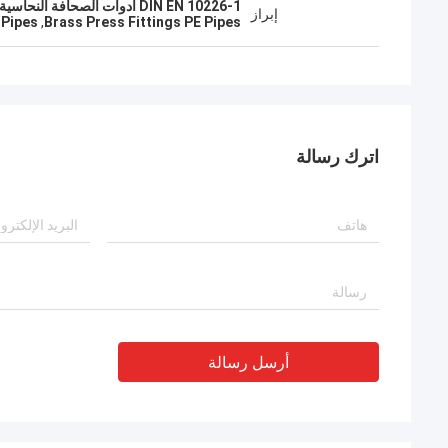
DIN EN 10226-1 أدوات الصحافة النحاسية,أدوات المطبخ النحاسي أنابيب بي,أنابيب PE النحاسية المطبوعة
إبراز
 Pipes
,
Brass Press Fittings PE Pipes
اترك رسالة
أرسل رسالة