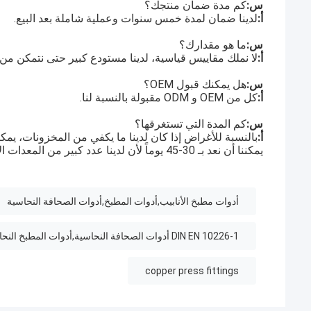
س:
كم مدة ضمان منتجك؟
أ:
لدينا ضمان لمدة خمس سنوات وعملية شاملة بعد البيع.
س:
ما هو مقدارك؟
أ:
لا نملك مقاييس قياسية، لدينا مستودع كبير حتى نتمكن من 
س:
هل يمكنك قبول OEM؟
أ:
كل من OEM و ODM مقبولة بالنسبة لنا.
س:
كم المدة التي تستغرقها؟
أ:
بالنسبة للأغراض إذا كان لدينا ما يكفي من المخزونات، يمكنن
يمكننا أن نعد بـ 30-45 يوماً لأن لدينا عدد كبير من المعدات الآلية لإنتاج 24 ساعة.
أدوات مطبخ الأنابيب,أدوات المطبخ,أدوات الصحافة النحاسية
DIN EN 10226-1 أدوات الصحافة النحاسية,أدوات المطبخ النحاسي أنابيب بي,أنابيب PE النحاسية المطبوعة
copper press fittings