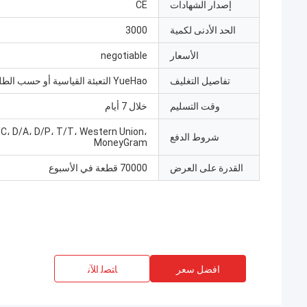
إصدار الشهادات
CE
الحد الأدنى لكمية
3000
الأسعار
negotiable
تفاصيل التغليف
YueHao التعبئة القياسية أو حسب الطلب
وقت التسليم
خلال 7 أيام
/C، D/A، D/P، T/T، Western Union،
شروط الدفع
MoneyGram
القدرة على العرض
70000 قطعة في الأسبوع
افضل سعر
ﺎﺘﺼﻟ ﺍﻶﻧ