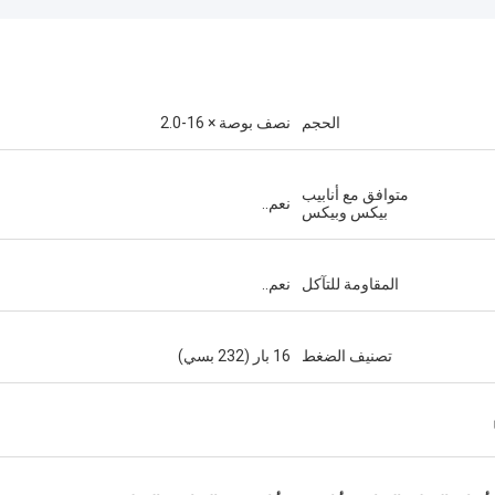
الحجم
نصف بوصة × 16-2.0
متوافق مع أنابيب
نعم..
بيكس وبيكس
المقاومة للتآكل
نعم..
تصنيف الضغط
16 بار (232 بسي)