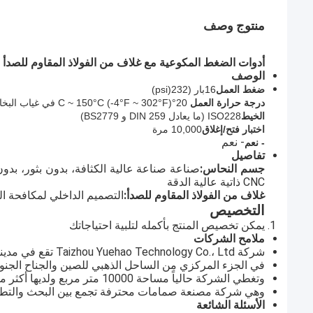
منتوج وصف
أدوات الضغط المكوعية مع غلاف من الفولاذ المقاوم للصدأ لأن
الوصف
ضغط العمل
16بار (
232
(psi)
درجة حرارة العمل
20°C ~ 150°C (-4°F ~ 302°F) في غياب البخار
الخيط
ISO228 (ما يعادل DIN 259 و BS2779)
اختبار فتح/إغلاق
10,000 مرة
- نعم
- نعم
تفاصيل
جسم النحاس:
صناعة صناعة عالية الكثافة، بدون بثور، بدو
CNC ذاتية عالية الدقة
غلاف من الفولاذ المقاوم للصدأ:
التصميم الداخلي لمكافحة ا
التخصيص
يمكن تخصيص المنتج بأكمله لتلبية احتياجاتك
ملامح الشركات
شركة Taizhou Yuehao Technology Co.، Ltd تقع في مدينة Qinggang الصناعية ، مدينة Yuhuan ، مقاطعة Zhejiang ،
في الجزء المركزي من الساحل الذهبي للصين والجناح الجنوبي م
وتغطي الشركة حالياً مساحة 10000 متر مربع ولديها أكثر من 100 موظف بارز.
وهي شركة مصنعة صمامات محترفة تجمع بين البحث والتطوير 
الأسئلة الشائعة