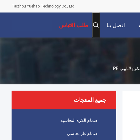
Taizhou Yuehao Technology Co., Ltd
اتصل بنا
طلب اقتباس
جميع المنتجات
صمام الكرة النحاسية
صمام غاز نحاسي