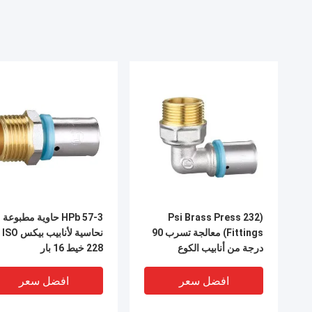
(232 Psi Brass Press
HPb 57-3 حاوية مطبوعة
Fittings) معالجة تسرب 90
نحاسية لأنابيب بيكس ISO
درجة من أنابيب الكوع
228 خيط 16 بار
افضل سعر
افضل سعر