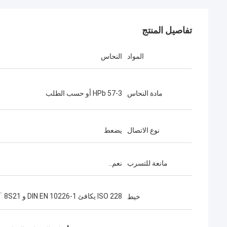
تفاصيل المنتج
المواد
النحاس
مادة النحاس
HPb 57-3 أو حسب الطلب
نوع الاتصال
يضعط
مانعة للتسرب
نعم..
ISO 228 يكافئ DIN EN 10226-1 و 8S21 」
خيط