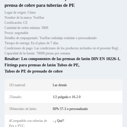
prensa de cobre para tuberías de PE
Lugar de origen: China
Nombre de la marca: YueHao
Certificación: CE
Cantidad de orden mínima: 3000
Precio: negotiable
Detalles de empaquetado: YueHao embalaje estándar o personalizado
Tiempo de entrega: En el plazo de 7 días
Condiciones de pago: Las condiciones de los productos incluidos en el presente Reglamento son las siguientes:
Capacidad de la fuente: 70000 piezas por semana
Resaltar:
Los componentes de las prensas de latón DIN EN 10226-1
,
Fittings para prensas de latón Tubos de PE
,
Tubos de PE de pressado de cobre
1El material:
Las demás
2Tamaño:
1/2 pulgada x 16-2.0
3Materiales de latón:
HPb 57-3 o personalizado
4Compatible con tuberías de
- ¿ Qué?
Pex y PVC: