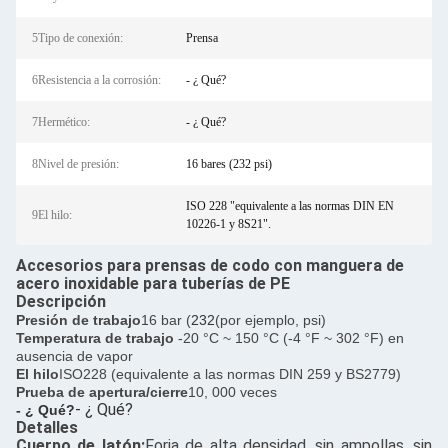
5Tipo de conexión:
Prensa
6Resistencia a la corrosión:
- ¿ Qué?
7Hermético:
- ¿ Qué?
8Nivel de presión:
16 bares (232 psi)
ISO 228 "equivalente a las normas DIN EN
9El hilo:
10226-1 y 8S21".
Accesorios para prensas de codo con manguera de
acero inoxidable para tuberías de PE
Descripción
Presión de trabajo
16 bar (
232
(por ejemplo, psi)
Temperatura de trabajo
-20 °C ~ 150 °C (-4 °F ~ 302 °F) en
ausencia de vapor
El hilo
ISO228 (equivalente a las normas DIN 259 y BS2779)
Prueba de apertura/cierre
10, 000 veces
- ¿ Qué?
- ¿ Qué?
Detalles
Cuerpo de latón:
Forja de alta densidad, sin ampollas, sin