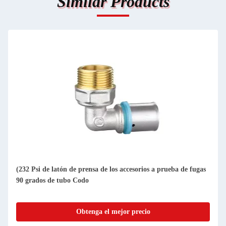
Similar Products
sa de los accesorios a prueba de fugas
Accesorios de prensa de lató
de acero inoxidable
ga el mejor precio
Obtenga el