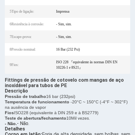
5Tipo de ligação:
Imprensa
6Resistência à corrosão:
- Sim, sim.
7Escape-prova:
- Sim, sim.
8Pressão nominal:
16 Bar (232 Psi)
ISO 228 『equivalente às normas DIN EN
9Fios:
10226-1 e 8S21』
Fittings de pressão de cotovelo com mangas de aço
inoxidável para tubos de PE
Descrição
Pressão de trabalho
16 bar (
232
psi)
Temperatura de funcionamento
-20°C ~ 150°C (-4°F ~ 302°F)
na ausência de vapor
Fios
ISO228 (equivalente à DIN 259 e à BS2779)
Teste de abertura/fechamento
10Mil vezes.
- Não.
- Não.
Detalhes
Corpo em latão:
Forja de alta densidade, sem bolhas, sem