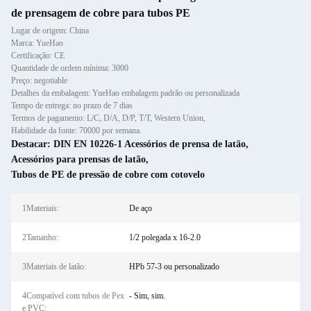
de prensagem de cobre para tubos PE
Lugar de origem: China
Marca: YueHao
Certificação: CE
Quantidade de ordem mínima: 3000
Preço: negotiable
Detalhes da embalagem: YueHao embalagem padrão ou personalizada
Tempo de entrega: no prazo de 7 dias
Termos de pagamento: L/C, D/A, D/P, T/T, Western Union,
Habilidade da fonte: 70000 por semana.
Destacar:
DIN EN 10226-1 Acessórios de prensa de latão
,
Acessórios para prensas de latão
,
Tubos de PE de pressão de cobre com cotovelo
1Materiais:
De aço
2Tamanho:
1/2 polegada x 16-2.0
3Materiais de latão:
HPb 57-3 ou personalizado
4Compatível com tubos de Pex
- Sim, sim.
e PVC: