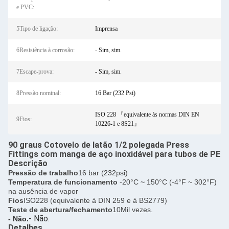
e PVC:
5Tipo de ligação:
Imprensa
6Resistência à corrosão:
- Sim, sim.
7Escape-prova:
- Sim, sim.
8Pressão nominal:
16 Bar (232 Psi)
ISO 228 『equivalente às normas DIN EN
9Fios:
10226-1 e 8S21』
90 graus Cotovelo de latão 1/2 polegada Press
Fittings com manga de aço inoxidável para tubos de PE
Descrição
Pressão de trabalho
16 bar (
232
psi)
Temperatura de funcionamento
-20°C ~ 150°C (-4°F ~ 302°F)
na ausência de vapor
Fios
ISO228 (equivalente à DIN 259 e à BS2779)
Teste de abertura/fechamento
10Mil vezes.
- Não.
- Não.
Detalhes