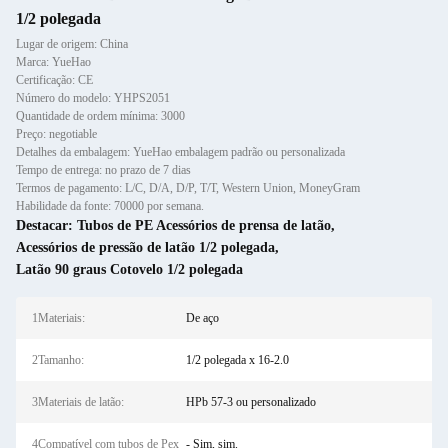
1/2 polegada
Lugar de origem: China
Marca: YueHao
Certificação: CE
Número do modelo: YHPS2051
Quantidade de ordem mínima: 3000
Preço: negotiable
Detalhes da embalagem: YueHao embalagem padrão ou personalizada
Tempo de entrega: no prazo de 7 dias
Termos de pagamento: L/C, D/A, D/P, T/T, Western Union, MoneyGram
Habilidade da fonte: 70000 por semana.
Destacar:
Tubos de PE Acessórios de prensa de latão
,
Acessórios de pressão de latão 1/2 polegada
,
Latão 90 graus Cotovelo 1/2 polegada
1Materiais:
De aço
2Tamanho:
1/2 polegada x 16-2.0
3Materiais de latão:
HPb 57-3 ou personalizado
4Compatível com tubos de Pex
- Sim, sim.