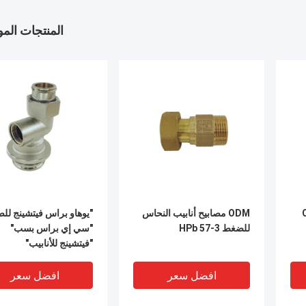
المنتجات الم
 OEM
ODM مصابيح أنابيب النحاس
"يوهاو براس فيتشينج لل
للضغط HPb 57-3
"سي إي براس بسب"
"فيتشينج للأنابيب"
افضل سعر
افضل سعر