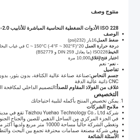
منتوج وصف
ISO 228 الأدوات الضغطية النحاسية المباشرة للأنابيب PEX 16mm-2.0
الوصف
ضغط العمل
16بار (
232
(psi)
درجة حرارة العمل
20°C ~ 150°C (-4°F ~ 302°F) في غياب البخار
الخيط
ISO228 (ما يعادل DIN 259 و BS2779)
اختبار فتح/إغلاق
10,000 مرة
- نعم
- نعم
تفاصيل
جسم النحاس:
صناعة صناعة عالية الكثافة، بدون بثور، بدو
CNC ذاتية عالية الدقة
غلاف من الفولاذ المقاوم للصدأ:
التصميم الداخلي لمكافحة ا
التخصيص
يمكن تخصيص المنتج بأكمله لتلبية احتياجاتك
ملامح الشركات
شركة Taizhou Yuehao Technology Co.، Ltd تقع في مدينة Qinggang الصناعية ، مدينة Yuhuan ، مقاطعة Zhejiang ،
في الجزء المركزي من الساحل الذهبي للصين والجناح الجنوبي م
وتغطي الشركة حالياً مساحة 10000 متر مربع ولديها أكثر من 100 موظف بارز.
وهي شركة مصنعة صمامات محترفة تجمع بين البحث والتطوير 
الأسئلة الشائعة