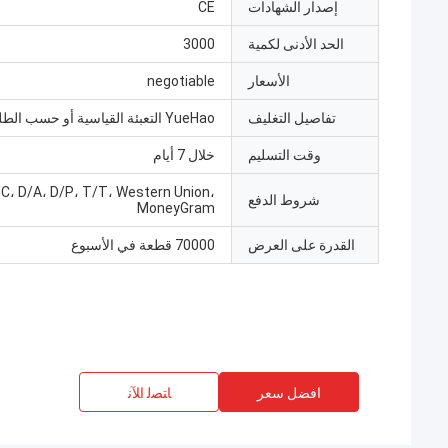
إصدار الشهادات
CE
الحد الأدنى لكمية
3000
الأسعار
negotiable
تفاصيل التغليف
YueHao التعبئة القياسية أو حسب الطلب
وقت التسليم
خلال 7 أيام
/C، D/A، D/P، T/T، Western Union،
شروط الدفع
MoneyGram
القدرة على العرض
70000 قطعة في الأسبوع
افضل سعر
ﺎﺘﺼﻟ ﺍﻶﻧ