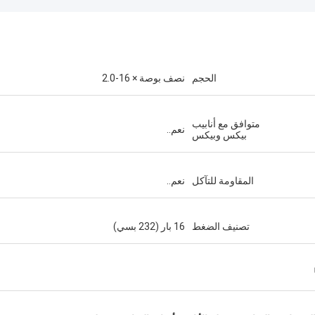
الحجم
نصف بوصة × 16-2.0
متوافق مع أنابيب
نعم..
بيكس وبيكس
المقاومة للتآكل
نعم..
تصنيف الضغط
16 بار (232 بسي)