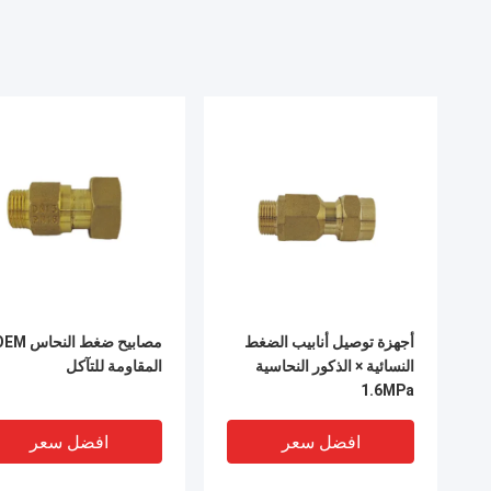
أجهزة توصيل أنابيب الضغط
مصابيح ضغط النحاس
النسائية × الذكور النحاسية
المقاومة للتآكل
1.6MPa
افضل سعر
افضل سعر