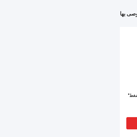
وصى بها
ضغط"