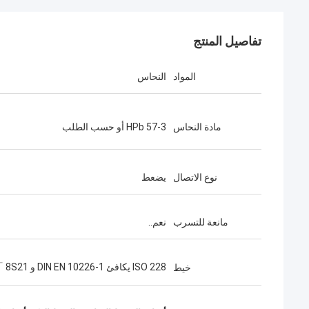
تفاصيل المنتج
المواد
النحاس
مادة النحاس
HPb 57-3 أو حسب الطلب
نوع الاتصال
يضعط
مانعة للتسرب
نعم..
ISO 228 يكافئ DIN EN 10226-1 و 8S21 」
خيط