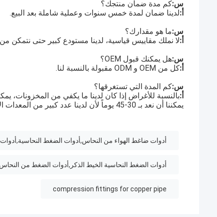
س:
كم مدة ضمان منتجك؟
أ:
لدينا ضمان لمدة خمس سنوات وعملية شاملة بعد البيع.
س:
ما هو مقدارك؟
أ:
لا نملك مقاييس قياسية، لدينا مستودع كبير حتى نتمكن من 
س:
هل يمكنك قبول OEM؟
أ:
كل من OEM و ODM مقبولة بالنسبة لنا.
س:
كم المدة التي تستغرقها؟
أ:
بالنسبة للأغراض إذا كان لدينا ما يكفي من المخزونات، يمكنن
يمكننا أن نعد بـ 30-45 يوماً لأن لدينا عدد كبير من المعدات الآلية لإنتاج 24 ساعة.
أدوات ضاغط الهواء من النحاس,أدوات الضغط النحاسية,أدوات 
أدوات الضغط النحاسية الخيط الذكر,أدوات الضغط من النحاس 16 ملم الأنابيب,أدوات النحاس 16 مل
compression fittings for copper pipe