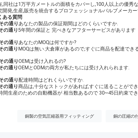
在,同社は1万平方メートルの面積をカバーし,100人以上の優秀
究開発,生産,販売を統合するプロフェッショナルバルブメーカー
くある質問
 その通り
あなたの製品の保証期間はどのくらいですか.
 その通り
5年間の保証と 完ぺきなアフターサービスがあります
 その通り
あなたのMOQは何ですか?
 その通り
MOQは無い.大倉庫があるので,すぐに商品を配達できる
 その通り
OEMは受け入れるの?
 その通り
OEMとODMの両方が私たちには受け入れられます.
 その通り
配達時間はどれくらいですか.
 その通り
商品は,十分なストックがあれば,すぐに送ることができ
4時間生産のための自動機器が 相当数あるので 30~45日約束で
銅製の空気圧縮器用フィッティング
銅の圧縮の