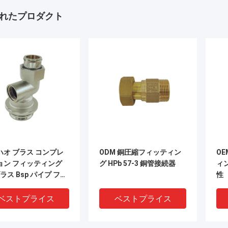
れたプロダクト
ハオ ブラス コンプレ
ODM 銅圧縮フィッティン
O
ョン フィッティング
グ HPb 57-3 銅管接続器
ィ
ブラス Bsp パイプ フィ
性
ィング 接続
ベストプライス
ベストプライス