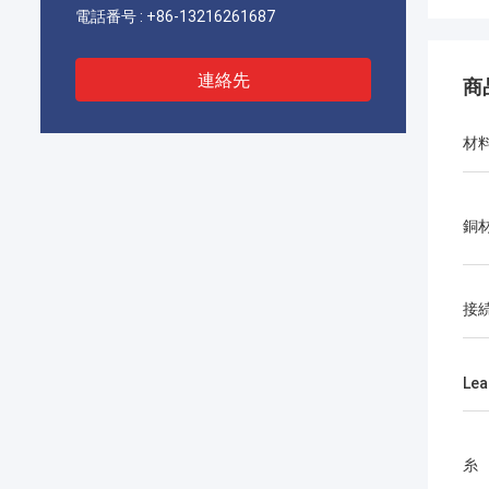
電話番号 :
+86-13216261687
連絡先
商
材
銅
接
Lea
糸