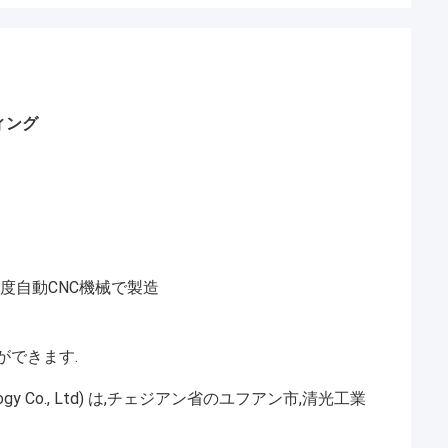
ティング
精度自動CNC機械で製造
ができます.
ogy Co., Ltd) は,チェジアン省のユフアン市,清光工業