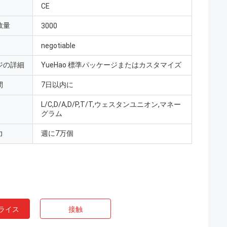
CE
数量
3000
negotiable
ジの詳細
YueHao 標準パッケージまたはカスタマイズ
間
7日以内に
L/C,D/A,D/P,T/T,ウェスタンユニオン,マネー
グラム
力
週に7万個
ライス
接触