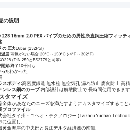
品の説明
SO 228 16mm-2.0 PEX パイプのための男性糸直銅圧縮フィッ
述
 の 圧力
16bar (
232
PSI)
業温度
蒸気がない場合 20°C ~ 150°C (-4°F ~ 302°F)
SO228 (DIN 259とBS2779と同等)
験開始/終了
10千回も
わかった
かった
細
ラスボディ:
高密度鍛造 無水栓 無空気孔 漏れ防止 腐食防止 高
テンレス鋼のカーブ:
内部設計は解散防止で 長時間使用できます
スタマイズ
品全体が,あなたのニーズを満たすようにカスタマイズすること
業プロファイル
会社タイ州・ユヘオ・テクノロジー (Taizhou Yuehao Technol
市に位置し,
国黄金海岸の中央部と長江デルタ経済圏の南側.