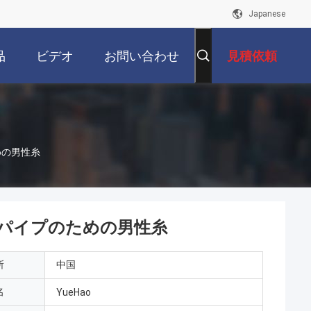
Japanese
品
ビデオ
お問い合わせ
見積依頼
ための男性糸
PEXパイプのための男性糸
所
中国
名
YueHao