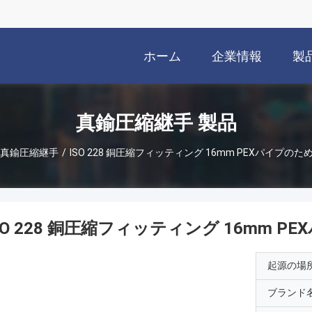
ホーム
企業情報
製
真鍮圧縮継手 製品
真鍮圧縮継手
/
ISO 228 銅圧縮フィッティング 16mm PEXパイプの
SO 228 銅圧縮フィッティング 16mm 
起源の場
ブランド