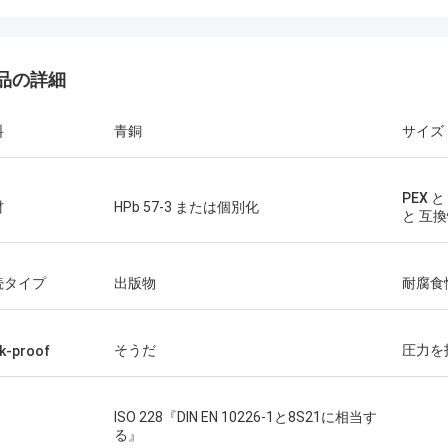
品の詳細
料
青銅
サイズ
PEX と
材
HPb 57-3 または個別化
と 互
続タイプ
出版物
耐腐食
そうだ
圧力を
k-proof
ISO 228『DIN EN 10226-1と8S21に相当す
る』