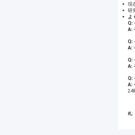
現
研
よ
Q:
A:
Q:
A:
Q:
A:
Q:
A:
2
札: