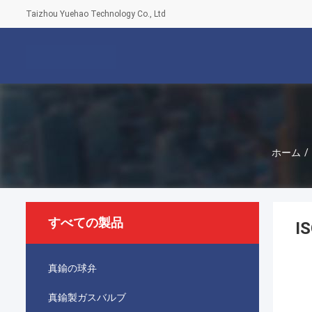
Taizhou Yuehao Technology Co., Ltd
ホーム
/
すべての製品
I
真鍮の球弁
真鍮製ガスバルブ