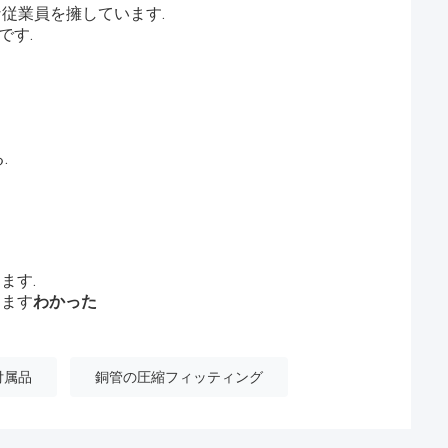
な従業員を擁しています.
です.
.
ます.
きます
わかった
付属品
銅管の圧縮フィッティング