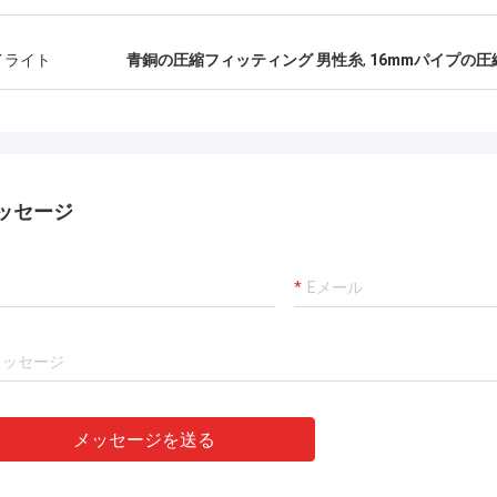
イライト
青銅の圧縮フィッティング 男性糸
,
16mmパイプの
ッセージ
メッセージを送る