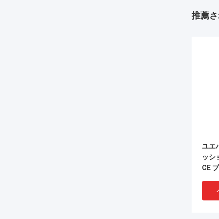
推薦さ
ユエ
ッシ
CE 
ッテ