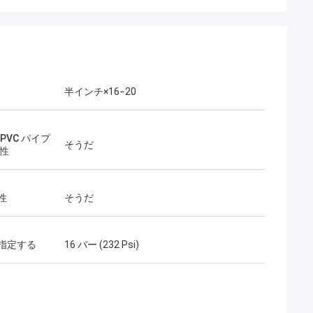
半インチ×16−20
 PVC パイプ
そうだ
換性
性
そうだ
指定する
16 バー (232 Psi)