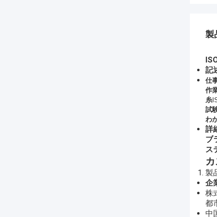
製
I
記
仕事
作
糸
I
試
わ
詳
ブ
ス
カ
製
企
株式
都
中