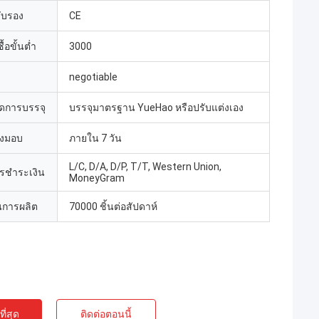
รับรอง
CE
้อขั้นต่ำ
3000
negotiable
ดการบรรจุ
บรรจุมาตรฐาน YueHao หรือปรับแต่งเอง
่งมอบ
ภายใน 7 วัน
L/C, D/A, D/P, T/T, Western Union,
ารชำระเงิน
MoneyGram
การผลิต
70000 ชิ้นต่อสัปดาห์
ี่สุด
ติดต่อตอนนี้