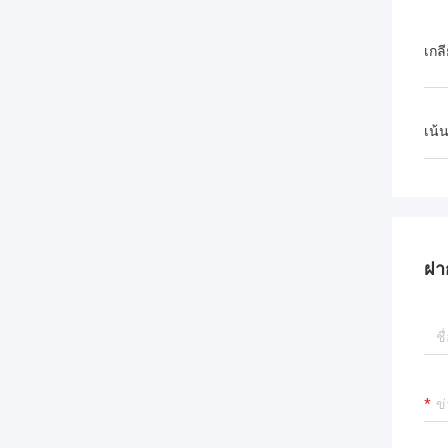
เกล
เน้
ฝา