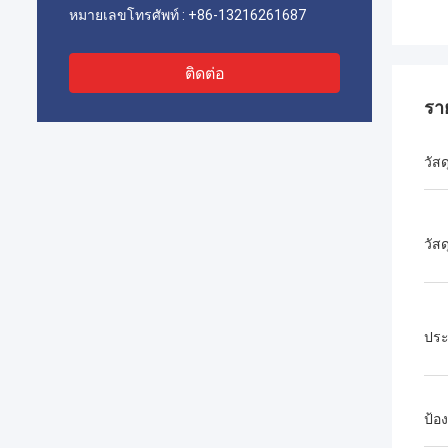
หมายเลขโทรศัพท์ :
+86-13216261687
ติดต่อ
รา
วัสด
วัส
ประ
ป้อง