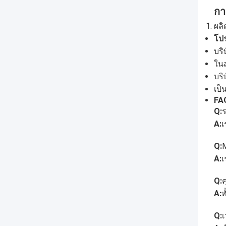
กา
ผลิ
โปร
บริ
ในส
บริ
เป็
FA
Q:
A:
เ
Q:
A:
เ
Q:
ค
A:
ท
Q: