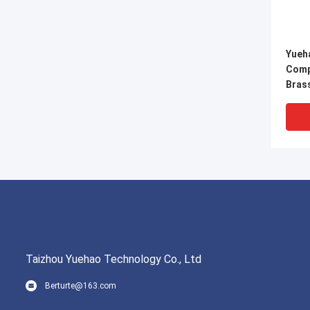
Yueh
Comp
Brass
การเช
Taizhou Yuehao Technology Co., Ltd
Berturte@163.com