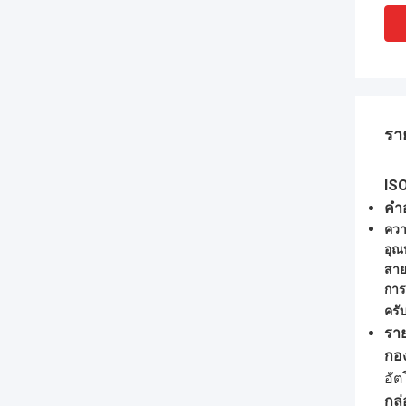
รา
IS
คํา
ควา
อุณ
สา
การ
ครั
ราย
กอง
อัต
กล่