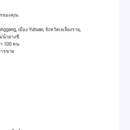
การของคุณ
nggang, เมือง Yuhuan, จังหวัดเจเจียงราย,
น้ํายางซี
ว่า 100 คน
ะการขาย