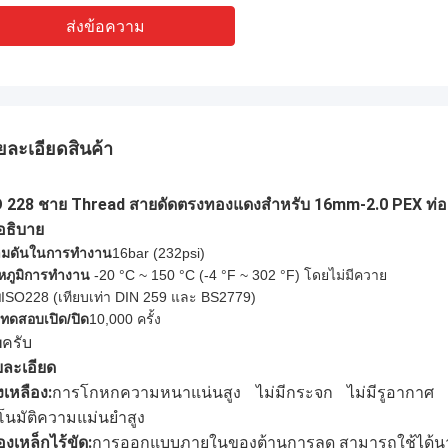
ส่งข้อความ
ยละเอียดสินค้า
O 228 ชาย Thread สายดัดตรงทองแดงสําหรับ 16mm-2.0 PEX ท่อ
อธิบาย
มดันในการทํางาน
16bar (
232
psi)
หภูมิการทํางาน
-20 °C ~ 150 °C (-4 °F ~ 302 °F) โดยไม่มีควาย
ย
ISO228 (เทียบเท่า DIN 259 และ BS2779)
ทดสอบเปิด/ปิด
10,000 ครั้ง
ครับ
บ
ละเอียด
เหลือง:
การโกหกความหนาแน่นสูง ไม่มีกระจก ไม่มีรูอากาศ กั
โนมัติความแม่นยําสูง
องเหล็กไร้ขัด:
การออกแบบภายในของต้านการลด สามารถใช้ได้น