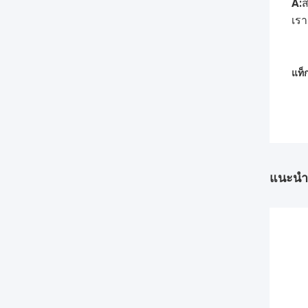
A:
ส
เรา
แท็ก
แนะนำ