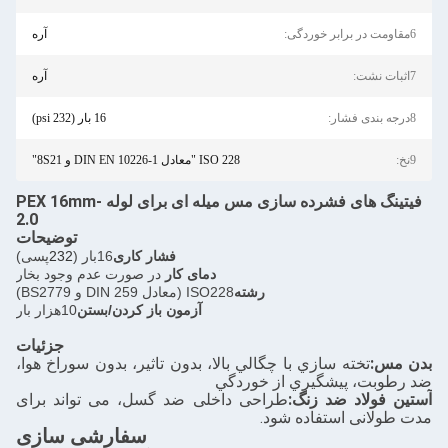
آره
آره
16 بار (232 psi)
ISO 228 "معادل DIN EN 10226-1 و 8S21"
فیتینگ های فشرده سازی مس میله ای برای لوله PEX 16mm-
2.0
توضیحات
فشار کاری
16بار (
232
پسی)
دمای کار
در صورت عدم وجود بخار
رشته
ISO228 (معادل DIN 259 و BS2779)
آزمون باز کردن/بستن
10هزار بار
جزئیات
ته سازي با چگالي بالا، بدون تاثير، بدون سوراخ هوا،
پيشگيري از خوردگي
د ضد زنگ:
طراحی داخلی ضد گسل، می تواند برای
 استفاده شود.
سفارشی سازی