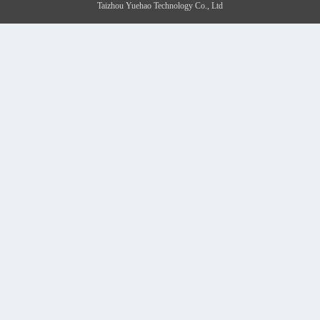
Taizhou Yuehao Technology Co., Ltd