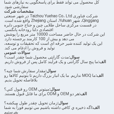
صول می تواند فقط برای پاسخگویی به نیازهای شما
سفارشی شود.
مشخصات شرکت
شرکت فناوری Taizhou Yuehao Co، Ltd در شهر صنعتی
تان Zhejiang واقع شده است.
قسمت مرکزی ساحل طلایی چین و جناح جنوبی دایره
اقتصادی دلتا رودخانه یانگسی.
این شرکت در حال حاضر مساحت 10000 متر مربع را پوشش
می دهد و بیش از 100 کارمند برجسته دارد.
تولید کننده شیر حرفه ای است که تحقیقات و توسعه،
تولید و فروش را ادغام می کند.
سوالات عمومی
سوال:
مدت گارانتی محصول شما چقدر است؟
ج سال گارانتی و یک فرآیند کامل پس از فروش داریم.
سوال:
مقدار سفارش شما چيه؟
ما MOQ نداریم. ما یک انبار بزرگ داریم تا بتونیم کالاها رو
بلافاصله تحویل بدیم.
سوال:
ميتوني OEM رو قبول کني؟
الف:
هر دو OEM و ODM برای ما قابل قبول هستند.
سوال:
زمان تحویل چقدر طول میکشه؟
گه ذخيره ي کافي داشته باشيم مي تونيم فوراً به شما
بفرستيم