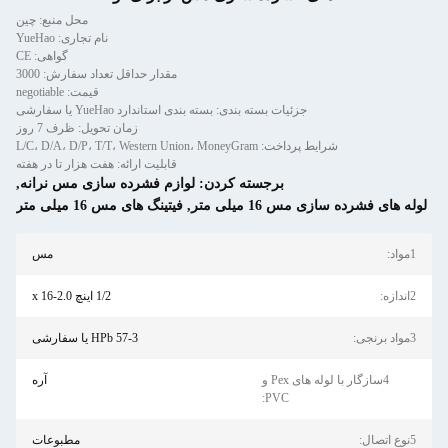
محل منبع: چین
نام تجاری: YueHao
گواهی: CE
مقدار حداقل تعداد سفارش: 3000
قیمت: negotiable
جزئیات بسته بندی: بسته بندی استاندارد YueHao یا سفارشی
زمان تحویل: ظرف 7 روز
شرایط پرداخت: L/C، D/A، D/P، T/T، Western Union، MoneyGram
قابلیت ارائه: هفت هزار تا در هفته
برجسته کردن:
لوازم فشرده سازی مس نرانه
,
سازی مس 16 میلی متر
,
فیتینگ های مس 16 میلی متر
مس
1/2 اینچ x 16-2.0
HPb 57-3 یا سفارشی
4سازگار با لوله های Pex و
آره
PVC:
مطبوعات