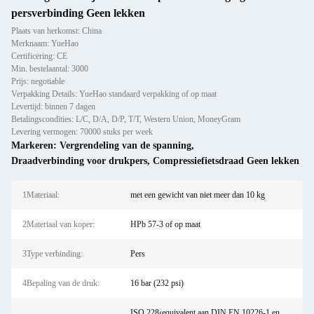
persverbinding Geen lekken
Plaats van herkomst: China
Merknaam: YueHao
Certificering: CE
Min. bestelaantal: 3000
Prijs: negotiable
Verpakking Details: YueHao standaard verpakking of op maat
Levertijd: binnen 7 dagen
Betalingscondities: L/C, D/A, D/P, T/T, Western Union, MoneyGram
Levering vermogen: 70000 stuks per week
Markeren:
Vergrendeling van de spanning
,
Draadverbinding voor drukpers
,
Compressiefietsdraad Geen lekken
1Materiaal:
met een gewicht van niet meer dan 10 kg
2Materiaal van koper:
HPb 57-3 of op maat
3Type verbinding:
Pers
4Bepaling van de druk:
16 bar (232 psi)
ISO 228‹equivalent aan DIN EN 10226-1 en