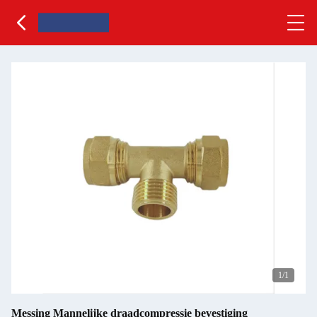
1
/1
Messing Mannelijke draadcompressie bevestiging