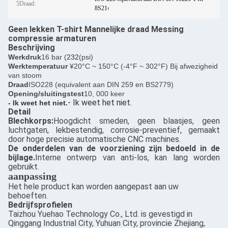
5Draad:
8S21‹
Geen lekken T-shirt Mannelijke draad Messing
compressie armaturen
Beschrijving
Werkdruk
16 bar (
232
(psi)
Werktemperatuur
¥20°C ~ 150°C (-4°F ~ 302°F) Bij afwezigheid
van stoom
Draad
ISO228 (equivalent aan DIN 259 en BS2779)
Opening/sluitingstest
10, 000 keer
- Ik weet het niet.
- Ik weet het niet.
Detail
Blechkorps:
Hoogdicht smeden, geen blaasjes, geen
luchtgaten, lekbestendig, corrosie-preventief, gemaakt
door hoge precisie automatische CNC machines.
De onderdelen van de voorziening zijn bedoeld in de
bijlage.
Interne ontwerp van anti-los, kan lang worden
gebruikt.
aanpassing
Het hele product kan worden aangepast aan uw
behoeften.
Bedrijfsprofielen
Taizhou Yuehao Technology Co., Ltd. is gevestigd in
Qinggang Industrial City, Yuhuan City, provincie Zhejiang,