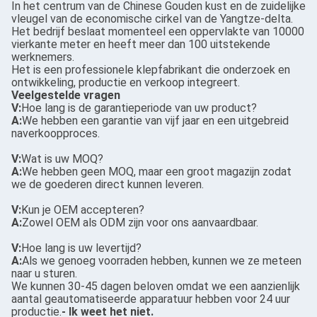
In het centrum van de Chinese Gouden kust en de zuidelijke
vleugel van de economische cirkel van de Yangtze-delta.
Het bedrijf beslaat momenteel een oppervlakte van 10000
vierkante meter en heeft meer dan 100 uitstekende
werknemers.
Het is een professionele klepfabrikant die onderzoek en
ontwikkeling, productie en verkoop integreert.
Veelgestelde vragen
V:
Hoe lang is de garantieperiode van uw product?
A:
We hebben een garantie van vijf jaar en een uitgebreid
naverkoopproces.
V:
Wat is uw MOQ?
A:
We hebben geen MOQ, maar een groot magazijn zodat
we de goederen direct kunnen leveren.
V:
Kun je OEM accepteren?
A:
Zowel OEM als ODM zijn voor ons aanvaardbaar.
V:
Hoe lang is uw levertijd?
A:
Als we genoeg voorraden hebben, kunnen we ze meteen
naar u sturen.
We kunnen 30-45 dagen beloven omdat we een aanzienlijk
aantal geautomatiseerde apparatuur hebben voor 24 uur
productie.
- Ik weet het niet.