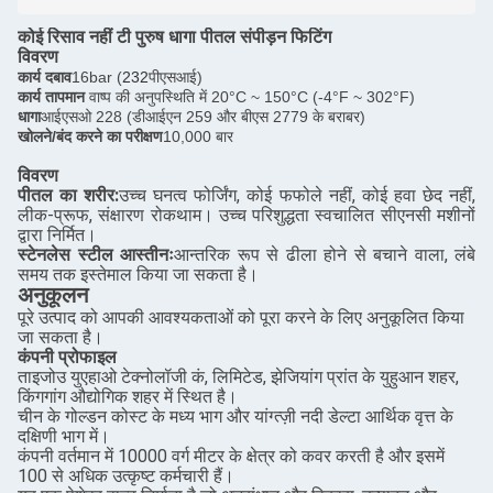
कोई रिसाव नहीं टी पुरुष धागा पीतल संपीड़न फिटिंग
विवरण
कार्य दबाव
16bar (
232
पीएसआई)
कार्य तापमान
वाष्प की अनुपस्थिति में 20°C ~ 150°C (-4°F ~ 302°F)
धागा
आईएसओ 228 (डीआईएन 259 और बीएस 2779 के बराबर)
खोलने/बंद करने का परीक्षण
10,000 बार
विवरण
पीतल का शरीर:
उच्च घनत्व फोर्जिंग, कोई फफोले नहीं, कोई हवा छेद नहीं,
लीक-प्रूफ, संक्षारण रोकथाम। उच्च परिशुद्धता स्वचालित सीएनसी मशीनों
द्वारा निर्मित।
स्टेनलेस स्टील आस्तीनः
आन्तरिक रूप से ढीला होने से बचाने वाला, लंबे
समय तक इस्तेमाल किया जा सकता है।
अनुकूलन
पूरे उत्पाद को आपकी आवश्यकताओं को पूरा करने के लिए अनुकूलित किया
जा सकता है।
कंपनी प्रोफाइल
ताइजोउ युएहाओ टेक्नोलॉजी कं, लिमिटेड, झेजियांग प्रांत के युहुआन शहर,
किंगगांग औद्योगिक शहर में स्थित है।
चीन के गोल्डन कोस्ट के मध्य भाग और यांग्त्ज़ी नदी डेल्टा आर्थिक वृत्त के
दक्षिणी भाग में।
कंपनी वर्तमान में 10000 वर्ग मीटर के क्षेत्र को कवर करती है और इसमें
100 से अधिक उत्कृष्ट कर्मचारी हैं।