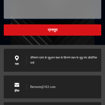
प्रस्तुत
ज़ेजियांग प्रांत के युहुआन शहर के क़िंगगंग शहर के ज़ुडू गांव औद्योगिक
पार्क
पता
Berturte@163.com
ईमेल