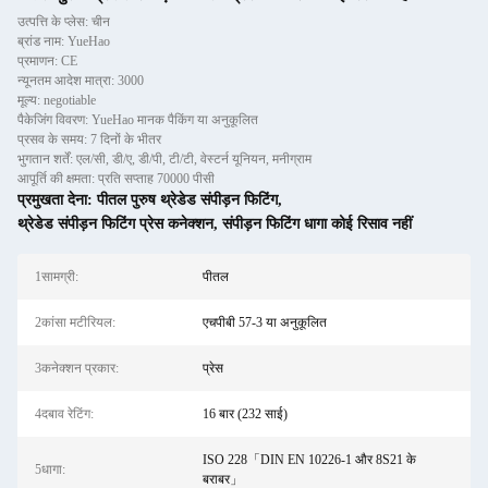
उत्पत्ति के प्लेस: चीन
ब्रांड नाम: YueHao
प्रमाणन: CE
न्यूनतम आदेश मात्रा: 3000
मूल्य: negotiable
पैकेजिंग विवरण: YueHao मानक पैकिंग या अनुकूलित
प्रसव के समय: 7 दिनों के भीतर
भुगतान शर्तें: एल/सी, डी/ए, डी/पी, टी/टी, वेस्टर्न यूनियन, मनीग्राम
आपूर्ति की क्षमता: प्रति सप्ताह 70000 पीसी
प्रमुखता देना:
पीतल पुरुष थ्रेडेड संपीड़न फिटिंग
,
थ्रेडेड संपीड़न फिटिंग प्रेस कनेक्शन
,
संपीड़न फिटिंग धागा कोई रिसाव नहीं
1सामग्री:
पीतल
2कांसा मटीरियल:
एचपीबी 57-3 या अनुकूलित
3कनेक्शन प्रकार:
प्रेस
4दबाव रेटिंग:
16 बार (232 साई)
ISO 228「DIN EN 10226-1 और 8S21 के
5धागा:
बराबर」