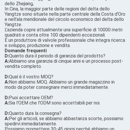
dello Zhejiang,
In Cina, la maggior parte delle regioni del delta dello
Yangtze sono situate nella parte centrale della Costa d'Oro
e nell'ala meridionale del circolo economico del delta dello
Yangtze.
L'azienda copre attualmente una superficie di 10000 metri
quadrati e conta oltre 100 dipendenti eccezionali.
È un produttore di valvole professionale che integra ricerca
e sviluppo, produzione e vendita.
Domande frequenti
D:
Quanto dura il periodo di garanzia del prodotto?
A:
Abbiamo una garanzia di cinque anni e un processo post-
vendita completo.
D:
Qual è il vostro MOQ?
A:
Non abbiamo MOQ. Abbiamo un grande magazzino in
modo da poter consegnare merci immediatamente.
D:
Puoi accettare OEM?
A:
Sia l'OEM che l'ODM sono accettabili per noi.
D:
Quanto dura la consegna?
A:
Per gli articoli, se abbiamo abbastanza scorte, possiamo
spedirvi immediatamente.
Possiamo promettere 30-45 giorni perché abbiamo un