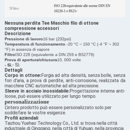
ISO 228‹equivalente alle norme DIN EN
5Filtro:
10226-1 e 8S21‹
Nessuna perdita Tee Maschio filo di ottone
compressione accessori
Descrizione
Pressione di lavoro
16 bar (
232
psi)
Temperatura di funzionamento
-20 °C ~ 150 °C (-4 °F ~ 302
°F) in assenza di vapore
Filtro
ISO 228 (equivalente a DIN 259 e BS2779)
Prova di apertura/chiusura
10, 000 volte
- Sì.
- Sì.
Dettagli
Corpo in ottone:
Forgia ad alta densità, senza bolle, senza
fori d'aria, a prova di perdite, anti-corrosione, realizzata da
macchine CNC automatiche ad alta precisione.
Sleeve in acciaio inossidabile:
Progettazione interna anti-
loose, può essere utilizzato per lungo tempo.
personalizzazione
L'intero prodotto può essere personalizzato solo per
soddisfare le vostre esigenze.
Profili aziendali
Taizhou Yuehao Technology Co., Ltd. si trova nella città
industriale di Qinggang, nella città di Yuhuan, nella provincia