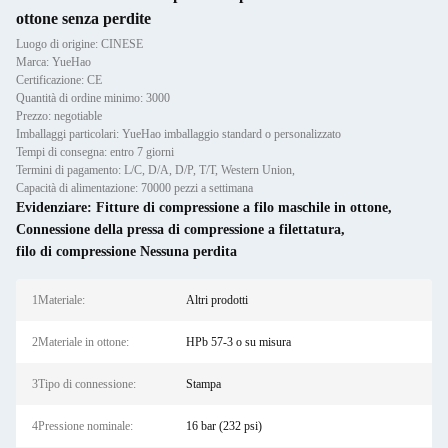
ottone senza perdite
Luogo di origine: CINESE
Marca: YueHao
Certificazione: CE
Quantità di ordine minimo: 3000
Prezzo: negotiable
Imballaggi particolari: YueHao imballaggio standard o personalizzato
Tempi di consegna: entro 7 giorni
Termini di pagamento: L/C, D/A, D/P, T/T, Western Union,
Capacità di alimentazione: 70000 pezzi a settimana
Evidenziare:
Fitture di compressione a filo maschile in ottone
,
Connessione della pressa di compressione a filettatura
,
filo di compressione Nessuna perdita
1Materiale:
Altri prodotti
2Materiale in ottone:
HPb 57-3 o su misura
3Tipo di connessione:
Stampa
4Pressione nominale:
16 bar (232 psi)