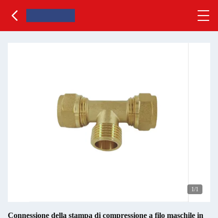
1
/1
Connessione della stampa di compressione a filo maschile in